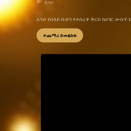
ቪዲዮ
አንድ የሰላይ ቡድን የተሰረቀ ቅርስ ከሀገር ውስ
ተጨማሪ ይመልከቱ