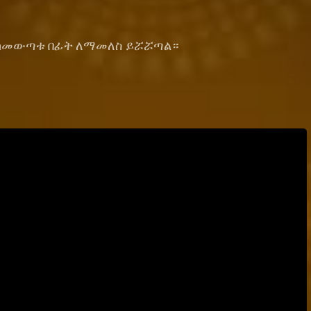
ጥ ከመውጣቱ በፊት ለማመለስ ይሯሯጣል።