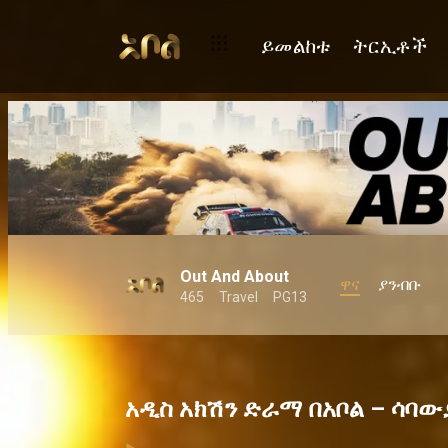
ይመልከቱ
ትርኢቶች
Out And About
ዋና
ያንብቡ
465
Travel
PG13
አዲስ አክሽን ድራማ በአቦል – ሳባው