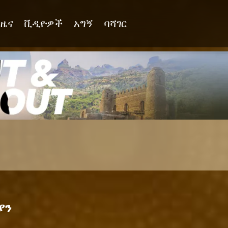
ዜና
ቪዲዮዎች
አግኝ
ባሻገር
ያን