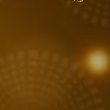
05 ጁላይ