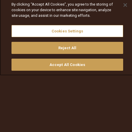
By clicking “Accept All Cookies”, you agree to the storing of
cookies on your device to enhance site navigation, analyze
site usage, and assist in our marketing efforts.
Cookies Settings
Reject All
Accept All Cookies
ይመልከቱ
ግዙ
የቲቪ መመሪያ
ፈልጉ
ማውጫ