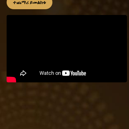
ተጨማሪ ይመልከቱ