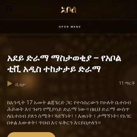
OPEN MENU
አደይ ድራማ ማስታወቂያ – የአቦል
ቲቪ አዲስ ተከታታይ ድራማ
11 ማርች
ቪዲዮ
ከአንዲት 17 አመት ልጃገረድ ጋር የተሳሰረውን የሁለት ቤተሰብ
ሕይወት እና ጉዞን የሚያሳይ ድራማ ነው። በዚህ ድራማ ውስጥ
ለቤተሰብ ያለን ስሜት፣ ጓደኝነት፣ ፣ እዉነት ፣ ታማኝነት፣ የአገር
በቀል እውቀት፣ ጥበብ እና ፍቅርን እናይበታለን።