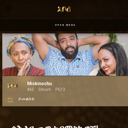
OPEN MENU
Miskinochu
465
Sitcom
PG13
ዋና
ይመልከቱ