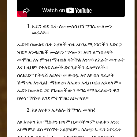
ኤደ
ን ወደ
ቤት ለመመለስ በሽማግሌ መለመን
መፈለጓ።
ኤደን፣
በሙልዬ ቤት እያለች ብዙ አስገራሚ ነገሮችን አድርጋ
ነበር። እንዳረገዘች ሙልዬን ማሳመን፣ እዩን ለማስቀናት
መሞከር እና ምግብ ማብሰል ሳትችል እንግዳ ለእራት መጥራት
እና ከዚህም የተለዩ ሌሎች ድርጊቶችን ፈጽማለች።
ስለዚህም ከትዳሯ እረፍት መውሰዷ እና እዩ ስለ
ናፈቃት
ሽማግሌ እንዲልክ ማስደረጓ ለኤደን አዲስ ባህሪ አይደለም።
ኤደን ከሙልዬ ጋር የገጠመችውን ትግል
የሚከፈለውን
ዋጋ
ከፍላ
ማሸነፍ እንደምትሞክር አይተናል።
እዩ እናቱን አታ
ል
ሎ ሽማግሌ መላኩ
!
እዩ እናቱን እና ሚስቱን በጣም ቢወዳቸውም ሁለቱን
አንድ
አስማምቶ
ደስ
ማሰኘት
አልቻልም። ስለዚህ ኤዱን እየናፈቀ