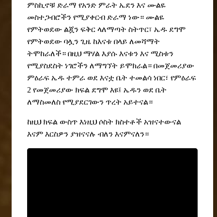
ምስኪኖቹ ድራማ የአንድ ምራት ኤደን እና ሙልዬ
መስተጋብሮችን የሚያቀርብ ድራማ ነው። ሙልዬ
የምትወደው ልጇን ፍቅር ላለማጣት ስትጥር፣ ኤዱ ደግሞ
የምትወደው ባሏን ጊዜ ከእናቱ በላይ ለመሻማት
ትሞከራለች። በዚህ ማሃል
እያሱ እናቱን እና ሚስቱን
የሚያስደስት ነገሮችን ለማግኘት ይሞክራል። በመጀመሪያው
ምዕራፍ ኤዱ ተምራ ወደ እናቷ ቤት ተመልሳ ነበር፣ የምዕራፍ
2 የመጀመሪያ
ው
ክፍል ደግሞ እዩ
፤
ኤዱን
ወደ
ቤት
ለማስመለስ የሚያደርገውን ጥረት አይተናል።
ከዚህ ክፍል ውስጥ እነዚህ ሶስት ክስተቶች አዝናተውናል
እናም እርስዎን ያዝናናሉ ብለን እናምናለን።