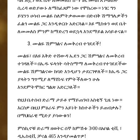
ሳለ እሷን ወደ
ቤት ለመመለስ ሽማግሌ መላክ እንዳለበት
ሲረዳ ወድያውኑ ለማስፈጸም ነው የሞከረው። ነገር ግን
ይሄንን ሀሳብ ሙልዬ ስለምትቃወመው በድብቅ ሽማግሌዎችን
ፈልጎ ሙልዬ ጋር እንዲቀርቡ አድርጓል። እዩ ሚስቱን ወደ ቤት
ለመመለስ ምንም ከማድረግ ወደኋላ እንደማይል አሳይቶናል።
ሙልዬ ሽምግልና ለመቅረብ ተገደደች
!
ሙ
ልዬ፣ በእዩ እቅድ ተሸውዳ ኤደን ጋር ሽምግልና ለመቅረብ
ተገዳለች። በኤዱ ፍላጎት ሳትስማማ ለመቅረብ የተገደደችው
ሙልዬ ሽምግልናው ከባድ እንዲሆን ታደርገዋለች። ከኤዱ ጋር
ያላትን ግጥሚያ ለማሸነፍ
የምትችለውን
ሁሉ
እንደምትሞክር
ግልጽ አድርጋለች።
የዚህ ቤተሰብ ድራማ ታይቶ የማይጠገብ አስቂኝ ጊዜ ነው።
እርስዎ በዚህ ምዕራፍ ምን አይነት ክስተቶችን ይጠብቃሉ?
በማህበራዊ ሚድያ ያሳውቁን!
ምስኪኖቹ ድራማ ዘወትር ሰኞ ከምሽቱ 3፡00 በአቦል ቲቪ ፣
ዲኤስቲቪ ቻናል 465 እንዳያመልጥዎ!