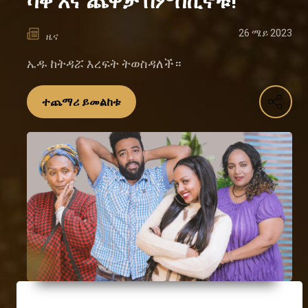
ሳቅ እና ጨዋታ በምስኪኖቹ!
26 ሜይ 2023
ዜና
ኤዱ ከትዳሯ እረፍት ትወስዳለች።
ተጨማሪ ይመልከቱ