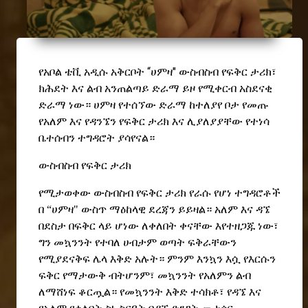
“
"
የአቦል
ቴቪ አዲሱ አቅርቦት
ሀምዛ
ውስብስብ የፍቅር ታሪክ፣
ክሕደት
እና
ልብ አንጠልጣይ ድራማ
ይዞ የሚቀርብ አስደና
ቂ
ድራማ
ነው።
ሀምዛ
የተሰኘው
ድራማ
ከተለያ
የ
ቦታ
የመጡ
የአለም እና
የ
ዳንኜን የፍቅር ታሪክ እና ሊያለያያቸው የተነሳ
ቤተሰብን ተግዳሮት
ያሳየናል።
ውስብስብ የፍቅር ታሪክ
የሚታወቀው
ውስብስብ የፍቅር ታሪክ የራሱ የሆነ ተግዳሮቶች
በ “ሀምዛ" ውስጥ ማዕከላዊ ደረጃን ይይዛል። አለም
እና ዳኜ
በደስታ በፍቅር ላይ ሆነው ለቀለበት ቀናቸው እየተዘጋጁ ነው፣
ግን መኳንንት የተባለ ሀብታም ወጣት ፍቅራቸውን
የሚያደናቅፍ ሌላ እቅድ አሉት። ምንም እንኳን እሷ የእርሱን
ፍቅር የማታውቅ ብትሆንም፣ መኳንንት የአለምን ልብ
ለማሸነፍ ቆርጧል። የመኳንንት እቅድ ተሳክቶ፣ የዳኜ እና