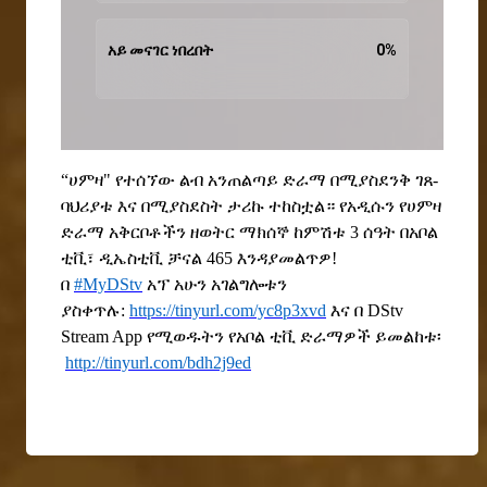
አይ መናገር ነበረበት
0
%
“ሀምዛ"
የተሰኘው
ልብ
አንጠልጣይ
ድራማ
በሚያስደንቅ
ገጸ-
ባህሪያቱ እና በሚያስደስት ታሪኩ
ተከስቷ
ል።
የ
አዲ
ሱን
የሀምዛ
ድራማ
አቅርቦቶችን
ዘወትር ማክሰኞ ከምሽቱ 3 ሰዓት በአቦል
ቲቪ፣ ዲኤስቲቪ ቻናል 465 እንዳያመልጥዎ!
በ
#MyDStv
አፕ አሁን አገልግሎቱን
ያስቀጥሉ:
https://tinyurl.com/yc8p3xvd
እና በ DStv
Stream App የሚወዱትን የአቦል ቲቪ ድራማዎች ይመልከቱ፡
http://tinyurl.com/bdh2j9ed