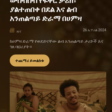
ውስብስብ የፍቅር ታሪክ፣
ያልተጠበቀ በደል እና ልብ
አንጠልጣይ ድራማ በሀምዛ
26 ኤፕሪል 2024
ዜና
ከሀምዛ ድራማ የወደድናቸው ልብ አንጠልጣይ ታሪኮች እና
ገጸ ባህሪያት።
ተጨማሪ ይመልከቱ