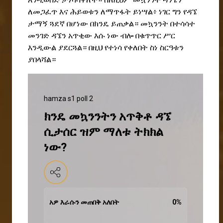
ለመጋፈጥ እና ሕይወቱን ለማጥፋት ይነሣል
፥
ነገር
ግን የዳኜ
ታማኝ ጓደኛ በሆነው በክንዴ ይጠቃል። መኳንንት በተሳሳተ
መንገድ ዳኜን አጥቂው
እሱ
ነው ብሎ በቁጥጥር ሥር
እንዲውል ያደርጓል
።
በዚህ
የተነሳ
የቀለበት ስነ ስርዓቱን
ያበላሻል።
hamza s1 poll 2
ክንዴ መኳንንትን አጥቅቶ ዳኜ
ሲታሰር ዝም ማለቱ ትክክል
ነው?
አዎ እራሱን መጠበቅ አለበት
0
%