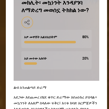
መክሊት፡ መኳነንት እንዳያገባ
ለማድረግ መወሰኗ ትክክል ነው?
አዎ መዋሸት አልነበረበትም
80
%
አይ መተው አለባት
20
%
ልብ አንጠልጣይ ድራማ
አደጋው እየጨመረ በሄደ ቁጥር ድራማው እየጠነከረ ይሄዳል።
መኳንንት ለአለም ስላለው ፍቅር
፤
እናቱ ከባድ እርምጃዎችን
እንዲወስድ ታነሳሳዋለች። ስለዚህም መኳንንት ዳንጌን