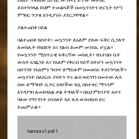
የአለም የቀለበት ስነ ስርዓት በዳኜ ድንገት መታሰር
ይስተጓጎላል ይህም ተመልካቾች በመኳንንትን ድርጊት
የ
ሥነ
ምግባር ጥያቄ እንዲያነሱ ያደርጋቸዋል።
ያልተጠበቀ በደል
ባልተጠበቀ ክስተት፣ መኳንንት ለአለም ያለው ፍቅር ሲጋለጥ
ለመክሊት የክህደት እና የልብ ሕመም መንስኤ ሆኗል።
የመኳንንት ሚስጥራዊ ፍቅረኛው መክሊት፣ የቤተሰቡ ቤት
ውስጥ አገልጋይ እና የአለም የቅርብ ጓደኛ ስትሆን መኳንንት
በድንገት
የአለምን ግብዣ ለማስቆም በመወሰኑ ትደነግጣለች።
መኳንንት
ስለእርሱ
ያላትን
ጥሩ
ልብ
ወደጎገን
በመተው
ሌላ
ሰው ለማግባት ሲጥር ስላየችው
ከሷ
በስተቀር ማንንም
እንዳያገባ ለመከላከል ቃል ትገባለች
።
በዚህ
ምክንያት
አሁን
ባለው
የግንኙነ
ት
ሰንሰለት
ላይ ሌላ ውስብስብ
ድር
ይጨምራል።
hamza s1 poll 1