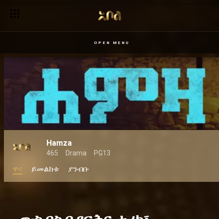
OPEN MENU
Hamza
465
Drama
PG13
ዋና
ይመልከቱ
ያንብቡ