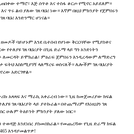
ንደሚጠበቀው ተማሮ፣ እጅ ሰጥቶ እና ተስፋ ቆርጦ የሚኖር አይደለም።
ይ
እና
ጥሩ
ልብ ያለው ገጸ ባህሪ ነው። እኛም በዚህ ምክንያት የጀምበሩን
ገጸ ባህሪ እንድንማር
ሆነናል።
ም ዘመዶች ባይሆኑም እንደ ቤተሰብ የሆነው ቅርርባቸው የሚያስቀና
ው የተለያዩ ገጸ ባህሪያት
በ
ጊዜ ድራማ ላይ
ግን
አንድነትን
ይቶ ለመርዳት ይሞክራል፣ ምዕራፍ ጀምበሩን እንዲረዳውም ለማድረግ
ስታ ፍትህ እስከሚያገኝ ላለማረፍ ወስናለች። ሌሎችም ገጸ ባህሪያት
ኖረው አድርገዋል።
ሪኩ አጻጻፍ እና ማራኪ
አቀራረብ
ነው። ጊዜ ከመጀመሪያው ክፍል
የተለያዩ ገጸ ባህሪያት ላይ ያተኩራል። በተጨማሪም የእነዚህን ገጸ
ሳሰር ሁሉም ትዕይንት ምክንያት ያለው ነበር።
ን ተወዳጅ እንደነበረ ያስመሰክራል። የመጨረሻው የጊዜ ድራማ ክፍል
465 እንዳያመልጥዎ!