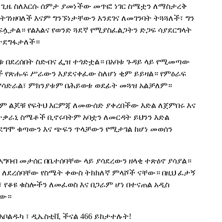
በት ጊዜ ስለእርሱ ሰምታ ያመነችው መጥፎ ነገር ስሜቷን ለማስታረቅ
 ትገነዘባለች እናም ግንኙነታቸውን እንደገና ለመገንባት ትጓጓለች፣ ግን
ፍሏታል። የልእልና የወንድ ጓደኛ የሚያስፈልጋትን ድጋፍ ሳያደርግላት
 ትደግፋታለች።
ነቱ በደረሰበት ስድብና ፌዝ ተጎድቷል። በአባቱ ጉዳይ ላይ የሚመጣው
ች የጽሑፍ ሥራውን እያደናቀፈው ስለሆነ ቂም ይይዛል። የምዕራፍ
 ያሳድራል፣ ምክንያቱም በሕይወቱ ወደፊት መጓዝ አልቻለም።
ለቱም ልጆቹ የፍትህ እርምጃ ለመውሰድ ያቀረበችው እድል ለጀምበሩ እና
 ተቃራኒ ስሜቶች ቢኖሩባትም አባቷን ለመርዳት ይህንን እድል
ደግሞ ቁጣውን እና ጭፍን ጥላቻውን የሚታገል ከሆነ መወሰን
ለአግባብ መታሰር በቤተሰባቸው ላይ ያሳደረውን ዘላቂ ተጽዕኖ ያሳያል።
ም ለደረሰባቸው የስሜት ቀውስ ትክክለኛ ምላሾች ናቸው። በዚህ ፈታኝ
የቆዩ ቁስሎችን ለመፈወስ እና በጋራም ሆነ በተናጠል አዲስ
ቸው።
 #አቦልዱካ ፣ ዲኤስቲቪ ችናል 466 ይከታተሉት!