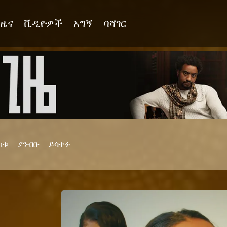
ዜና
ቪዲዮዎች
አግኝ
ባሻገር
ከቱ
ያንብቡ
ይሳተፉ