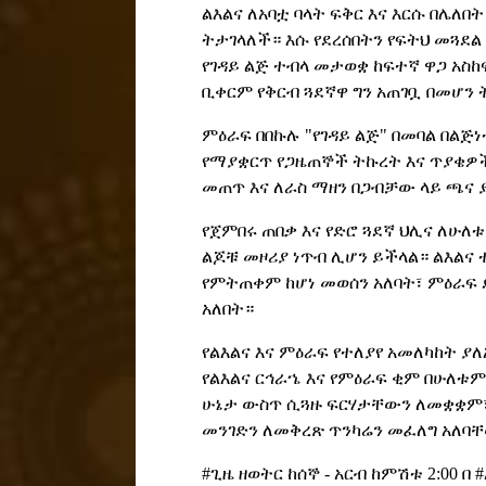
ልእልና ለአባቷ ባላት ፍቅር እና እርሱ በሌለ
ትታገላለች። እሱ የደረሰበትን የፍትህ መጓደል
የገዳይ ልጅ ተብላ መታወቋ ከፍተኛ ዋጋ አስከ
ቢቀርም የቅርብ ጓደኛዋ ግን አጠገቧ በመሆን
ምዕራፍ በበኩሉ "የገዳይ ልጅ" በመባል በልጅ
የማያቋርጥ የጋዜጠኞች ትኩረት እና ጥያቄዎ
መጠጥ እና ለራስ ማዘን በጋብቻው ላይ ጫና
የጀምበሩ ጠበቃ እና የድሮ ጓደኛ ህሊና ለሁ
ልጆቹ መዞሪያ ነጥብ ሊሆን ይችላል። ልእልና
የምትጠቀም ከሆነ መወሰን አለባት፣ ምዕራፍ 
አለበት።
የልእልና እና ምዕራፍ የተለያየ አመለካከት ያ
የልእልና ርኅራኄ እና የምዕራፍ ቂም በሁለቱ
ሁኔታ ውስጥ ሲጓዙ ፍርሃታቸውን ለመቋቋም፣ 
መንገድን ለመቅረጽ ጥንካሬን መፈለግ አለባ
#ጊዜ ዘወትር ከሰኞ - አርብ ከምሽቱ 2:00 በ