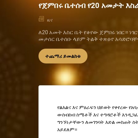
የጀምበሩ ቤተሰብ የ20 አመታት እስራ
ዜና
ለ20 አመት እስር ቤት የቆየው ጀምበሩ ነበር። ነገ
መታሰር ቤተሰቡ ላይም ትልቅ ተጽዕኖ አሳድሮባቸ
ተጨማሪ ይመልከቱ
የልእልና እና ምዕራፍን ህይወት የቀየረው የ
ውስብስብ ስሜቶች እና ተግዳሮቶች እንዲጋፈጡ
ግንኙነታቸውን ለመገንባት እድል መስጠት ስት
አይደለም።