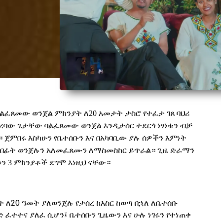
ልፈጸመው ወንጀል ምክንያት ለ20 አመታት ታስሮ የተፈታ ገጸ ባህሪ
ደረባው ጌታቸው ባልፈጸመው ወንጀል እንዲታሰር ተደርጎ ነፃነቱን ብቻ
ጀምበሩ እስካሁን የቤተሰቡን እና በአካባቢው ያሉ ሰዎችን እምነት
በፊት ወንጀሉን አለመፈጸሙን ለማስመስከር ይጥራል። ጊዜ ድራማን
ን 3 ምክንያቶች ደግሞ እነዚህ ናቸው።
20
ት
ለ
ዓመት
ያለወንጀሉ
የታሰረ
ከእስር
ከወጣ
በኋለ
ለቤተሰቡ
ድ
ፈተተና
ያለፈ ሲሆን
፤
ቤተሰቡን
ጊዜውን
እና
ሁሉ
ነገሩን
የተነጠቀ