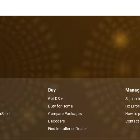
Buy
Manage
Get DStv
Sign in 
DStv for Home
Fix Erro
rSport
Compare Packages
How to 
Decoders
Contact
Find Installer or Dealer