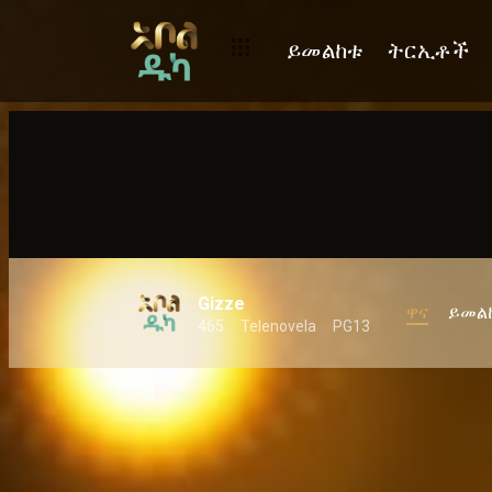
ይመልከቱ
ትርኢቶች
Gizze
ዋና
ይመል
465
Telenovela
PG13