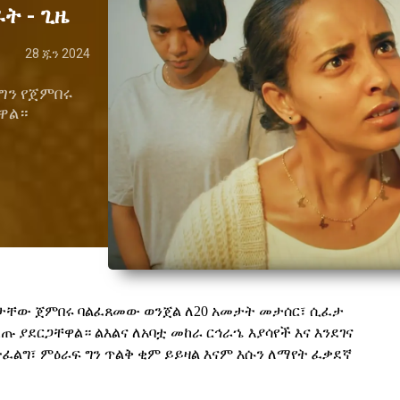
ት - ጊዜ
28 ጁን 2024
ርግን የጀምበሩ
ዋል።
አባታቸው ጀምበሩ ባልፈጸመው ወንጀል ለ20 አመታት መታሰር፣ ሲፈታ
 ያደርጋቸዋል። ልእልና ለአባቷ መከራ ርኅራኄ እያሳየች እና እንደገና
ፈልግ፣ ምዕራፍ ግን ጥልቅ ቂም ይይዛል እናም እሱን ለማየት ፈቃደኛ