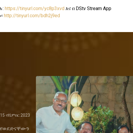
ሉ:
https://tinyurl.com/yc8p3xvd
እና በ DStv Stream App
ቱ፡
http://tinyurl.com/bdh2j9ed
15 ኖቬምበር 2023
 የወደድናቸውን