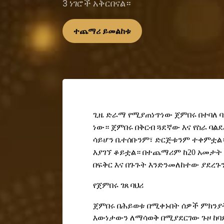
3 ነገሮች አቅርበናል።
ተጨማሪ ይመልከቱ
ጊዜ ድራማ የሚያጠነጥነው ጀምበሩ በተባለ ባ
ነው። ጀምበሩ በቅርብ ጓደኛው እና የስራ ባል
ሳይሆን ቤተሰቡንም፣ ድርጅቱንም ተቀምቷል። 
እያገኘ ቆይቷል
።
በተጨማሪም ከ20 አመታት 
በፍቅር እና በጉጉት እንድንመለከተው ያደረጉን
የጀምበሩ ገጸ ባህሪ
ጀምበሩ
በሕይወቱ
በሚቀኑበት
ሰዎች
ምክንያ
እውነታውን
ለማሳወቅ
በሚያደርገው
ጉዞ
ከባ