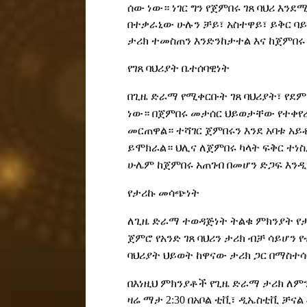
ሰው ነው። ነገር ግን የጀምበሩ ገጸ ባህሪ እ
በተቃራኒው ሁሉን ቻይ፣ አስተዋይ፣ ይቅር ባ
ታሪክ ተመስጠን እንድንከታተል እና ከጀምበሩ 
የገጸ ባህሪያት ቤተሰባዊነት
በጊዜ ድራማ የሚቀርቡት ገጸ ባህሪያት፣ የደ
ነው። በጀምበሩ መታሰር ህይወታቸው የተቀየረ
መርጠዋል። ተሻገር ጀምበሩን እንደ አባቱ አ
ይሞክራል። ህሊና ለጀምበሩ ካላት ፍቅር ተነ
ሁሌም ከጀምበሩ አጠገብ በመሆን ድጋፍ እንዲ
የታሪኩ መሳጭነት
ለጊዜ ድራማ ተወዳጅነት ትልቁ ምክንያት የታ
ጀምሮ የአንድ ገጸ ባህሪን ታሪክ ብቻ ሳይሆን 
ባህሪያት ህይወት ከዋናው ታሪክ ጋር በማስተ
በ
እነዚህ ምክንያቶች የጊዜ ድራማ ታሪክ ለም
ዛሬ ማታ 2:30 በአቦል ቲቪ
፣
ዲኤስቲቪ ቻናል 