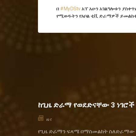
በ
#MyDStv
አፕ አሁን አገልግሎቱን ያስቀጥ
የሚወዱትን የአቦል ቲቪ ድራማዎች ይመልከ
ከጊዜ ድራማ የወደድናቸው 3 ነገሮች
ዜና
የጊዜ ድራማን ፍጻሜ በማስመልከት ስለድራማው