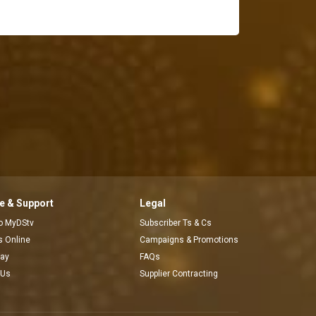
 & Support
Legal
to MyDStv
Subscriber Ts & Cs
rs Online
Campaigns & Promotions
pay
FAQs
 Us
Supplier Contracting