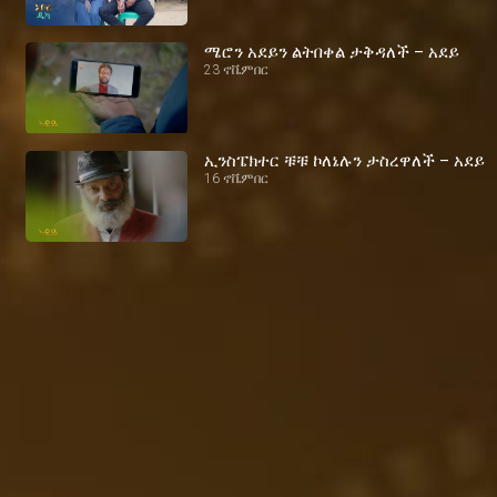
ሜሮን አደይን ልትበቀል ታቅዳለች – አደይ
23 ኖቬምበር
ኢንስፔክተር ቹቹ ኮለኔሉን ታስረዋለች – አደይ
16 ኖቬምበር