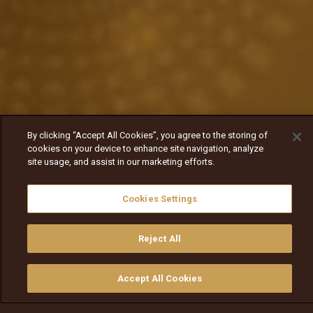
By clicking “Accept All Cookies”, you agree to the storing of
cookies on your device to enhance site navigation, analyze
site usage, and assist in our marketing efforts.
Cookies Settings
Reject All
Accept All Cookies
ይመልከቱ
ግዙ
የቲቪ መመሪያ
ፈልጉ
ማውጫ