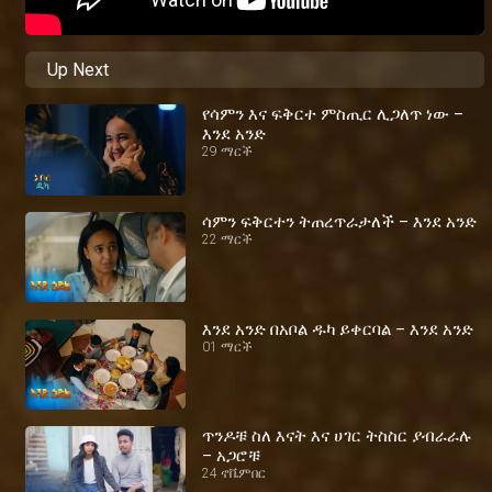
Up Next
የሳምን እና ፍቅርተ ምስጢር ሊጋለጥ ነው –
እንደ አንድ
29 ማርች
ሳምን ፍቅርተን ትጠረጥራታለች – እንደ አንድ
22 ማርች
እንደ አንድ በአቦል ዱካ ይቀርባል – እንደ አንድ
01 ማርች
ጥንዶቹ ስለ እናት እና ሀገር ትስስር ያብራራሉ
– አጋሮቹ
24 ኖቬምበር