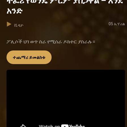
ተፈሪ የወንዴ ምርም ያሰጋዋል – እንደ
አንድ
05 ኤፕሪል
ቪዲዮ
ፖሊሶች ህገ ወጥ ስራ የሚሰራ ዶክተር ያስራሉ።
ተጨማሪ ይመልከቱ