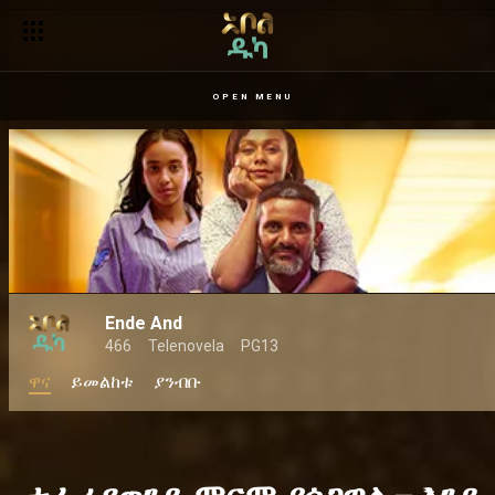
OPEN MENU
Ende And
466
Telenovela
PG13
ዋና
ይመልከቱ
ያንብቡ