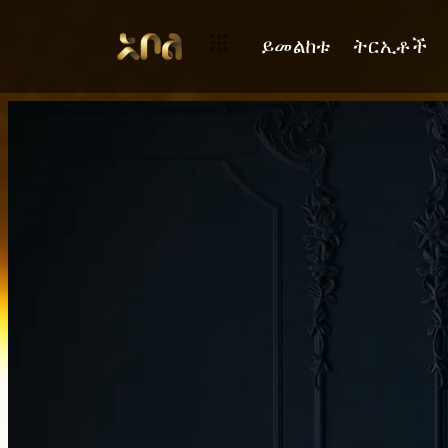
አቦል ቲቪ "በሚስጥር" የተሰኘውን ግዙፍ ኦሪጅናል ቴሌኖቬላ ሊያሰራጭ ነው!
ይመልከቱ
ትርኢቶች