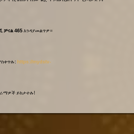
 ቻናል 465
 እንዳያመልጥዎ።
ያስቀጥሉ: 
https://mydstv-
 ድራማዎች ይከታተሉ!