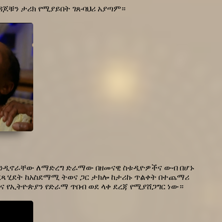
ጆቹን ታሪክ የሚያይበት ገጸ-ባህሪ አያጣም።
ንዲኖራቸው ለማድረግ ድራማው በዘመናዊ ስቱዲዮዎችና ውብ በሆኑ 
ረጻ ሂደት ከአስደማሚ ትወና ጋር ታክሎ ከታሪኩ ጥልቀት በተጨማሪ 
ና የኢትዮጵያን የድራማ ጥበብ ወደ ላቀ ደረጃ የሚያሸጋግር ነው።