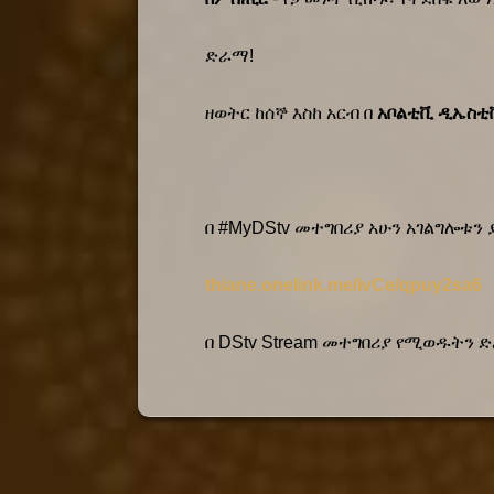
ድራማ! 
ዘወትር ከሰኞ እስከ አርብ በ 
አቦልቲቪ ዲኤስቲቪ
በ #MyDStv መተግበሪያ አሁን አገልግሎቱን 
thiane.onelink.me/ivCe/qpuy2sa6
በ DStv Stream መተግበሪያ የሚወዱትን