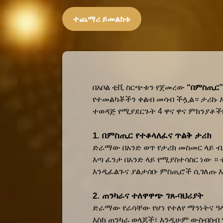
ተጨማሪ ይመልከቱ
በአቦል ቲቪ ስርጭቱን የጀመረው 
“በምስጢር”
የተመልካቾችን ቀልብ መሳብ ችሏል። ታሪኩ 
ተወዳጅ የሚያደርጉት 4 ዋና ዋና ምክንያቶች
1. በምስጢር የተቆላለፈና ጥልቅ ታሪክ
ድራማው በአንድ ወጥ የታሪክ መስመር ላይ ብቻ
እጣ ፈንታ በአንድ ላይ የሚያስተሳስር ነው ።
እንዲፈልጉና ያልታሰቡ ምስጢሮች ሲገለጡ እ
2. ጠንካራና ተለዋዋጭ ገጸ-ባህሪያት
ድራማው የራሳቸው የሆነ የተለየ ማንነትና ዓላ
እስከ ጠንካራ ወላጆች፣ እንዲሁም ውስብስብ 