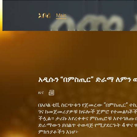
Main
አዲሱን “በምስጢር” ድራማ ለምን 
ዜና
በአቦል ቲቪ ስርጭቱን የጀመረው “በምስጢር” ተ
ገና ከመጀመሪያዎቹ ክፍሎች ጀምሮ የተመልካቾች
ችሏል። ታሪኩ እየረቀቀና ምስጢሮቹ እየተገለጡ
ድራማውን ይበልጥ ተወዳጅ የሚያደርጉት 4 ዋና 
ምክንያቶችን እነሆ፦