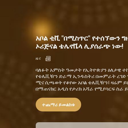
አቦል ቲቪ "በሚስጥር" የተሰኘውን ግ
ኦሪጅናል ቴሌኖቬላ ሊያሰራጭ ነው!
ዜና
ባለፉት አምስት ዓመታት የኢትዮጵያን ዕለታዊ ተ
የቴሌቪዥን ድራማ ኢንዱስትሪ በመምራት ረገድ 
ሚና ሲጫወት የቆየው አቦል ቴሌቪዥን፤ ዛሬም ይህ
በማጠናከር አዲስ የታሪክ አሻራ የሚያሳርፍ ስራ 
ተጨማሪ ይመልከቱ