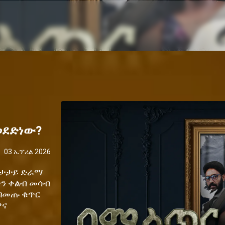
ወደድነው?
03 ኤፕሪል 2026
ከታታይ ድራማ
ን ቀልብ መሳብ
 በመጡ ቁጥር
ዋና