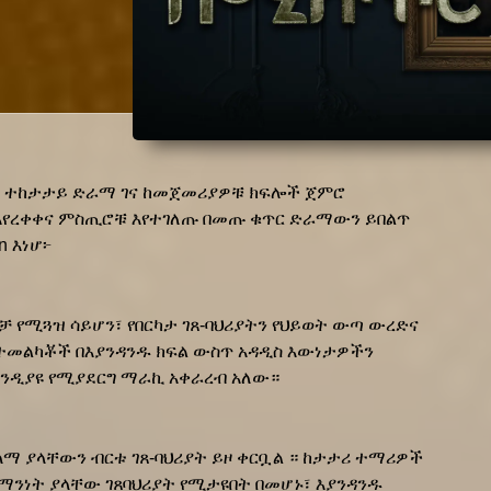
 ተከታታይ ድራማ ገና ከመጀመሪያዎቹ ክፍሎች ጀምሮ 
እየረቀቀና ምስጢሮቹ እየተገለጡ በመጡ ቁጥር ድራማውን ይበልጥ 
n እነሆ፦
 የሚጓዝ ሳይሆን፣ የበርካታ ገጸ-ባህሪያትን የህይወት ውጣ ውረድና 
 ተመልካቾች በእያንዳንዱ ክፍል ውስጥ አዳዲስ እውነታዎችን 
ንዲያዩ የሚያደርግ ማራኪ አቀራረብ አለው።
ማ ያላቸውን ብርቱ ገጸ-ባህሪያት ይዞ ቀርቧል ። ከታታሪ ተማሪዎች 
ማንነት ያላቸው ገጸባህሪያት የሚታዩበት በመሆኑ፣ እያንዳንዱ 