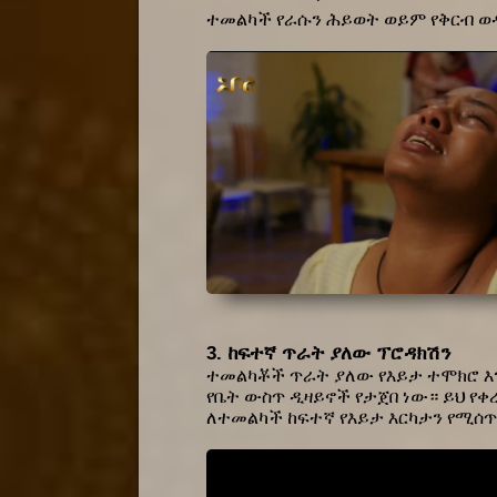
ተመልካች የራሱን ሕይወት ወይም የቅርብ ወዳ
3. ከፍተኛ ጥራት ያለው ፕሮዳክሽን
ተመልካቾች ጥራት ያለው የእይታ ተሞክሮ እ
የቤት ውስጥ ዲዛይኖች የታጀበ ነው። ይህ የቀ
ለተመልካች ከፍተኛ የእይታ እርካታን የሚሰጥ