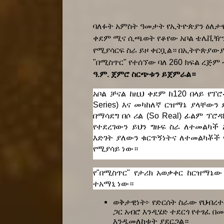
ባለፉት አምስት ዓመታት የኢትዮጵያን ዕለታ
ቀደም ሚና ሲጫወት የቆየው አቦል ቴሌቪዥን፤ 
የሚያሳርፍ ስራ ይዞ ቀርቧል። በኢትዮጵያው
"በሚስጥር" የተሰኘው ባለ 260 ክፍል ረጅም ቴሌ
ዓ.ም. ጀምሮ ስርጭቱን ይጀምራል። 
አቦል ቻናል ከዚህ ቀደም ከ120 በላይ የፕሮ
Series) እና መካከለኛ ርዝማኔ ያላቸውን
በማሳደግ በሶ ሪል (So Real) ፊልም ፕሮዳ
የተደረገውን ይህን ግዙፍ ስራ ለተመልካች አ
እድገት ያለውን ቁርጥኝነትና ለተመልካቾች 
የሚያሳይ ነው። 
የ"በሚስጥር" የታሪክ አወቃቀር ከርዝማኔው
ተአማኒ ነው። 
ወቅታዊነት፦ የድርሰት ስራው የህብረተ
ጋር አብሮ እንዲሄድ ተደርጎ የተፃፈ በ
እንዲመለከቱት ያደርጋል። 