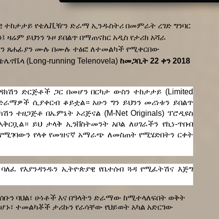
ዊ ተከታታይ የቴሌቪዥን ድራማ ኢንዱስትሪ በመምራት ረገድ ግንባር 
ዛሬም ይህንን ጉዞ ይበልጥ በማጠናከር አዲስ የታሪክ አሻራ 
ያን ጸሐፊያን ሙሉ በሙሉ ተፅፎ ለተመልካች የሚቀርበው 
ኖቬላ (Long-running Telenovela) 
ከመጋቢት 22 ቀን 2018 
ዳክሽን ድርጅቶች ጋር በመሆን በርካታ ውስን ተከታታይ (Limited 
 ድራማዎች ሲያቀርብ ቆይቷል። አሁን ግን ይህንን መሪነቱን ይበልጥ 
ክሽን ተዘጋጅቶ በኤምኔት ኦሪጅናል (M-Net Originals) ፕሮዲዩስ 
ቅርቧል። ይህ ታላቅ ኢንቨስትመንት አቦል ለሀገራችን የኪነ-ጥበብ 
የሚገባውን የላቀ የመዝናኛ አማራጭ ለመስጠት የሚሄድበትን ርቀት 
 ባለፈ የእያንዳንዱን ኢትዮጵያዊ የቤተሰብ ጓዳ የሚፈትሽና እጅግ 
ሰቡን ባህል፣ ሁነቶች እና በዓላትን ድራማው ከሚተላለፍበት ወቅት 
መሆኑ፣ ተመልካቾች ታሪኩን የራሳቸው የህይወት አካል አድርገው 