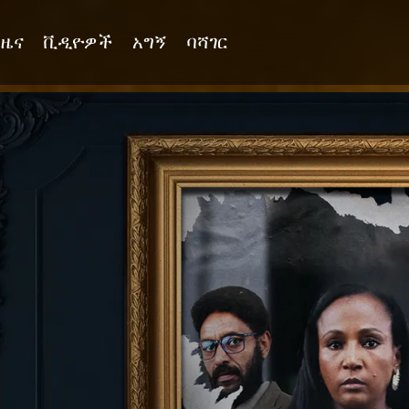
ዜና
ቪዲዮዎች
አግኝ
ባሻገር