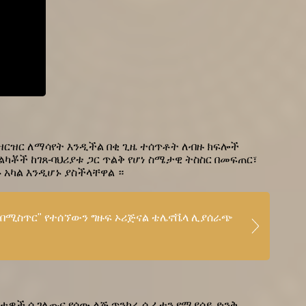
ርዝር ለማሳየት እንዲችል በቂ ጊዜ ተሰጥቶት ለብዙ ክፍሎች 
ካቾች ከገጸ-ባህሪያቱ ጋር ጥልቅ የሆነ ስሜታዊ ትስስር በመፍጠር፣ 
 አካል እንዲሆኑ ያስችላቸዋል ።
"በሚስጥር" የተሰኘውን ግዙፍ ኦሪጅናል ቴሌኖቬላ ሊያሰራጭ 
ነታዎች ሲገለጡና የሰው ልጅ ጥንካሬ ሲፈተን የሚያሳይ ድንቅ 