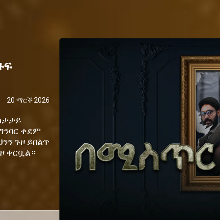
ዙፍ
20 ማርች 2026
ከታታይ
ግንባር ቀደም
ንን ጉዞ ይበልጥ
ይዞ ቀርቧል።