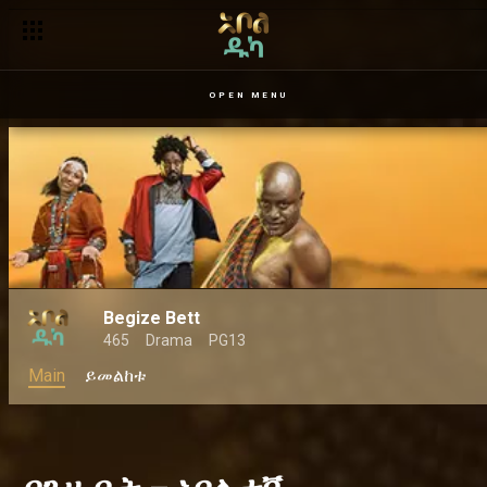
ታቦተ ጺዮንን ፍለጋ - ዮቶራዉያን
OPEN MENU
Begize Bett
465
Drama
PG13
Main
ይመልከቱ