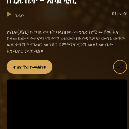
በጊዜ ቤት – አቦል ቲቪ
01 ማርች
ቪዲዮ
ዮሴፍ(ጆሲ) የተባለ ወጣት ባላሰበው መንገድ ከሚመቸው እና
ከለመደው የተቀናጣ የከተማ ህይወት በአሳዳጊዎቹ ውሳኔ ወጥቶ
ወደ ትንሽዋ የገጠር መንደር በምትገኝ የጋሽ መልካሙ ቤት
እንዲኖር ይገደዳል።
ተጨማሪ ይመልከቱ