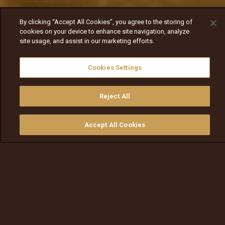
By clicking “Accept All Cookies”, you agree to the storing of
cookies on your device to enhance site navigation, analyze
site usage, and assist in our marketing efforts.
Cookies Settings
Reject All
Accept All Cookies
ይመልከቱ
ግዙ
የቲቪ መመሪያ
ፈልጉ
ማውጫ