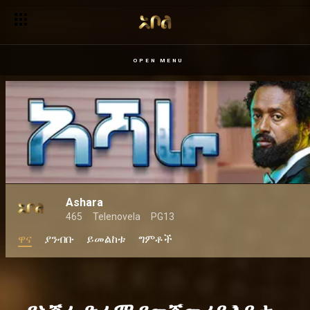
አሻራን የምንመለከትበት 3 ምክንያቶች
OPEN MENU
Ashara
465
Telenovela
PG13
ዋና
ያንብቡ
ይመልከቱ
ግምቶች