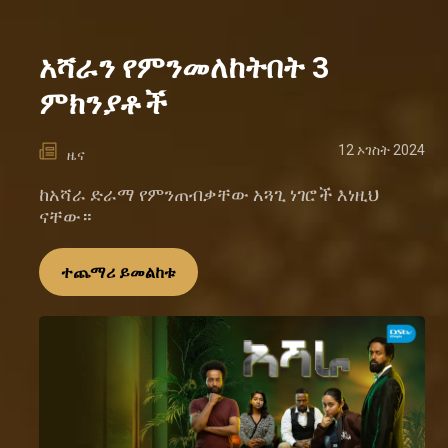
አሻራን የምንመለከትበት 3
ምክንያቶች
12 ኦገስት 2024
ዜና
ከአሻራ ድራማ የምንጠብቃቸው አጓጊ ነገሮች እነዚህ
ናቸው።
ተጨማሪ ይመልከቱ