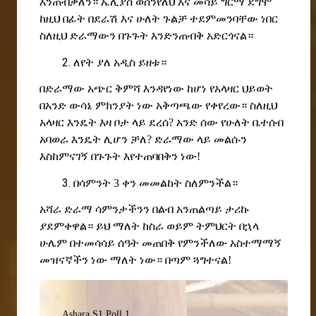
እንጠብቃለን። ኤሊያስ ወሰንየለህ እና መሳይ ግርማ ደግሞ
ከዚህ በፊት በደራሽ እና ሁለት ጉልቻ ተደምመንባቸው ነበር
ስለዚህ ድራማውን በጉጉት እንድንጠብቅ አድርጎናል።
ለየት ያለ አዲስ ይዘቱ።
በድራማው አጭር ቅምሻ እንዳየነው ከሆነ የአላዛር ህይወት
በአንድ ውሳኔ ምክንያት ነው አቅጣጫው የቀየረው። ስለዚህ
አላዛር እንዴት እዛ ቦታ ላይ ደረሰ? አንድ ሰው የሁለት ቤተሰብ
አባወራ እንዴት ሊሆን ቻለ? ድራማው ላይ መልሱን
እስከምናገኝ በጉጉት እየተጠባበቅን ነው!
በሳምንት 3 ቀን መመልከት ስለምንችል።
አሻራ ድራማ ሳምንታችንን በልብ አንጠልጣይ ታሪኩ
ያደምቀዋል። ይህ ማለት ከስራ ወይም ትምህርት በኋላ
ሁሌም በተመሳሳይ ሰዓት መጠበቅ የምንችለው አስተማማኝ
መዝናኛችን ነው ማለት ነው። በጣም ጓግተናል!
Ashara S1 Poll 1