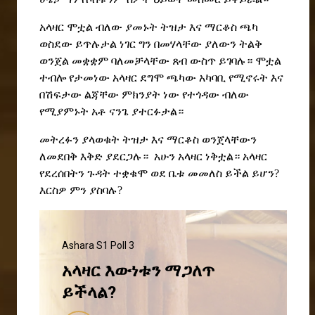
አላዛር ሞቷል ብለው ያመኑት ትዝታ እና ማርቆስ ጫካ
ወስደው ይጥሉታል ነገር ግን በመሃላቸው
ያለውን ትልቅ
ወንጀል መቋቋም ባለመቻላቸው ጸብ ውስጥ ይገባሉ። ሞቷል
ተብሎ የታመነው አላዛር ደግሞ ጫካው አካባቢ የሚኖሩት እና
በሽፍታው ልጃቸው ምክንያት ነው የተጎዳው ብለው
የሚያምኑት አቶ ናንጌ ያተርፉታል።
መትረፉን
ያላወቁት ትዝታ እና ማርቆስ ወንጀላቸውን
ለመደበቅ እቅድ ያደርጋሉ
።
አሁን አላዛር ነቅቷል። አላዛር
የደረሰበትን ጉዳት ተቋቁሞ ወደ ቤቱ መመለስ ይችል ይሆን?
እርስዎ ምን ያስባሉ?
Ashara S1 Poll 3
አላዛር እውነቱን ማጋለጥ
ይችላል?