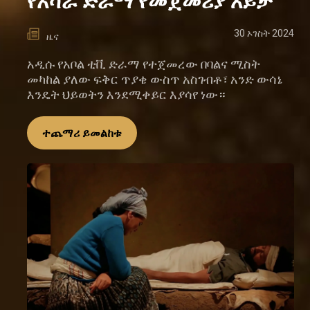
የአሻራ ድራማ የመጀመሪያ እይታ
30 ኦገስት 2024
ዜና
አዲሱ የአቦል ቲቪ ድራማ የተጀመረው በባልና ሚስት
መካከል ያለው ፍቅር ጥያቄ ውስጥ አስገብቶ፣ አንድ ውሳኔ
እንዴት ህይወትን እንደሚቀይር እያሳየ ነው።
ተጨማሪ ይመልከቱ