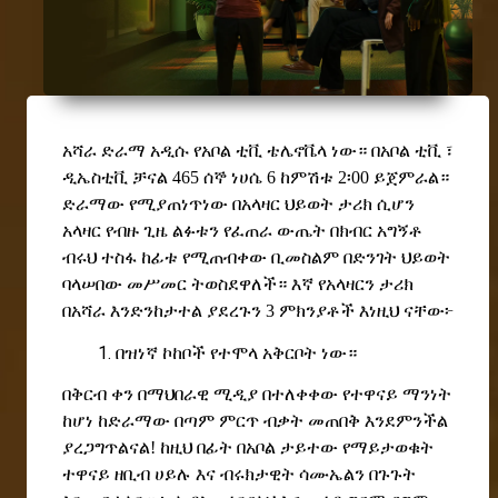
አሻራ ድራማ አዲሱ የአቦል ቲቪ ቴሌኖቬላ ነው። በአቦል ቲቪ ፣
ዲኤስቲቪ ቻናል 465 ሰኞ ነሀሴ 6 ከምሽቱ 2፡00 ይጀምራል።
ድራማው የሚያጠነጥነው በ
አላዛር ህይወት ታሪክ ሲሆን
አላዛር የብዙ ጊዜ ልፉቱን የፈጠራ ውጤት በክብር አግኝቶ
ብሩህ ተስፋ ከፊቱ የሚጠብቀው ቢመስልም በድንገት ህይወት
ባላሠበው መሥመር ትወስደዋለች። እኛ የአላዛርን ታሪክ
በአሻራ እንድንከታተል ያደረጉን 3 ምክንያቶች እነዚህ ናቸው
፦
በዝነኛ ኮከቦች የተሞላ አቅርቦት ነው።
በቅርብ ቀን በማህበራዊ ሚዲያ በተለቀቀው የተዋናይ ማንነት
ከሆነ ከድራማው በጣም ምርጥ ብቃት መጠበቅ እንደምንችል
ያረጋግጥልናል! ከዚህ በፊት በአቦል ታይተው የማይታወቁት
ተዋናይ ዘቢብ ሀይሉ እና ብሩክታዊት ሳሙኤልን በጉጉት