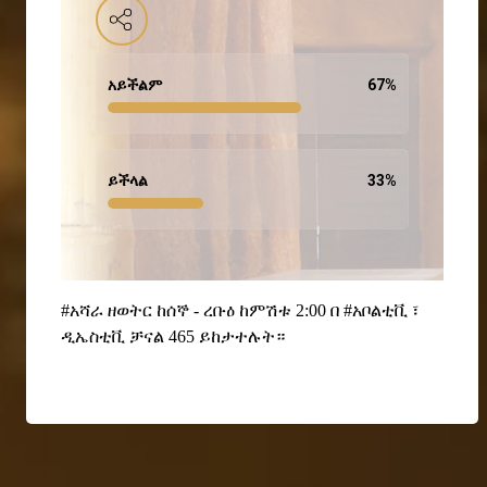
አይችልም
67
%
ይችላል
33
%
#አሻራ ዘወትር ከሰኞ - ረቡዕ ከምሽቱ
2:00 በ #አቦልቲቪ ፣
ዲኤስቲቪ ቻናል 465 ይከታተሉት።