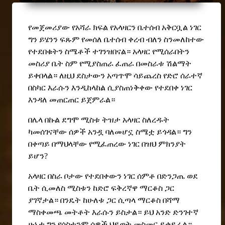
የመጀመሪያው የአሻራ ክፍል የአላዛርን ቤተሰብ አቅርቧል ነገር
ግን ይሄንን ፍጹም የመሰለ ቤተሰብ ቀረብ ብለን ስንመለከተው
የተደበቁትን ስሜቶች ተገንዝበናል። አላዛር የሚሰራበትን
መስሪያ ቤት ስም የሚያስጠራ ፈጠራ በመስራቱ ሽልማት
ይቀበላል። ለዚህ ደስታውን አጣጥሞ ሳይጨረስ የድሮ ሰራተኛ
በስካር እራሱን እንዲከላከል ሲያስጠነቅቀው የተደበቀ ነገር
እንዳለ መጠርጠር ይጀምራል።
በሌላ በኩል ደግሞ ሚስቱ ትዝታ አላዛር ስለረዱት
ካመሰገናቸው ሰዎች አንዷ ባለመሆኗ ስሜቷ ይጎዳል። ግን
በቀጣይ በማህላቸው የሚፈጠረው ነገር በዝህ ምክንያት
ይሆን?
አላዛር በስራ ቦታው የተደበቀውን ነገር ሰምቶ በድንጋጤ ወደ
ቤት ሲመለስ ሚስቱን ከድሮ ፍቅረኛዋ ማርቆስ ጋር
ያገኛታል። በንዴት ከሁለቱ ጋር ሲጣላ ማርቆስ በሻማ
ማስቀመጫ መትቶት እራሱን ይስታል። ይህ አንድ ድንገተኛ
ሁኔታ
ግን የሶስቱንም ሰዎች ህይወት መስመር ይቀይራል።