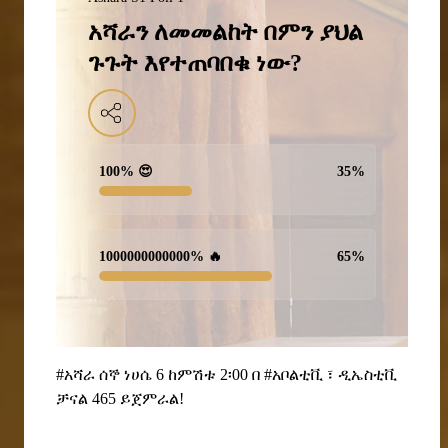
አሻራን ለመመልከት በምን ያህል
ጉጉት እየተጠባበቁ ነው?
100% 😍
35
%
1000000000000% 🔥
65
%
#አሻራ ሰኞ ነሀሴ 6 ከምሽቱ 2፡00 በ #አቦልቲቪ ፣ ዲኤስቲቪ
ቻናል 465 ይጀምራል!