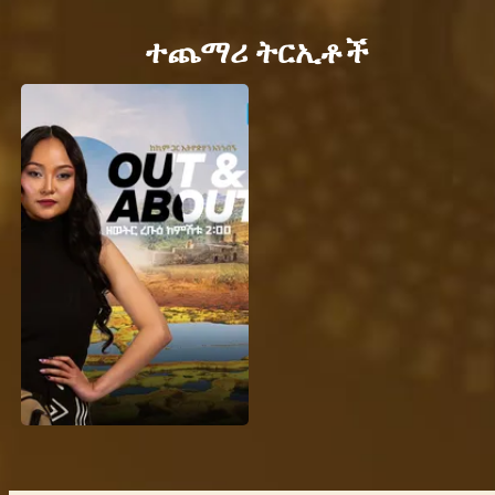
ተጨማሪ ትርኢቶች