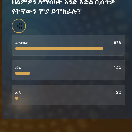
ህልምዎን ለማሳካት አንድ እድል ቢሰጥዎ
የትኛውን ሞያ ይሞክራሉ?
አርቲስት
83
%
ሼፍ
14
%
ሌላ
3
%