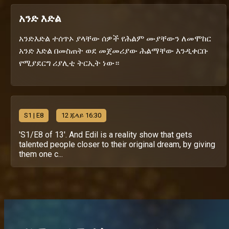
አንድ እድል
አንድእድል ተሰጥኦ ያላቸው ሰዎች የሕልም ሙያቸውን ለመሞከር
አንድ እድል በመስጠት ወደ መጀመሪያው ሕልማቸው እንዲቀርቡ
የሚያደርግ ሪያሊቲ ትርኢት ነው።
S
1
| E8
12 ጁላይ 16:30
'S1/E8 of 13'. And Edil is a reality show that gets
talented people closer to their original dream, by giving
them one c...