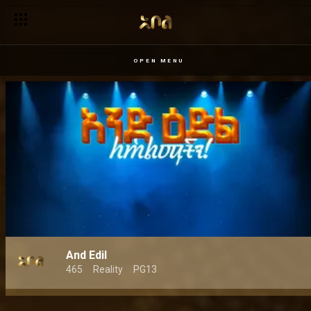
OPEN MENU
And Edil
465
Reality
PG13