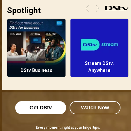
Spotlight
Stream DStv.
DStv Business
Anywhere
Get DStv
Watch Now
Every moment, right at your fingertips.