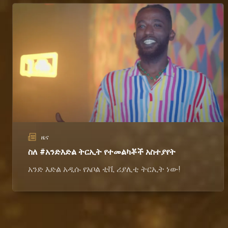
ዜና
ስለ #አንድእድል ትርኢት የተመልካቾች አስተያየት
አንድ እድል አዲሱ የአቦል ቲቪ ሪያሊቲ ትርኢት ነው!