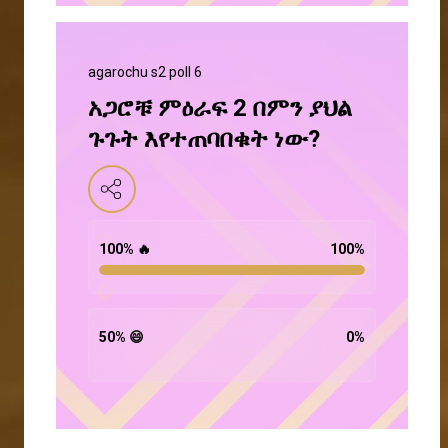
agarochu s2 poll 6
አጋሮቹ ምዕራፍ 2 በምን ያህል
ጉጉት እየተጠባበቁት ነው?
100% 🔥
100
%
50% 😄
0
%