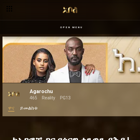
OPEN MENU
Agarochu
465
Reality
PG13
ዋና
ይመልከቱ