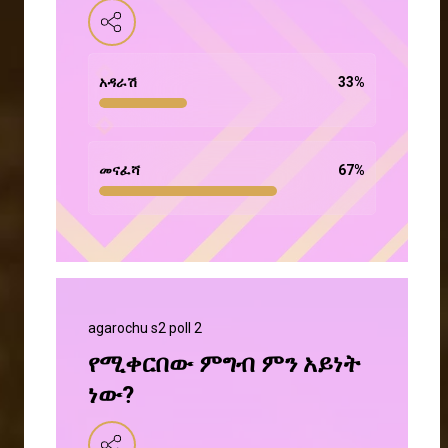
አዳራሽ
33
%
መናፈሻ
67
%
agarochu s2 poll 2
የሚቀርበው ምግብ ምን አይነት
ነው?