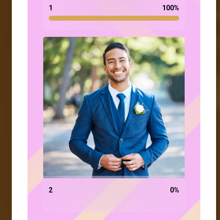
1
100
%
2
0
%