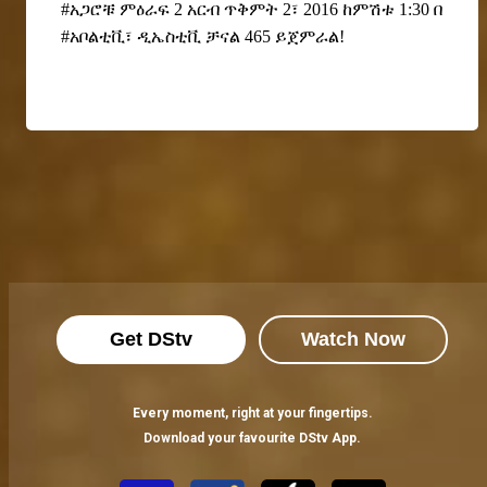
#አጋሮቹ ምዕራፍ 2 አርብ ጥቅምት 2
፣
2016 ከምሽቱ 1:30 በ
#አቦልቲቪ፣ ዲኤስቲቪ ቻናል 465 ይጀምራል!
Get DStv
Watch Now
Every moment, right at your fingertips.
Download your favourite DStv App.