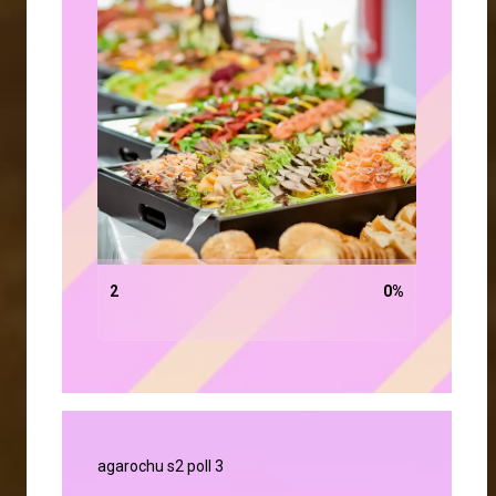
2
0
%
agarochu s2 poll 3