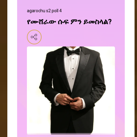
agarochu s2 poll 4
የሙሸራው ሱፍ ምን ይመስላል?