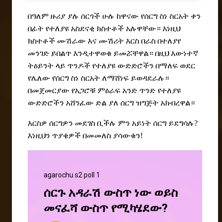
በዓለም
ዙሪያ
ያሉ
ሰርጎች
ሁሉ
ከዋናው
የሰርግ
ስነ
ስርአት
ቀን
በፊት
የተለያዩ
አስደናቂ
ክስተቶች
አሉዋቸው።
እነዚህ
ክስተቶች
ሙሽራው
እና
ሙሽሪት
እርስ
በራስ
በተለያየ
መንገድ
ይበልጥ
እንዲተዋወቁ
ይመሯቸዋል።
በዚህ
እውነተኛ
ትዕይንት
ላይ
ጥንዶች
የተለያዩ
ውድድሮችን
በማለፍ
ወደር
የሌለው
የሰርግ
ስነ
ስርአት
ለማሸነፍ
ይወዳደራሉ።
በመጀመርያው
የአጋሮቹ ምዕራፍ አንድ ጥንድ የተለያዩ
ውድድሮችን አሸንፈው ድል ያለ ሰርግ ዝግጅት አክብረዋል።
እርስዎ ሰርግዎን መደገስ ቢችሉ ምን አይነት ሰርግ ይደግሳሉ?
እነዚህን ጥያቄዎች በመመለስ ያሳውቁን!
agarochu s2 poll 1
ሰርጉ አዳራሽ ውስጥ ነው ወይስ
መናፈሻ ውስጥ የሚካሄደው?