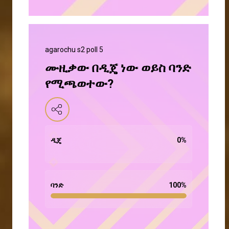
agarochu s2 poll 5
ሙዚቃው በዲጄ ነው ወይስ ባንድ
የሚጫወተው?
ዲጄ
0
%
ባንድ
100
%