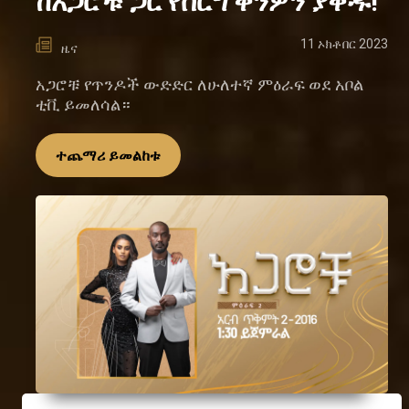
ከአጋሮቹ ጋር የሰርግ ቀንዎን ያቅዱ!
11 ኦክቶበር 2023
ዜና
አጋሮቹ የጥንዶች ውድድር ለሁለተኛ ምዕራፍ ወደ አቦል
ቲቪ ይመለሳል።
ተጨማሪ ይመልከቱ