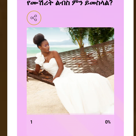
የሙሽሪት ልብስ ምን ይመስላል?
1
0
%