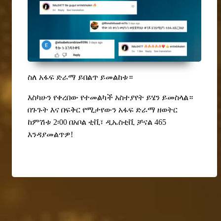
ስለ
አፋፍ ድራማ ይበልጥ ይመልከቱ
።
እስካሁን የቀረበው የተመልካች አስተያየት ይሄን ይመስላል።
በጉጉት እና በፍቅር የሚታየውን አፋፍ ድራማ ዘወትር
ከምሽቱ 2፡00 በአቦል ቲቪ፣ ዲኤስቲቪ ቻናል 465
እንዳያመልጥዎ!