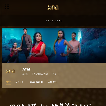
OPEN MENU
Afaf
465
Telenovela
PG13
ዋና
ያንብቡ
ይመልከቱ
ይሳተፉ