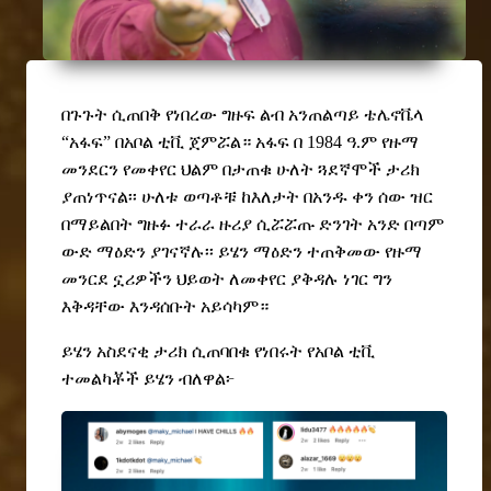
በጉጉት ሲጠበቅ የነበረው ግዙፍ ልብ አንጠልጣይ ቴሌኖቬላ
“አፋፍ” በአቦል ቲቪ ጀምሯል። አፋፍ
በ 1984 ዓ.ም የዙማ
መንደርን የመቀየር ህልም በታጠቁ ሁለት ጓደኛሞች ታሪክ
ያጠነጥናል፡፡ ሁለቱ ወጣቶቹ ከእለታት በአንዱ ቀን ሰው ዝር
በማይልበት ግዙፉ ተራራ ዙሪያ ሲሯሯጡ ድንገት አንድ በጣም
ውድ ማዕድን ያገናኛሉ፡፡ ይሄን ማዕድን ተጠቅመው የዙማ
መን
ር
ደ ኗሪዎችን ህይወት ለመቀየር ያቅዳሉ ነገር ግን
እቅዳቸው እንዳሰቡት አይሳካም።
ይሄን አስደናቂ ታሪክ ሲጠባበቁ የነበሩት የአቦል ቲቪ
ተመልካቾች ይሄን ብለዋል
፦