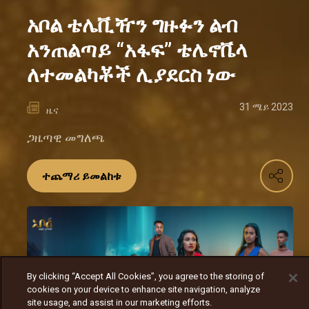
አቦል ቴሌቪዥን ግዙፉን ልብ
አንጠልጣይ “አፋፍ” ቴሌኖቬላ
ለተመልካቾች ሊያደርስ ነው
31 ሜይ 2023
ዜና
ጋዜጣዊ መግለጫ
ተጨማሪ ይመልከቱ
By clicking “Accept All Cookies”, you agree to the storing of
cookies on your device to enhance site navigation, analyze
site usage, and assist in our marketing efforts.