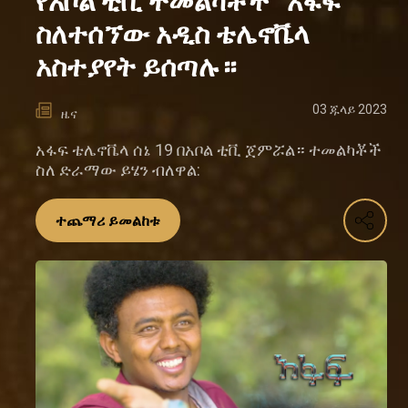
የአቦል ቲቪ ተመልካቾች “አፋፍ”
ስለተሰኘው አዲስ ቴሌኖቬላ
አስተያየት ይሰጣሉ።
03 ጁላይ 2023
ዜና
አፋፍ ቴሌኖቬላ ሰኔ 19 በአቦል ቲቪ ጀምሯል። ተመልካቾች
ስለ ድራማው ይሄን ብለዋል:
ተጨማሪ ይመልከቱ