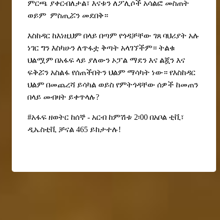
ምርጫ ያቀርብለታል፣ እናቱን ለፖሊሶች አሳልፎ መስጠት
ወይም
ምስጢሯን መደበቅ።
እስከዳር ከእነዚህም በላይ በጣም የጎዳቻቸው ገጸ ባህሪያት አሉ
ነገር ግን
እስካሁን
ለጥፋቷ ቅጣት
አላገኘችም። ትልቁ
ህልሟም በአፋፍ ላይ ያለውን ኦፓል ማደን እና ልጇን እና
ፍቅሯን አስልፋ የሰጠችበትን ህልም ማሳካት ነው። የእስከዳር
ህልም በመጨረሻ ይሳካል ወይስ የምትጎዳቸው ሰዎች ከመጠን
በላይ መብዛት ይቀጥላሉ?
#አፋፍ ዘወትር ከሰኞ - አርብ ከምሽቱ 2፡00 በአቦል ቲቪ፣
ዲኤስቲቪ ቻናል 465 ይከታተሉ!