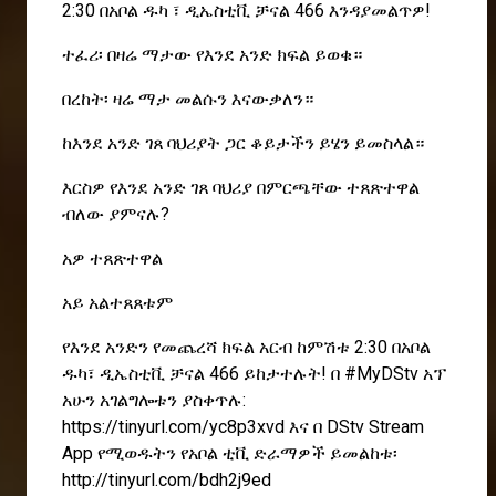
2:30 በአቦል ዱካ ፣ ዲኤስቲቪ ቻናል 466 እንዳያመልጥዎ!
ተፈሪ፡ በዛሬ ማታው የእንደ አንድ ክፍል ይወቁ።
በረከት፡ ዛሬ ማታ መልሱን እናውቃለን።
ከእንደ አንድ ገጸ ባህሪያት ጋር ቆይታችን ይሄን ይመስላል።
እርስዎ የእንደ አንድ ገጸ ባህሪያ በምርጫቸው ተጸጽተዋል
ብለው ያምናሉ?
አዎ ተጸጽተዋል
አይ አልተጸጸቱም
የእንደ አንድን የመጨረሻ ክፍል አርብ ከምሽቱ 2:30 በአቦል
ዱካ፣ ዲኤስቲቪ ቻናል 466 ይከታተሉት! በ #MyDStv አፕ
አሁን አገልግሎቱን ያስቀጥሉ:
https://tinyurl.com/yc8p3xvd እና በ DStv Stream
App የሚወዱትን የአቦል ቲቪ ድራማዎች ይመልከቱ፡
http://tinyurl.com/bdh2j9ed