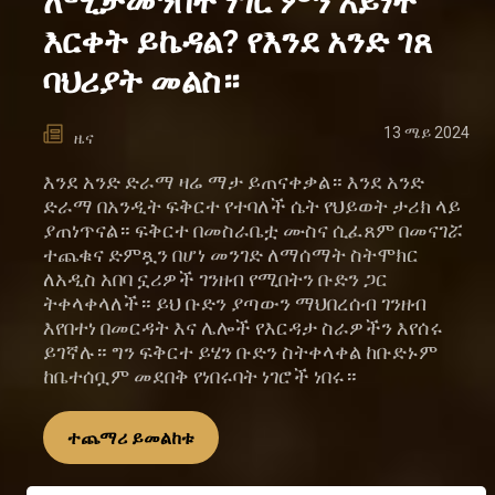
ለሚታመንበት ነገር ምን አይነት
እርቀት ይኬዳል? የእንደ አንድ ገጸ
ባህሪያት መልስ።
13 ሜይ 2024
ዜና
እንደ አንድ ድራማ ዛሬ ማታ ይጠናቀቃል። እንደ አንድ
ድራማ በአንዲት ፍቅርተ የተባለች ሴት የህይወት ታሪክ ላይ
ያጠነጥናል። ፍቅርተ በመስራቤቷ ሙስና ሲፈጸም በመናገሯ
ተጨቁና ድምጿን በሆነ መንገድ ለማሰማት ስትሞክር
ለአዲስ አበባ ኗሪዎች ገንዘብ የሚበትን ቡድን ጋር
ትቀላቀላለች። ይህ ቡድን ያጣውን ማህበረሰብ ገንዘብ
እየበተነ በመርዳት እና ሌሎች የእርዳታ ስራዎችን እየሰሩ
ይገኛሉ። ግን ፍቅርተ ይሄን ቡድን ስትቀላቀል ከቡድኑም
ከቤተሰቧም መደበቅ የነበሩባት ነገሮች ነበሩ።
ተጨማሪ ይመልከቱ