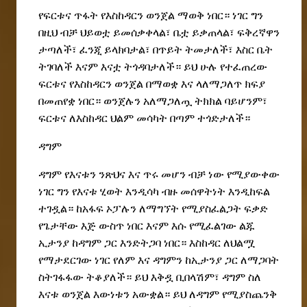
የፍርቱና ጥፋት የእስከዳርን ወንጀል ማወቅ ነበር። ነገር ግን
በዚህ ብቻ ህይወቷ ይመሰቃቀላል፣ ቤቷ ይቃጠላል፣ ፍቅረኛዋን
ታጣለች፣ ፈንጂ ይላክባታል፣ በጥይት ትመታለች፣ እስር ቤት
ትገባለች እናም እናቷ ትጎዳባታለች። ይህ ሁሉ የተፈጠረው
ፍርቱና የእስከዳርን ወንጀል በማወቋ እና ላለማጋለጥ ክፍያ
በመጠየቋ ነበር። ወንጀሉን አለማጋለጧ ትክክል ባይሆንም፣
ፍርቱና ለእስከዳር ህልም መሳካት በጣም ተጎድታለች።
ዳግም
ዳግም የእናቱን ንጽህና እና ጥሩ መሆን ብቻ ነው የሚያውቀው
ነገር ግን የእናቱ ሂወት እንዲሳካ ብዙ መሰዋትነት እንዲከፍል
ተገዷል። ከአፋፍ ኦፓሉን ለማግኘት የሚያስፈልጋት ፍቃድ
የጌታቸው እጅ ውስጥ ነበር እናም እሱ የሚፈልገው ልጁ
ኢታንያ ከዳግም ጋር እንድትጋባ ነበር። እስከዳር ለህልሟ
የማታደርገው ነገር የለም እና ዳግምን ከኢታንያ ጋር ለማጋባት
ስትገፋፋው ትቆያለች። ይህ እቅዷ ቢበላሽም፣ ዳግም ስለ
እናቱ ወንጀል እውነቱን አውቋል። ይህ ለዳግም የሚያስጨንቅ