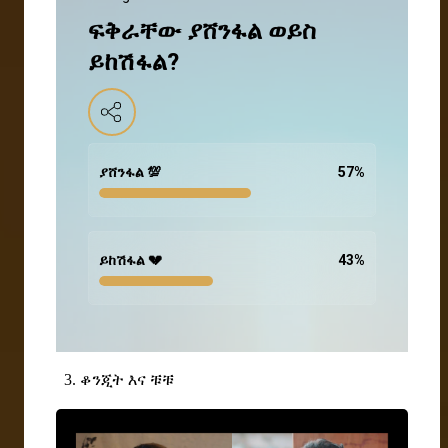
ፍቅራቸው ያሸንፋል ወይስ
ይከሽፋል?
ያሸንፋል 💯
57
%
ይከሽፋል 💔
43
%
3. ቆንጂት እና ቹቹ