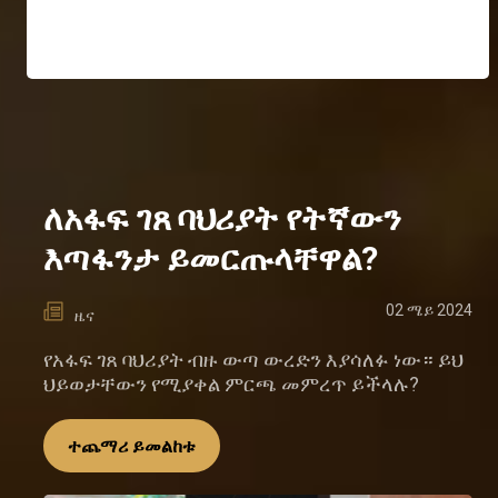
ለአፋፍ ገጸ ባህሪያት የትኛውን
እጣፋንታ ይመርጡላቸዋል?
02 ሜይ 2024
ዜና
የአፋፍ ገጸ ባህሪያት ብዙ ውጣ ውረድን እያሳለፉ ነው። ይህ
ህይወታቸውን የሚያቀል ምርጫ መምረጥ ይችላሉ?
ተጨማሪ ይመልከቱ