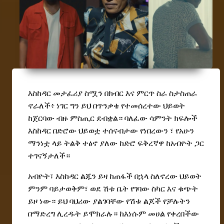
እስከዳር መታፈሪያ ስሟን በክብር እና ምርጥ ስራ ስታስጠራ
ኖራለች
፥
ነገር ግን ይህ በጥንቃቄ የተመሰረተው ህይወት
ከጀርባው ብዙ ምስጢር ደብቋል። ባለፈው ሳምንት ክፍሎች
እስከዳር በድሮው ህ
ይ
ወቷ ተሰናብታው የነበረ
ውን
፣ የአሁን
ማንነቷ ላይ ትልቅ ተፅኖ ያለው ከድሮ ፍቅረኛዋ
ከ
አብዮት ጋር
ተገናኝታለች።
አብዮት፣ እስከዳር ልጁን ይዛ ከጠፋች በኋላ ስለኖረው ህይወት
ምንም ባይታወቅም፣ ወደ ሽቱ ቤት የገባው ስካር እና ቁጭት
ይዞ ነው። ይህ ባህሪው
ያልገባቸው የሽቱ ልጆች የቻሉትን
በማድረግ ሊረዱት ይሞክራሉ። ከእነሱም መሀል የቀረበችው