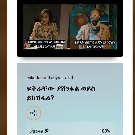
eskedar and abyot - afaf
ፍቅራቸው ያሸንፋል ወይስ
ይከሽፋል?
ያሸንፋል 💯
100
%