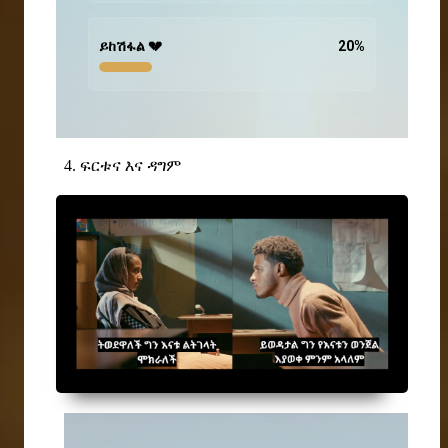
ይከሽፋል 💔
20
%
4. ፍርቱና እና ዳግም