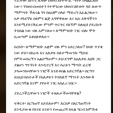
ኖሯቸው እየኖሩ ሌላው ህዝብ እየተቸገረ ማየት ስላልፈለኩ
ነው። ገንዘብ በመበተን የተቸገረው ህዝብ ህይወት ላይ ለውጥ
ማምጣት ችለናል ግን ከዚህም በላይ ማድረግ እፈልጋለሁ።
አዎ የጓደኛዬ ስዩምን ልጅ አግቸዋለው እና እሱ እቅዳችንን
እንደሚያደናቅፈው ምንም ጥርጥር የለኝም ስለዚህ ያደረኩት
ትክክል ነው ብዬ አምናለሁ። ለማምንበት ነገር ብሎ ሞት
ቢመጣም እቀበለዋለሁ።
በረከት፡ ለማምንበት አቋም ብዬ ምን አደርጋለሁ? ከባድ ጥያቄ
ነው ይሄ። በስራዬ እና አለቃዬ ስለተማመንኩ ሚስቴ
የምትመክረኝን አልሰማሁም። ይህ ደግሞ ከአለቃዬ እህት ጋር
ያልሆነ ግንኙነት እንዲኖረኝ እና ስራዬን ማጣት ፈርቼ
ያላመንኩባቸውን ነገሮች እንድቀበል አድርጎኛል። በርግጥ
እነዚህ ክስተቶች የአለቃዬን ትክክለኛ ማንነት እንዳውቅ
አድርጎኛል እናም ያየሁት ነገር አስፈሪ ነበር።
ያደረጋችኋቸውን ነገሮች ተጸጽታችሁባቸዋል?
ፍቅርተ፡ እርግጠኛ አይደለሁም፣ እርስዎ በእርግጠኛነት
እንዲያውቁ የእንደ አንድን የመጨረሻ ክፍል ዓርብ ከምሽቱ