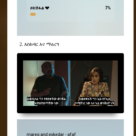
ይከሽፋል 💔
7
%
2. እስከዳር እና ማዕረግ
mareg and eskedar - afaf