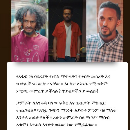
የአፋፍ ገጸ ባህሪያት የነፍስ ማጥፋት፣ የሀብት መሰረቅ እና
የበቀል ችግር ውስጥ ናቸው። እርስዎ ለእነሱ የሚጠቅም
ምርጫ መምረጥ ይችላሉ? ጥያቄዎችን ይመልሱ!
ታምራት ለእንቆጳ ባለው ፍቅር እና በደበቃት ምስጢር
ተጨንቋል። የአባቷ ገዳይን ማንነት እያወቀ ምንም ባለማለቱ
እንቆጳ ጠልታዋለች። አሁን ታምራት ስለ ማንም ማሰብ
አቁሞ፣ እንቆጳ እንድትወደው ነው የሚፈልገው።