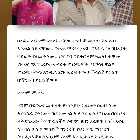
በአፋፍ ላይ የምንመለከታቸው ታሪኮች መሳጭ እና ልብ
አንጠልጣይ ናቸው። በተጨማሪም ታሪኩ በአፋፍ ገጸ ባህሪያት
ህይወት የደመቀ ነው። ነገር ግን በፍቅር የምንመለከታቸው
የአፋፍ ገጸ ባህሪያት ት
ላ
ልቅ ምርጫዎች ቀርቦላቸዋል።
ምርጫቸውን እንዲያደርጉ ሊረዷቸው ይችላሉ? ይበልጥ
በማንበብ ይርዷቸው።
የዳግም ምርጫ
ዳግም በፍርቱና መጥፋት ምክንያት ጊዜውን በሀዘን ነው
እያሳለፈ የቆየው። በዚህ መሀል ኢታንያ ሁሌም ከአጠገቡ ሆና
ልትደግፈው ትሞክራለች። የዳግም ሀዘን አልዋጥ ያላት እናቱ
ግን ስለ ሁለቱ ወጣቶች ግንኙነት የሆነ ነገር ማድረግ
ትፈልጋለች። ስለዚህም ዳግም እና ኢታንያ እንዲታጩ