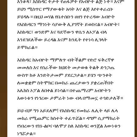
እንቆጳ፣ እስከዳር ትታት የጠፋቻት የአብዮት ልጅ ነች። እናም
ይህን
ሚስጥር
የማያውቁት አባት እና ልጅ እየተቀራረቡ
ይሄዳሉ። በዚህ መሃል የቤተሰቡን ሀዘን የተረዳው አብዮት
የእስከዳርን ማንነት ሳያውቅ ሊያገኛት ይወስናል። አብዮት፣
እስከዳር፣ ወንድም እና ጓደኛውን ዋሴን ለኦፓል ብላ
እንደገደለች
ው
ይረዳል እናም ከንዴት የተነሳ ሊገላት
ይሞክራል።
እስከዳር ከአብዮት ማምለጥ ብትችልም የድሮ ፍቅረኛዋ
መመለስ እና
የሰራችው
ክህደት
መታወቁ ትልቅ ድንጋጤ
ውስጥ ከቶ እንድ
ት
ታመም ያደርጋታል። ይሄን ጭንቀት
ለመቋቋም ስትሞክር በመከራ ጨረታውን ያቋረጠችበት
አሌክስ ኦፓል ለበቀል ይነሳል። በተጨማሪም አብዮትን
እውነቱን የነገረው ታምራት ነው ብላ በማመኗ ተጎድታለች።
ይህ ብቻ ግን አይደለም! የእስከዳር የመከራ ሌሊት
ላይ ሌላ
መከራ የሚጨምር ክስተት ተፈጥሯል። ዳግም ሲያማክራት
የነበረውን የስነ-ልቦና ባለሞያ ስለ እስከዳር ወንጀል እውነቱን
ነግሯታል።