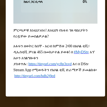
ከዜና ጋር ቢጣላ
0
%
ምርጫዎቹ እነዚህ ነበሩ! እነዚህን የአፋፍ ገጸ ባህሪያትን
የረዷቸው ይመስልዎታል?
አፋፍን ዘወትር ከሰኞ - አርብ ከምሽቱ 2፡00 በአቦል ቲቪ፣
ዲኤስቲቪ ቻናል 465 በመከታተል ይወቁ!
በ
#MyDStv
አፕ
አሁን አገልግሎቱን
ያስቀጥሉ:
https://tinyurl.com/yc8p3xvd
እና በ DStv
Stream App የሚወዱትን የአቦል ቲቪ ድራማዎች ይመልከቱ፡
http://tinyurl.com/bdh2j9ed