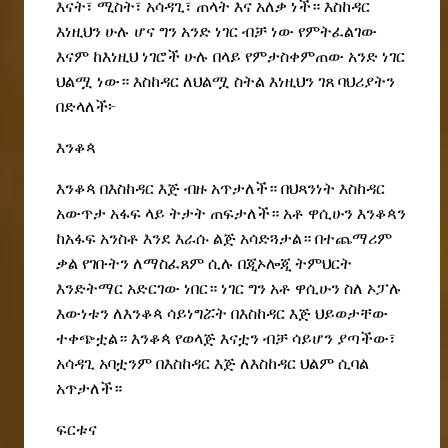
እናት፣ ሚስት፣ አሳዳጊ፣ ጠላት እና አለቃ ነች። እስከዳር
እነዚህን ሁሉ ሆና ግን አንድ ነገር ብቻ ነው የምትፈልገው
እናም ከእነዚህ ነገሮች ሁሉ በላይ የምታስቀምጠው አንድ ነገር
ህልሟ ነው። እስከዳር ለህልሟ ስትል እነዚህን ገጸ ባህሪያትን
በድላለች
፦
እንቆጳ
እንቆጳ በእስከዳር እጅ ብዙ አጥታለች። በህጻንነት እስከዳር
አውጥታ አፋፍ ላይ ትታት ጠፍታለች። አቶ ዋሲሁን እንቆጳን
ከአፋፍ አንስቶ እንደ እራሱ ልጅ አሳድጓታል
።
በተጨማሪም
ቃል የገቡትን ለማስፈጸም ሲሉ በጂኦሎጂ ትምህርት
እንድትማር አድርገው ነበር። ነገር ግን አቶ ዋሲሁን ስለ ኦፓሉ
እውነቱን ለእንቆጳ ሳይነግሯት በእስከዳር እጅ ህይወታቸው
ተቀጭቷል። እንቆጳ የወላጅ እናቷን ብቻ ሳይሆን ያጣችው፣
አሳዳጊ አባቷንም በእስከዳር እጅ ለእስከዳር ህልም
ሲባል
አጥታለች።
ፍርቱና