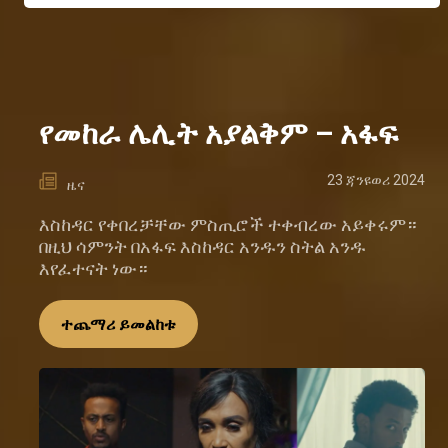
የመከራ ሌሊት አያልቅም – አፋፍ
23 ጃንዩወሪ 2024
ዜና
እስከዳር የቀበረቻቸው ምስጢሮች ተቀብረው አይቀሩም።
በዚህ ሳምንት በአፋፍ እስከዳር አንዱን ስትል አንዱ
እየፈተናት ነው።
ተጨማሪ ይመልከቱ