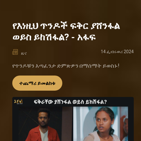
የእነዚህ ጥንዶች ፍቅር ያሸንፋል
ወይስ ይከሽፋል? - አፋፍ
14 ፌብሩወሪ 2024
ዜና
የጥንዶቹን እጣፈንታ ድምጽዎን በማሰማት ይወስኑ!
ተጨማሪ ይመልከቱ