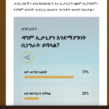
ታደርጋለች። ይህ የእስከዳርን እና ኢታኒያን ህልም ቢያሳካም፣
የዳግም ፍላጎት ተቃራኒ በመሆኑ ጭንቀት ውስጥ ከቶታል።
afaf poll 5
ዳግም ኢታኒያን እንደማያገባት
ቢነግራት ይሻላል?
አዎ መንገር አለበት
77
%
አይ ባይነግራት ይሻላል
23
%