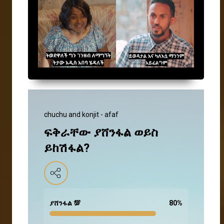
chuchu and konjit - afaf
ፍቅራቸው ያሸንፋል ወይስ
ይከሽፋል?
ያሸንፋል 💯
80
%