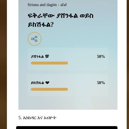
firtuna and dagim - afaf
ፍቅራቸው ያሸንፋል ወይስ
ይከሽፋል?
ያሸንፋል 💯
50
%
ይከሽፋል 💔
50
%
5. እስከዳር እና አብዮት