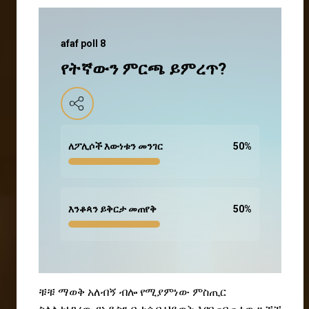
afaf poll 8
የትኛውን ምርጫ ይምረጥ?
ለፖሊሶች እውነቱን መንገር
50
%
እንቆጳን ይቅርታ መጠየቅ
50
%
ቹቹ ማወቅ አለብኝ ብሎ የሚያምነው ምስጢር