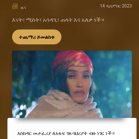
14 ዲሴምበር 2023
ዜና
እናት፣ ሚስት፣ አሳዳጊ፣ ጠላት እና አለቃ ነች።
ተጨማሪ ይመልከቱ
እስከዳር መታፈሪያ ለአፋፍ ገጸ ባህሪያት ብዙ ነገር ነች።