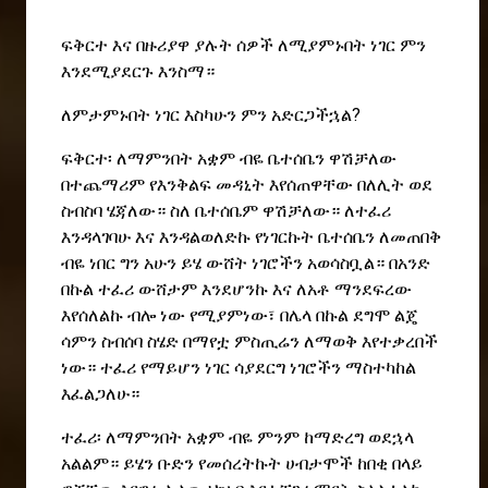
ፍቅርተ እና በዙሪያዋ ያሉት ሰዎች ለሚያምኑበት ነገር ምን
እንደሚያደርጉ እንስማ።
ለምታምኑበት ነገር እስካሁን ምን አድርጋችኋል?
ፍቅርተ፡ ለማምንበት አቋም ብዬ ቤተሰቤን ዋሽቻለው
በተጨማሪም የእንቅልፍ መዳኒት እየሰጠዋቸው በለሊት ወደ
ስብስባ ሄጃለው። ስለ ቤተሰቤም ዋሽቻለው። ለተፈሪ
እንዳላገባሁ እና እንዳልወለድኩ የነገርኩት ቤተሰቤን ለመጠበቅ
ብዬ ነበር ግን አሁን ይሄ ውሸት ነገሮችን አወሳስቧል። በአንድ
በኩል ተፈሪ ውሸታም እንደሆንኩ እና ለአቶ ማንደፍረው
እየሰለልኩ ብሎ ነው የሚያምነው፣ በሌላ በኩል ደግሞ ልጄ
ሳምን ስብሰባ ስሄድ በማየቷ ምስጢሬን ለማወቅ እየተቃረበች
ነው። ተፈሪ የማይሆን ነገር ሳያደርግ ነገሮችን ማስተካከል
እፈልጋለሁ።
ተፈሪ፡ ለማምንበት አቋም ብዬ ምንም ከማድረግ ወደኋላ
አልልም። ይሄን ቡድን የመሰረትኩት ሀብታሞች ከበቂ በላይ