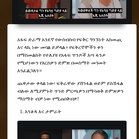
አፋፍ ድራማ አንደኛ የውስብስብ የፍቅር ግንኙነት አስመጪ
እና ላኪ ነው መባል ይቻላል። የፍቅረኛሞችን ቀን
በማስመልከት የተለያዩ የአፋፍ ጥንዶች እጣ ፋንታ
የሚሆነውን የእርስዎን ድምጽ በመስማት መገመት
እንፈልጋለን።
ጨዋታው ቀላል ነው፡ ፍቅራቸው ያሸንፋል ወይም ይከሽፋል
ብለው ለሚያምኑት ጥንድ ምርጫዎን በማሳወቅ ድምጽዎን
ማሰማት ብቻ ነው የሚጠበቅብዎ!
1. እንቆጳ እና ታምራት