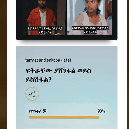
tamrat and enkopa - afaf
ፍቅራቸው ያሸንፋል ወይስ
ይከሽፋል?
ያሸንፋል 💯
93
%