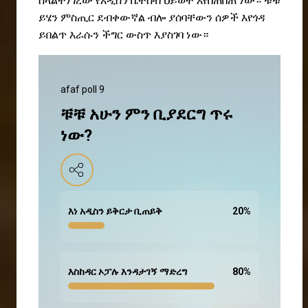
ስላልተነገረው የአዲስን ቤተሰብ ህይወት እየበጠበጠ ነው። ቹቹ
ይሄን ምስጢር ደብቀውኛል ብሎ ያሰባቸውን ሰዎች እየጎዳ
ይበልጥ እራሱን ችግር ውስጥ እያስገባ
ነው።
afaf poll 9
ቹቹ አሁን ምን ቢያደርግ ጥሩ
ነው?
እነ አዲስን ይቅርታ ቢጠይቅ
20
%
እስከዳር ኦፓሉ እንዳታገኝ ማድረግ
80
%