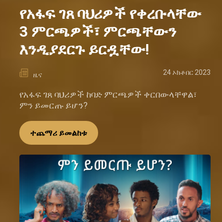
የአፋፍ ገጸ ባህሪዎች የቀረቡላቸው
3 ምርጫዎች፣ ምርጫቸውን
እንዲያደርጉ ይርዷቸው!
24 ኦክቶበር 2023
ዜና
የአፋፍ ገጸ ባህሪዎች ከባድ ምርጫዎች ቀርበውላቸዋል፣
ምን ይመርጡ ይሆን?
ተጨማሪ ይመልከቱ