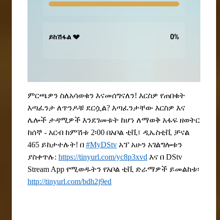
ይከሽፋል 💔
0
%
ምርጫዎን ስለአሳወቁን እናመሰግናለን! እርስዎ የጠበቁት
እጣፈንታ ለጥንዶቹ ደርሷል? እጣፈንታቸው እርስዎ እና
ሌሎች ታዳሚዎች እንደገመቱት ከሆነ ለማወቅ አፋፍ ዘወትር
ከሰኞ - አርብ ከምሽቱ 2፡00 በአቦል ቲቪ፣ ዲኤስቲቪ ቻናል
465 ይከታተሉት!
በ
#MyDStv
አፕ አሁን አገልግሎቱን
ያስቀጥሉ:
https://tinyurl.com/yc8p3xvd
እና በ DStv
Stream App የሚወዱትን የአቦል ቲቪ ድራማዎች ይመልከቱ፡
http://tinyurl.com/bdh2j9ed