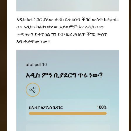
አዲስ ከዜና ጋር ያለው ታሪክ ቤተሰቡን ችግር ውስጥ ከቶታል።
ዜና አዲስን ካልተበቀለው አያቆምም እና አዲስ ዜናን
መጣላቱን ይቀጥላል ግን ይሄ ባህሪ ይበልጥ ችግር ውስጥ
እየከተታቸው ነው።
afaf poll 10
አዲስ ምን ቢያደርግ ጥሩ ነው?
ስለ ዜና ለፖሊስ ቢናገር
100
%