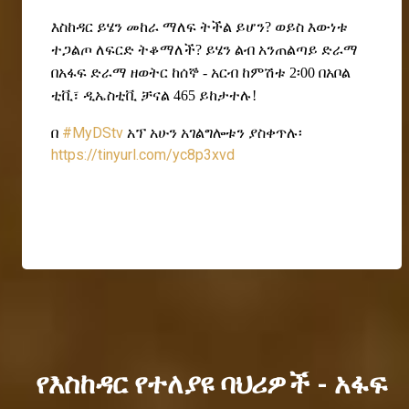
እስከዳር ይሄን መከራ ማለፍ ትችል ይሆን? ወይስ እውነቱ
ተጋልጦ ለፍርድ ትቆማለች? ይሄን ልብ አንጠልጣይ ድራማ
በአፋፍ ድራማ ዘወትር ከሰኞ - አርብ ከምሽቱ 2፡00 በአቦል
ቲቪ፣ ዲኤስቲቪ ቻናል 465 ይከታተሉ!
በ
#MyDStv
አፕ አሁን አገልግሎቱን ያስቀጥሉ፡
https://tinyurl.com/yc8p3xvd
የእስከዳር የተለያዩ ባህሪዎች - አፋፍ