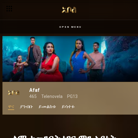
የአፋፍ ገጸ ባህሪዎች የቀረቡላቸው 3 ምርጫዎች፣ ምርጫቸውን እንዲያደር
OPEN MENU
Afaf
465
Telenovela
PG13
ዋና
ያንብቡ
ይመልከቱ
ይሳተፉ