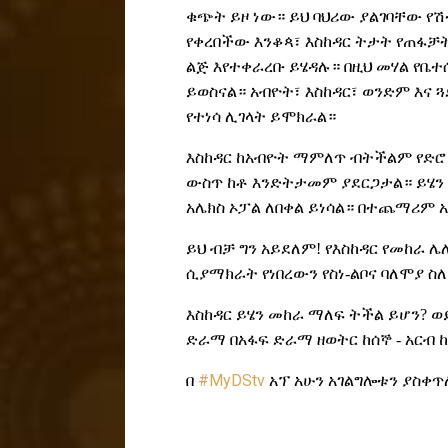
ቁጭት ይዞ ነው። ይህ ባህሪው
ያልገባቸው የሽ
የቀረበችው እንቆጳ፣ እስከዳር ትታት የጠፋቻት
ልጅ እየተቀራረቡ ይሄዳሉ። በዚህ መሃል የቤተ
ይወስናል። አብዮት፣ እስከዳር፣ ወንድም እና 
የተነሳ ሊገላት ይሞክራል።
እስከዳር ከአብዮት ማምለጥ ብትችልም የድሮ
ውስጥ ከቶ እንድ
ት
ታመም ያደርጋታል። ይሄን
አሌክስ ኦፓል ለበቀል ይነሳል። በተጨማሪም 
ይህ ብቻ ግን አይደለም! የእስከዳር የመከራ ሌ
ሲያማክራት የነበረውን የስነ-ልቦና ባለሞያ ስለ
እስከዳር ይሄን መከራ ማለፍ ትችል ይሆን? 
ድራማ በአፋፍ ድራማ ዘወትር ከሰኞ - አርብ ከ
በ
#MyDStv
አፕ አሁን አገልግሎቱን ያስቀጥ