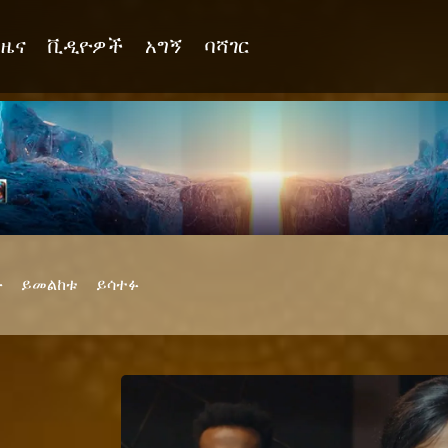
ዜና
ቪዲዮዎች
አግኝ
ባሻገር
ቡ
ይመልከቱ
ይሳተፉ