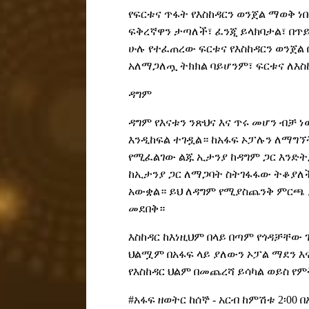
የፍርቱና ጥፋት የእስከዳርን ወንጀል ማወቅ ነበ
ፍቅረኛዋን ታጣለች፣ ፈንጂ ይላክባታል፣ በጥይ
ሁሉ የተፈጠረው ፍርቱና የእስከዳርን ወንጀል 
አለማጋለጧ ትክክል ባይሆንም፣ ፍርቱና ለእስ
ዳግም
ዳግም የእናቱን ንጽህና እና ጥሩ መሆን ብቻ 
እንዲከፍል ተገዷል። ከአፋፍ ኦፓሉን ለማግኘ
የሚፈልገው ልጁ ኢታንያ ከዳግም ጋር እንድትጋ
ከኢታንያ ጋር ለማጋባት ስትገፋፋው ትቆያለች
አውቋል። ይህ ለዳግም የሚያስጨንቅ ምርጫ 
መደበቅ።
እስከዳር ከእነዚህም በላይ በጣም የጎዳቻቸው ገ
ህልሟም በአፋፍ ላይ ያለውን ኦፓል ማደን እና
የእስከዳር ህልም በመጨረሻ ይሳካል ወይስ የ
#አፋፍ ዘወትር ከሰኞ - አርብ ከምሽቱ 2፡00 