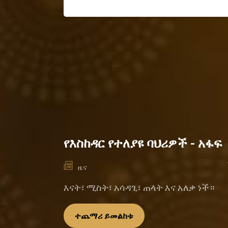
የእስከዳር የተለያዩ ባህሪዎች - አፋፍ
ዜና
እናት፣ ሚስት፣ አሳዳጊ፣ ጠላት እና አለቃ ነች።
ተጨማሪ ይመልከቱ