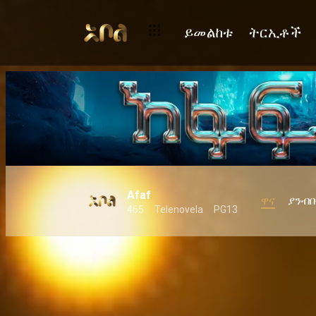
ይመልከቱ
ትርኢቶች
Afaf
ዋና
ያንብ
465
Telenovela
PG13