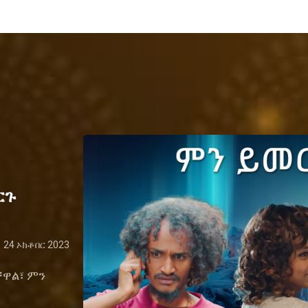
ርጉ
24 ኦክቶበር 2023
ቸዋል፣ ምን