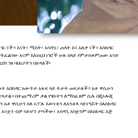
ገር ነች። እናት፣ ሚስት፣ አሳዳጊ፣ ጠላት እና አለቃ ነች። እስከዳር
 የምትፈልገው እናም ከእነዚህ ነገሮች ሁሉ በላይ የምታስቀምጠው አንድ
ዚህን ገጸ ባህሪያትን በድላለች
፦
ንነት እስከዳር አውጥታ አፋፍ ላይ ትታት ጠፍታለች። አቶ ዋሲሁን
ሳድጓታል
።
በተጨማሪም ቃል የገቡትን ለማስፈጸም ሲሉ በጂኦሎጂ
ግን አቶ ዋሲሁን ስለ ኦፓሉ እውነቱን ለእንቆጳ ሳይነግሯት በእስከዳር
እናቷን ብቻ ሳይሆን ያጣችው፣ አሳዳጊ አባቷንም በእስከዳር እጅ