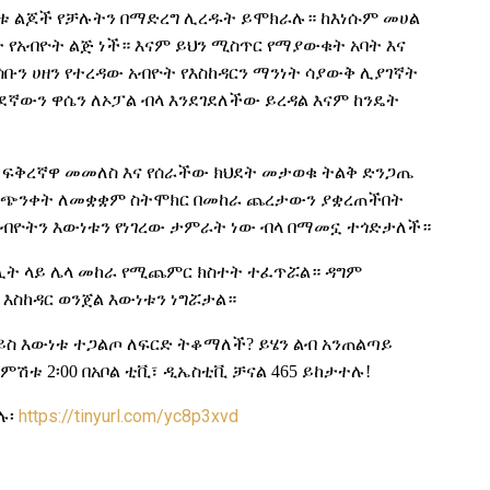
ቱ ልጆች የቻሉትን በማድረግ ሊረዱት ይሞክራሉ። ከእነሱም መሀል
 የአብዮት ልጅ ነች። እናም ይህን
ሚስጥር
የማያውቁት አባት እና
ሰቡን ሀዘን የተረዳው አብዮት የእስከዳርን ማንነት ሳያውቅ ሊያገኛት
ጓደኛውን ዋሴን ለኦፓል ብላ እንደገደለች
ው
ይረዳል እናም ከንዴት
 ፍቅረኛዋ መመለስ እና
የሰራችው
ክህደት
መታወቁ ትልቅ ድንጋጤ
 ጭንቀት ለመቋቋም ስትሞክር በመከራ ጨረታውን ያቋረጠችበት
አብዮትን እውነቱን የነገረው ታምራት ነው ብላ በማመኗ ተጎድታለች።
ሊት
ላይ ሌላ መከራ የሚጨምር ክስተት ተፈጥሯል። ዳግም
 እስከዳር ወንጀል እውነቱን ነግሯታል።
ወይስ እውነቱ ተጋልጦ ለፍርድ ትቆማለች? ይሄን ልብ አንጠልጣይ
ምሽቱ 2፡00 በአቦል ቲቪ፣ ዲኤስቲቪ ቻናል 465 ይከታተሉ!
ሉ፡
https://tinyurl.com/yc8p3xvd