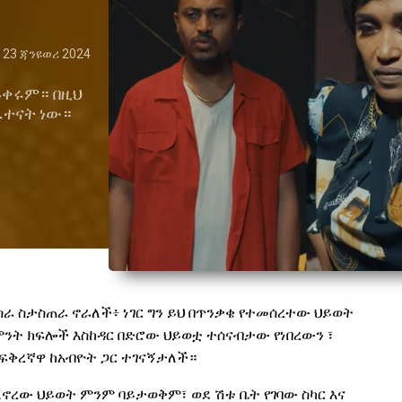
23 ጃንዩወሪ 2024
ቀሩም። በዚህ
ፈተናት ነው።
 ስራ ስታስጠራ ኖራለች
፥
ነገር ግን ይህ በጥንቃቄ የተመሰረተው ህይወት
ንት ክፍሎች እስከዳር በድሮው ህ
ይ
ወቷ ተሰናብታው የነበረ
ውን
፣
 ፍቅረኛዋ
ከ
አብዮት ጋር ተገናኝታለች።
ስለኖረው ህይወት ምንም ባይታወቅም፣ ወደ ሽቱ ቤት የገባው ስካር እና