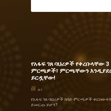
የአፋፍ ገጸ ባህሪዎች የቀረቡላቸው 3
ምርጫዎች፣ ምርጫቸውን እንዲያደ
ይርዷቸው!
ዜና
የአፋፍ ገጸ ባህሪዎች ከባድ ምርጫዎች ቀርበውላ
ይመርጡ ይሆን?