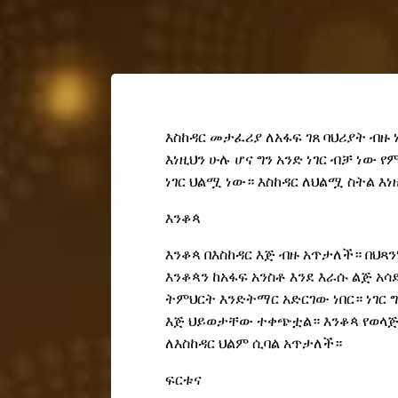
እስከዳር መታፈሪያ ለአፋፍ ገጸ ባህሪያት ብዙ ነ
እነዚህን ሁሉ ሆና ግን አንድ ነገር ብቻ ነው
ነገር ህልሟ ነው። እስከዳር ለህልሟ ስትል እነ
እንቆጳ
እንቆጳ በእስከዳር እጅ ብዙ አጥታለች። በህጻ
እንቆጳን ከአፋፍ አንስቶ እንደ እራሱ ልጅ አ
ትምህርት
እንድትማር አድርገው ነበር። ነገር 
እጅ ህይወታቸው ተቀጭቷል። እንቆጳ የወላጅ 
ለእስከዳር ህልም
ሲባል
አጥታለች።
ፍርቱና