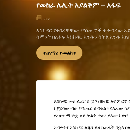
የመከራ ሌሊት አያልቅም – አፋፍ
ዜና
እስከዳር የቀበረቻቸው ምስጢሮች ተቀብረው አይ
ሳምንት በአፋፍ እስከዳር አንዱን ስትል አንዱ እየ
ተጨማሪ ይመልከቱ
እስከዳር መታፈሪያ ስሟን በክብር እና ምርጥ
ከጀርባው ብዙ ምስጢር ደብቋል። ባለፈው ሳም
የአሁን ማንነቷ ላይ ትልቅ ተፅኖ ያለው ከድሮ
አብዮት፣ እስከዳር ልጁን ይዛ ከጠፋች በኋላ 