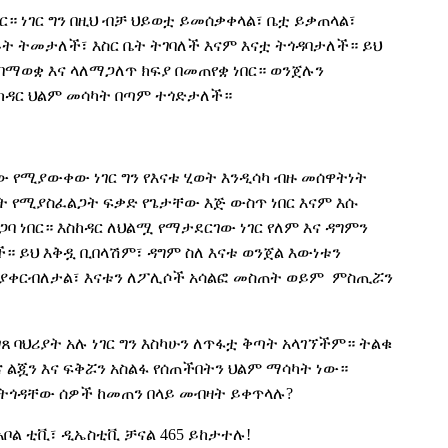
ር። ነገር ግን በዚህ ብቻ ህይወቷ ይመሰቃቀላል፣ ቤቷ ይቃጠላል፣
ት ትመታለች፣ እስር ቤት ትገባለች እናም እናቷ ትጎዳባታለች። ይህ
በማወቋ እና ላለማጋለጥ ክፍያ በመጠየቋ ነበር። ወንጀሉን
ከዳር ህልም መሳካት በጣም ተጎድታለች።
ነው የሚያውቀው ነገር ግን የእናቱ ሂወት እንዲሳካ ብዙ መሰዋትነት
ት የሚያስፈልጋት ፍቃድ የጌታቸው እጅ ውስጥ ነበር እናም እሱ
ባ ነበር። እስከዳር ለህልሟ የማታደርገው ነገር የለም እና ዳግምን
። ይህ እቅዷ ቢበላሽም፣ ዳግም ስለ እናቱ ወንጀል እውነቱን
ያቀርብለታል፣ እናቱን ለፖሊሶች አሳልፎ መስጠት ወይም
ምስጢሯን
ጸ ባህሪያት አሉ ነገር ግን
እስካሁን
ለጥፋቷ ቅጣት
አላገኘችም። ትልቁ
 ልጇን እና ፍቅሯን አስልፋ የሰጠችበትን ህልም ማሳካት ነው።
ምትጎዳቸው ሰዎች ከመጠን በላይ መብዛት ይቀጥላሉ?
በአቦል ቲቪ፣ ዲኤስቲቪ ቻናል 465 ይከታተሉ!