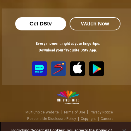
Get DStv
Watch Now
Every moment, right at your fingertips.
Download your favourite DStv App.
MultiChoice Website
Terms of Use
Privacy Notice
Responsible Disclosure Policy
Copyright
Careers
ኩኪዎችን ያስተዳድሩ
By clicking “Accept All Cookies”, you agree to the storing of