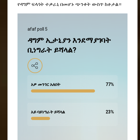
የዳግም ፍላጎት ተቃራኒ በመሆኑ ጭንቀት ውስጥ ከቶታል።
afaf poll 5
ዳግም ኢታኒያን እንደማያገባት
ቢነግራት ይሻላል?
አዎ መንገር አለበት
77
%
አይ ባይነግራት ይሻላል
23
%