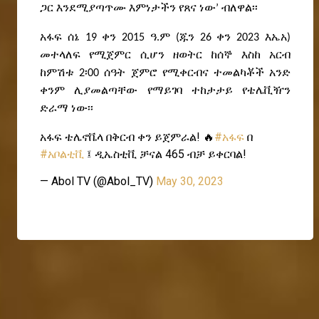
ጋር እንደሚያጣጥሙ እምነታችን የጸና ነው’ ብለዋል፡፡
አፋፍ ሰኔ 19 ቀን 2015 ዓ.ም (ጁን 26 ቀን 2023 እኤአ)
መተላለፍ የሚጀምር ሲሆን ዘወትር ከሰኞ እስከ አርብ
ከምሽቱ 2፡00 ሰዓት ጀምሮ የሚቀርብና ተመልካቾች አንድ
ቀንም ሊያመልጣቸው የማይገባ ተከታታይ የቴሌቪዥን
ድራማ ነው፡፡
አፋፍ ቴሌኖቬላ በቅርብ ቀን ይጀምራል! 🔥
#አፋፍ
በ
#አቦልቲቪ
፤ ዲኤስቲቪ ቻናል 465 ብቻ ይቀርባል!
— Abol TV (@Abol_TV)
May 30, 2023