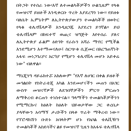
በትጋት የተሰራ ነው፡እኛ ለተመልካቾቻችን ሁልጊዜም የላቁ
የመዝናኛ ይዘቶች እንዲቀርቡ ጥረት እያደረግን ነው፡፡ የይዘቱ
ባለቤት ኤምኔትም ለኢትዮጵያውያን ተመልካቾች ዘወትር
የላቁ ቴሌኖቬላዎች እንዲዘጋጁ እያደረገ ይገኛል፡፡ ይህ
ቴሌኖቬላም በከፍተኛ ወጪና ዝግጅት እየተሰራ ያለና
ለኢትዮጵያ ፊልም ዕድገት የራሱን አሻራ ማኖር የሚችል
እንደሚሆን እተማመናለሁ፤ ስርጭቱ ሲጀመር በእርግጠኛነት
አፋፍ መነጋገሪያና አርዓያ የሚሆን ቴሌኖቬላ መሆኑ አይቀሬ
ነው” ብለዋል፡፡
ማኔጂንግ ዳይሬክተሯ አክለውም “የእኛ ለሀገር በቀል ይዘቶች
መጎልበት የስትራቴጂ አካል እንደመሆናችን መጠን በአገር
ውስጥ መዝናኛዎች ለደንበኞቻችን ምርጥ ምርጡን
ለማቅረብ ቆርጠን ተነስተናል። ዓላማችን ተመልካቾቻችንን
የሚማርኩና ከዕለት ከዕለት ህይወታቸው ጋር ቀረቤታ
ያላቸውን አሳማኝ ታሪኮችን በላቀ ጥራት ማቅረብ ነው።
የፕሮዳክሽን ቡድኑ አባላትም ሆኑ የአቦል ቴሌቪዥን
ተመልካቾች አስደሳችና ልዩ የመዝናኛ ጊዜን ከአፋፍ ቴሌኖቬላ