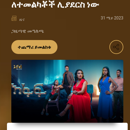
ለተመልካቾች ሊያደርስ ነው
31 ሜይ 2023
ዜና
ጋዜጣዊ መግለጫ
ተጨማሪ ይመልከቱ