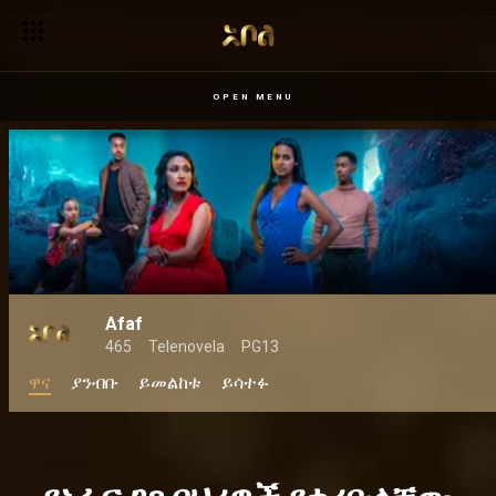
አቦል ቴሌቪዥን ግዙፉን ልብ አንጠልጣይ “አፋፍ” ቴሌኖቬላ ለተመልካቾች ሊ
OPEN MENU
Afaf
465
Telenovela
PG13
ዋና
ያንብቡ
ይመልከቱ
ይሳተፉ