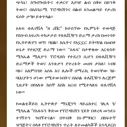
ጭካኔ፣ ስግብግብነትና ተቃርኖ እያሳየ ልብ ሰቅዞ በድንቅ
ትወና፣ በአስገራሚ ፕሮዳክሽንና በልብ አንጠልጣይ የታሪክ
ፍሰት ታግዞ ይቀጥላል፡፡
አፋፍ ቴሌኖቬላ “ዘ ሪቨር” ከተሰኘው የኤምኔት ተወዳጅ
የደቡብ አፍሪካ ተከታታይ የቴሌቪዥን ድራማ ታሪክ በመነሳት
የኢትዮጵያን ወግ፣ ባህል፣ እሴትና የአኗኗር ይትባሃል በጠበቀ
ሁኔታ የተዘጋጀ ድራማ ነው፡፡ ‘’አፋፍ’ በታዋቂው አርቲስት
ሚካኤል ሚሊዮን ፕሮዲዩስ የተደረገ ሲሆን በቴሌቪዥን
ድራማዎች ትወና አንቱታን ያተረፉት መዐዛ ታከለ፣ ነብዩ
ባዬ፣ አለምሰገድ አሰፋ እና ሌሎች በማራኪ ትወናቸው ገፀ-
ባህሪያትን ሆነው የሚተውኑበትና በአቦል ቴሌቪዥን ለረጅም
ጊዜያት በየዕለቱ ከሰኞ እስከ አርብ የሚተላለፍ ቴሌኖቬላ
ነው፡፡
የመልቲቾይስ ኢትዮጵያ ማኔጂንግ ዳይሬክተር ገሊላ ገ/
ሚካኤል “የአፋፍን ቅድመ የፕሮዳክሽን ሂደት በቀረጻ መንደሩ
ተገኝተን ጎብኝተናል፡፡ በጥብቅ ስነ-ምግባር፣ በከፍተኛ
ዝግጅትና በላቀ የፕሮዳክሽን ጥራት ለተመልካቾች እንዲደርስ