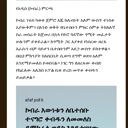
የአዲስ (ኮብራ) ምርጫ
ኮብራ ነፍስ ካወቀ ጀምሮ እጁ ከሌብነት አለም ውስጥ ተነስቶ
አያውቅም። በአንድ ወቅት የቤተሰቡን ምክር ሰምቶ ትክክለኛ
ስራ መስራት ከጀመረ በኋላ የድሮ ጓደኛው ጎሚት መፈታት
ሁሉንም ይቀይራል። ከጎሚት ጋር እያቀደ የነበረው ዘረፋ
እራሱን ብቻ ሳይሆን ቤተሰቡንም አደጋ ውስጥ ይከተዋል።
በዚህ ምክንያት ከእስርቤት ሲወጣ ደግሞ ወደዛ አለም
እንደማይመለስ ይወስናል። ነገር ግን ለዘረፋው ቀብድ
የከፈለው አሌክስ ኦፓል ቤቱ ድረስ መጥቶ ቀብዱን
ይጠይቃል።
afaf poll 6
ኮብራ እውነቱን ለቤተሰቡ
ተናግሮ ቀብዱን ለመመለስ