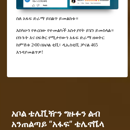
ስለ
አፋፍ ድራማ ይበልጥ ይመልከቱ
።
እስካሁን የቀረበው የተመልካች አስተያየት ይሄን ይመስላል።
በጉጉት እና በፍቅር የሚታየውን አፋፍ ድራማ ዘወትር
ከምሽቱ 2፡00 በአቦል ቲቪ፣ ዲኤስቲቪ ቻናል 465
እንዳያመልጥዎ!
አቦል ቴሌቪዥን ግዙፉን ልብ
አንጠልጣይ “አፋፍ” ቴሌኖቬላ