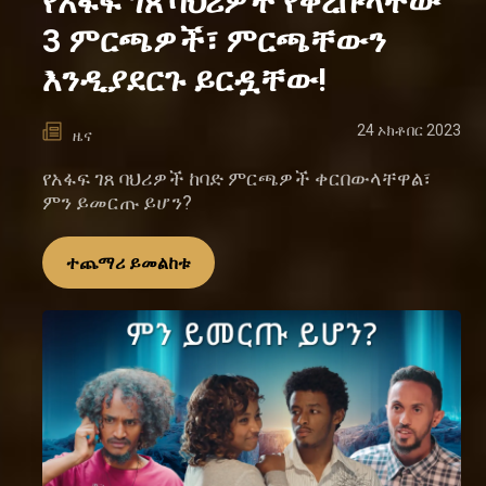
የአፋፍ ገጸ ባህሪዎች የቀረቡላቸው
3 ምርጫዎች፣ ምርጫቸውን
እንዲያደርጉ ይርዷቸው!
24 ኦክቶበር 2023
ዜና
የአፋፍ ገጸ ባህሪዎች ከባድ ምርጫዎች ቀርበውላቸዋል፣
ምን ይመርጡ ይሆን?
ተጨማሪ ይመልከቱ