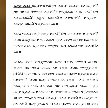
አዲስ አበባ፡
ከኢትዮጵያውያን ዕውቅ የፊልም ባለሙያዎች
ጋር በድንቅ ጥምረት ስራዎችን የሚሰራው አቦል ቴሌቪዥን
ለተመልካቾች እጅግ አስደሳችና ለደንበኞች የሚመጥኑ
አዳዲስ ይዘቶችን እያቀረበ ነው፡፡
አፋፍ ግዙፍ፣ በኢትዮጵያ የቴሌቪዥን ተከታታይ ድራማዎች
ታሪክ ለመጀመሪያ ጊዜ ራሱን የቻለ የቀረፃ መንደር በመገንባት
ፕሮዳክሽኑን እያከናወነ የሚገኝ ልብ አንጠልጣይ ቴሌኖቬላ
ነው፡፡
የአፋፍ ታሪክ የሚጀምረው ዙማ በተባለ የምናብ መንደር
ውስጥ ባለ ግዙፍ ተራራ ላይ ነው፡፡ ታሪኩ የሚጀምረው
በ1984 ዓ.ም የዙማ መንደርን የመቀየር ህልም በታጠቁ ሁለት
ጓደኛሞች ታሪክ ዙሪያ በማጠንጠን ነው፡፡ ሁለቱ ወጣቶቹ
ከእለታት በአንዱ ቀን ሰው ዝር በማይልበት ግዙፉ ተራራ
ዙሪያ ሲሯሯጡ ድንገት አንድ በጣም ውድ ማዕድን ይገናኛሉ፡፡
ይህም የማዕድን ግኝት በእነዚህ ሁለቱ ጓደኞችና በዙሪያቸው
ባሉ ሰዎች ዙሪያ ያለውን ድህነት፣ ህልም፣ ምስጢር፣ ክህደት፣