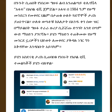
በጉጉት ሲጠበቅ የነበረው ግዙፍ ልብ አንጠልጣይ ቴሌኖቬላ
“አፋፍ” በአቦል ቲቪ ጀምሯል። አፋፍ
በ 1984 ዓ.ም የዙማ
መንደርን የመቀየር ህልም በታጠቁ ሁለት ጓደኛሞች ታሪክ
ያጠነጥናል፡፡ ሁለቱ ወጣቶቹ ከእለታት በአንዱ ቀን ሰው ዝር
በማይልበት ግዙፉ ተራራ ዙሪያ ሲሯሯጡ ድንገት አንድ በጣም
ውድ ማዕድን ያገናኛሉ፡፡ ይሄን ማዕድን ተጠቅመው የዙማ
መን
ር
ደ ኗሪዎችን ህይወት ለመቀየር ያቅዳሉ ነገር ግን
እቅዳቸው እንዳሰቡት አይሳካም።
ይሄን አስደናቂ ታሪክ ሲጠባበቁ የነበሩት የአቦል ቲቪ
ተመልካቾች ይሄን ብለዋል
፦