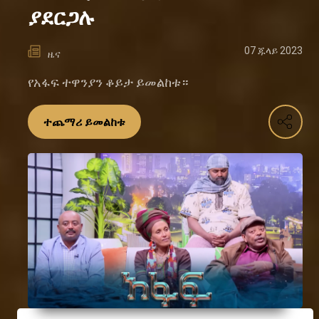
ያደርጋሉ
07 ጁላይ 2023
ዜና
የአፋፍ ተዋንያን ቆይታ ይመልከቱ።
ተጨማሪ ይመልከቱ