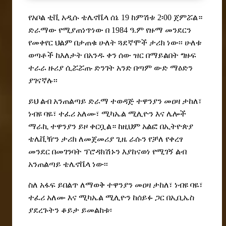
የአቦል ቲቪ አዲሱ ቴሌኖቬላ ሰኔ 19 ከምሽቱ 2፡00 ጀምሯል።
ድራማው የሚያጠነጥነው በ 1984 ዓ.ም የዙማ መንደርን
የመቀየር ህልም በታጠቁ ሁለት ጓደኛሞች ታሪክ ነው፡፡ ሁለቱ
ወጣቶች ከእለታት በአንዱ ቀን ሰው ዝር በማይልበት ግዙፍ
ተራራ ዙሪያ ሲሯሯጡ ድንገት አንድ በጣም ውድ ማዕድን
ያገናኛሉ፡፡
ይህ ልብ አንጠልጣይ ድራማ ተወዳጅ ተዋንያን መዐዛ ታከለ፣
ነብዩ ባዬ፣ ተፈሪ አለሙ፣ ሚካኤል ሚሊዮን እና ሌሎች
ማራኪ ተዋንያን ይዞ ቀርቧል። ከዚህም አልፎ በኢትዮጵያ
ቴሌቪዥን ታሪክ ለመጀመሪያ ጊ
ዜ
ራሱን
የቻለ
የቀረፃ
መንደር
በመገንባት
ፕሮዳክሽኑን
እያከናወነ
የሚገኝ
ልብ
አንጠልጣይ
ቴሌኖቬላ
ነው፡፡
ስለ
አፋፍ ይበልጥ ለማወቅ ተዋንያን
መዐዛ ታከለ፣ ነብዩ ባዬ፣
ተፈሪ አለሙ እና ሚካኤል ሚሊዮን ከሰይፉ ጋር በኢቢኤስ
ያደረጉትን ቆይታ ይመልከቱ፡