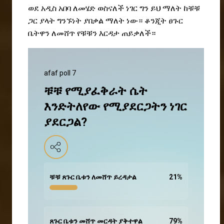
ወደ አዲስ አበባ ለመሄድ ወስናለች ነገር ግን ይህ ማለት ከቹቹ
ጋር ያላት ግንኙነት ያበቃል ማለት ነው። ቆንጂት ፀጉር
ቤትዋን ለመሸጥ የቹቹን እርዳታ ጠይቃለች።
afaf poll 7
ቹቹ የሚያፈቅራት ሴት
እንድትለየው የሚያደርጋትን ነገር
ያደርጋል?
ቹቹ ጸጉር ቤቱን ለመሸጥ ይረዳታል
21
%
ጸጉር ቤቱን መሸጥ መርዳት ያቅተዋል
79
%