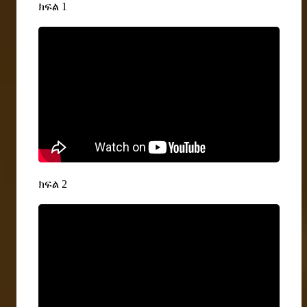
ክፍል 1
ክፍል 2