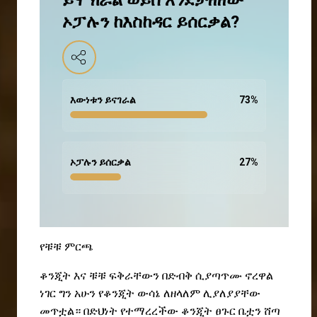
ይሞክራል ወይስ እንደታዘዘው
ኦፓሉን ከእስከዳር ይሰርቃል?
እውነቱን ይናገራል
73
%
ኦፓሉን ይሰርቃል
27
%
የቹቹ ምርጫ
ቆንጂት እና ቹቹ ፍቅራቸውን በድብቅ ሲያጣጥሙ ኖረዋል
ነገር ግን አሁን የቆንጂት ውሳኔ ለዘላለም ሊያለያያቸው
መጥቷል። በድህነት የተማረረችው ቆንጂት ፀጉር ቤቷን ሸጣ