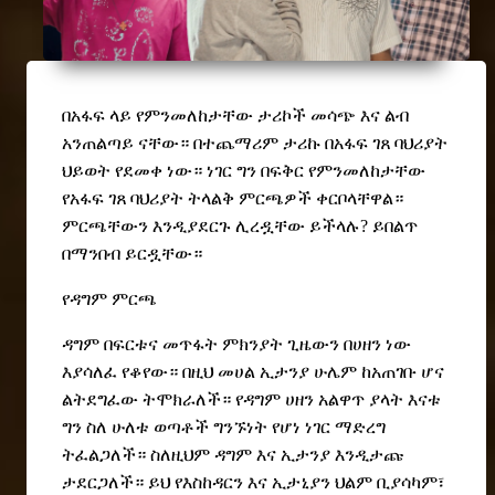
በአፋፍ ላይ የምንመለከታቸው ታሪኮች መሳጭ እና ልብ
አንጠልጣይ ናቸው። በተጨማሪም ታሪኩ በአፋፍ ገጸ ባህሪያት
ህይወት የደመቀ ነው። ነገር ግን በፍቅር የምንመለከታቸው
የአፋፍ ገጸ ባህሪያት ት
ላ
ልቅ ምርጫዎች ቀርቦላቸዋል።
ምርጫቸውን እንዲያደርጉ ሊረዷቸው ይችላሉ? ይበልጥ
በማንበብ ይርዷቸው።
የዳግም ምርጫ
ዳግም በፍርቱና መጥፋት ምክንያት ጊዜውን በሀዘን ነው
እያሳለፈ የቆየው። በዚህ መሀል ኢታንያ ሁሌም ከአጠገቡ ሆና
ልትደግፈው ትሞክራለች። የዳግም ሀዘን አልዋጥ ያላት እናቱ
ግን ስለ ሁለቱ ወጣቶች ግንኙነት የሆነ ነገር ማድረግ
ትፈልጋለች። ስለዚህም ዳግም እና ኢታንያ እንዲታጩ
ታደርጋለች። ይህ የእስከዳርን እና ኢታኒያን ህልም ቢያሳካም፣