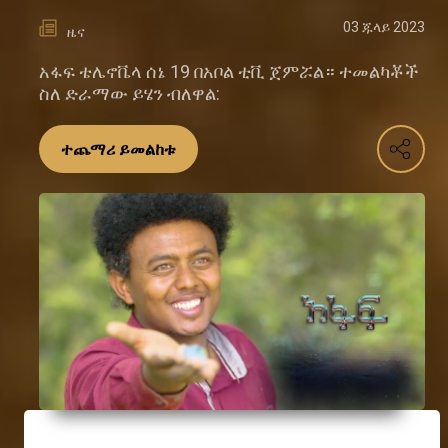
03 ጁላይ 2023
ዜና
አፋፍ ቴሌኖቬላ ሰኔ 19 በአቦል ቲቪ ጀምሯል። ተመልካቾች
ስለ ድራማው ይሄን ብለዋል:
ተጨማሪ ይመልከቱ