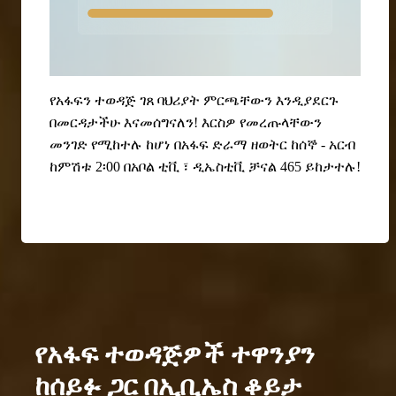
የአፋፍን ተወዳጅ ገጸ ባህሪያት ምርጫቸውን እንዲያደርጉ
በመርዳታችሁ እናመሰግናለን! እርስዎ የመረጡላቸውን
መንገድ የሚከተሉ ከሆነ በአፋፍ ድራማ ዘወትር ከሰኞ - አርብ
ከምሽቱ 2፡00 በአቦል ቲቪ ፣ ዲኤስቲቪ ቻናል 465 ይከታተሉ!
የአፋፍ ተወዳጅዎች ተዋንያን
ከሰይፉ ጋር በኢቢኤስ ቆይታ