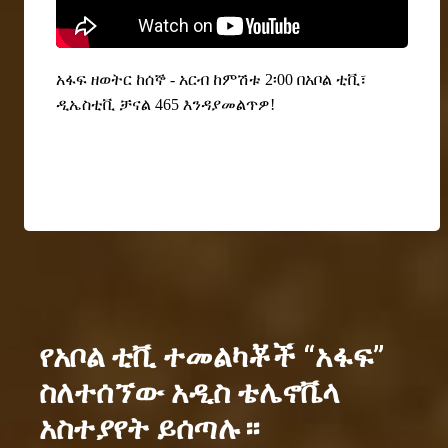
አፋፍ ዘወትር ከሰኞ - አርብ ከምሽቱ 2፡00 በአቦል ቲቪ፣
ዲኤስቲቪ ቻናል 465 እንዳያመልጥዎ!
የአቦል ቲቪ ተመልካቾች “አፋፍ”
ስለተሰኘው አዲስ ቴሌኖቬላ
አስተያየት ይሰጣሉ።