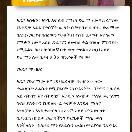
አደይ አስቂኝ፣ አጓጊ እና ልብ የሚነካ ድራማ ነው። ድራማው
የአንዲት አደይ የተሰኘች ወጣት ሴትን ጉዞ ሲሆን። ድራማው
ከአደይ ጋር የተሳሰረውን የሁለት ቤተሰብ ህይወት እና ጉዞን
የሚቃኝ
ነው። አደይ ድራማን ለመከታተል የበለጠ ምክንያት
የሚፈልጉ ከሆነ ትክክለኛ ቦታ መጥተዋል። እነዚህ አደይ
ድራማን ለመከታተል 3 ምክንያቶች ናቸው
፦
የአደይ ገጸ ባህሪ
አደይ የድራማው ዋና ገጸ ባህሪ ብቻ ሳትሆን መላው
ተመልካች እራሱን የሚያይባት ገጸ ባህሪ ነች። በችግር ጊዜ ላይ
እጅ ሳትሰጥ እና ሳትደክም እራሷን አነሳስታ ማለፍ መቻልዋን
ስናይ ያለፉትን የህይወት ፈተናዎች እንዴት ማለፍ
እንደቻልን እናስታውሳለን። እናም አደይ በጎ አድርጎት
ስታደርግ በደስታ የእራሳችንን ድርጊቶች ማስታወስ
እንችላለን። ስለዚህ ማን የእራሱን መልክ የሚያሳይ ገጸ ባህሪ