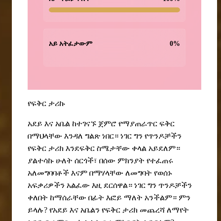
አይ አትፈታውም
0
%
የፍቅር ታሪኩ
አደይ እና አቤል ከተገናኙ ጀምሮ የማያጠራጥር ፍቅር
በማህላቸው እንዳለ ግልጽ ነበር። ነገር
ግ
ን የጥንዶቻችን
የፍቅር ታሪክ እንደፍቅር ስሜታቸው ቀላል አይደለም።
ያልተሳኩ ሁለት ሰርጎች፣ በሰው ምክንያት የተፈጠሩ
አለመግባባቶች እናም በማ
ሃ
ላቸው ለመግባት የወሰኑ
አፍቃሪዎችን አልፈው እዚ ደርሰዋል። ነገር ግን ጥንዶቻችን
ቀለበት ከማሰራቸው በፊት እፎይ ማለት አንችልም። ምን
ይላሉ? የአደይ እና አቤልን የፍቅር ታሪክ መጨረሻ ለማየት