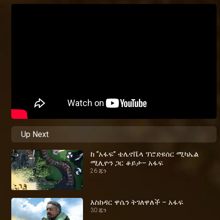
Up Next
ከ “አፋፍ” ቴሌኖቬላ ፕሮድዩሰር ሚካኤል
ሚሊዮን ጋር ቆይታ– አፋፍ
26 ጁን
እስከዳር ዋሴን ትገለዋለች – አፋፍ
30 ጁን