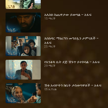
አሌክስ ከጨዋታው ይወጣል – አፋፍ
15 ማርች
እስከዳር ማዕረግን መግደሏን ታምናለች –
አፋፍ
25 ማርች
የእንቆጳ ቤት ደጅ ሽጉጥ ይተኮሳል – አፋፍ
29 ማርች
ሽቱ አብዮትን ከቤት ታስወጣዋለች – አፋፍ
05 ኤፕሪል