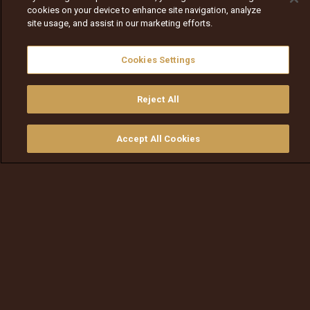
cookies on your device to enhance site navigation, analyze
site usage, and assist in our marketing efforts.
Cookies Settings
Reject All
Accept All Cookies
ይመልከቱ
ግዙ
የቲቪ መመሪያ
ፈልጉ
ማውጫ
ኤዱ እና ሙልዬ ይወራረዳሉ –