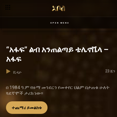
OPEN MENU
“አፋፍ” ልብ አንጠልጣይ ቴሌኖቬላ –
አፋፍ
23 ጁን
ቪዲዮ
በ 1984 ዓ.ም የዙማ መንደርን የመቀየር ህልም በታጠቁ ሁለት
ጓደኛሞች ታሪክ ነው፡፡
ተጨማሪ ይመልከቱ