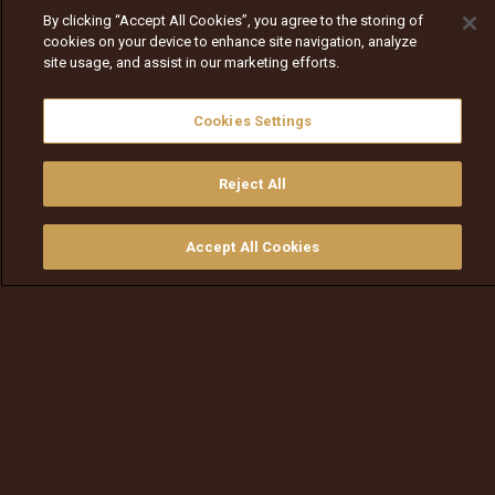
By clicking “Accept All Cookies”, you agree to the storing of
cookies on your device to enhance site navigation, analyze
site usage, and assist in our marketing efforts.
Cookies Settings
Reject All
Accept All Cookies
ይመልከቱ
ግዙ
የቲቪ መመሪያ
ፈልጉ
ማውጫ