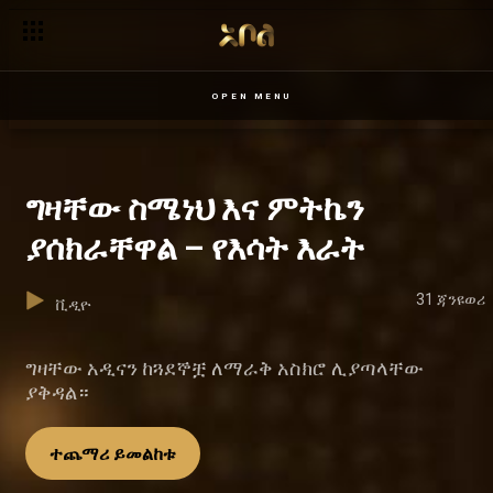
OPEN MENU
ግዛቸው ስሜነህ እና ምትኬን
ያሰክራቸዋል – የእሳት እራት
31 ጃንዩወሪ
ቪዲዮ
ግዛቸው አዲናን ከጓደኞቿ ለማራቅ አስክሮ ሊያጣላቸው
ያቅዳል።
ተጨማሪ ይመልከቱ