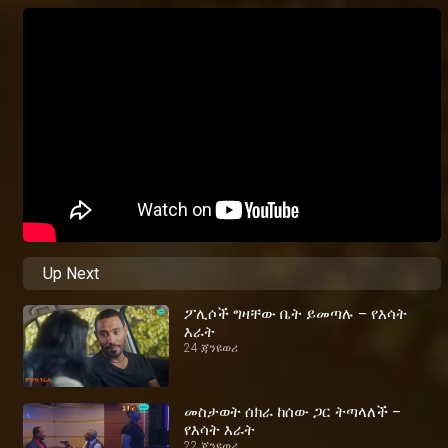
Up Next
ፖሊሶች ግዛቸው ቤት ይመጣሉ – የእሳት
እራት
24 ጃንዩወሪ
መስታወት ሰክራ ከሰው ጋር ትጣላለች –
የእሳት እራት
22 ጃንዩወሪ