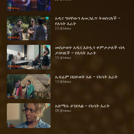
አዲና ግዛቸውን ለመጋፈጥ ትወስናለች –
የእሳት እራት
20 ጃንዩወሪ
መስታወት አዲና እድሏን ቀምታታለች ብላ
ታስባለች – የእሳት እራት
15 ጃንዩወሪ
ኤፍሬም በህይወት አለ – የእሳት እራት
10 ጃንዩወሪ
አድማሱ ይገደላል – የእሳት እራት
09 ጃንዩወሪ