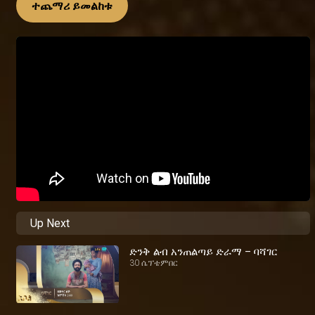
ተጨማሪ ይመልከቱ
Up Next
ድንቅ ልብ አንጠልጣይ ድራማ – ባሻገር
30 ሴፕቴምበር