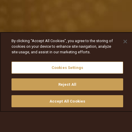
By clicking “Accept All Cookies”, you agree to the storing of
cookies on your device to enhance site navigation, analyze
site usage, and assist in our marketing efforts.
Cookies Settings
Reject All
Accept All Cookies
ይመልከቱ
ግዙ
የቲቪ መመሪያ
ፈልጉ
ማውጫ