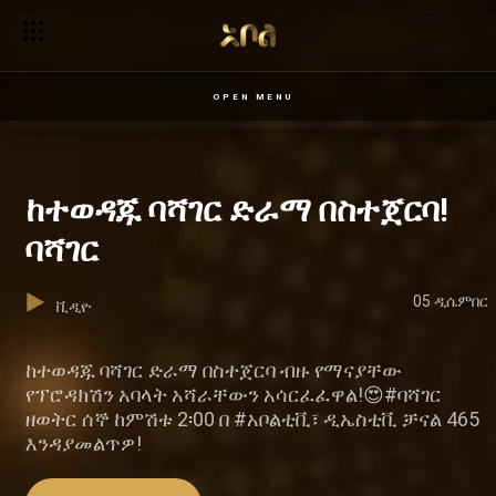
OPEN MENU
ከተወዳጁ ባሻገር ድራማ በስተጀርባ!
ባሻገር
05 ዲሴምበር
ቪዲዮ
ከተወዳጁ ባሻገር ድራማ በስተጀርባ ብዙ የማናያቸው
የፕሮዳክሽን አባላት አሻራቸውን አሳርፈፈዋል!😍#ባሻገር
ዘወትር ሰኞ ከምሽቱ 2፡00 በ #አቦልቲቪ፣ ዲኤስቲቪ ቻናል 465
እንዳያመልጥዎ!