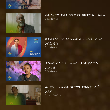
አቶ ግርማ ትልቅ ክስ ይቀርብባቸዋል – አደይ
26 ኦክቶበር
በጥቅምት ወር አቦል ዱካ ላይ ሁሉም ትኩስ –
አቦል ዱካ
17 ኦክቶበር
ጥንዶቹ ስለውድድሩ አስተያየት ይሰጣሉ –
አጋሮቹ
13 ኦክቶበር
መርማር ቹቹ አቶ ግርማን ታስራቸዋለች –
አደይ
28 ሴፕቴምበር