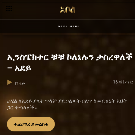
OPEN MENU
ኢንስፔክተር ቹቹ ኮለኔሉን ታስረዋለች
– አደይ
16 ኖቬምበር
ቪዲዮ
ራሄል ለአደይ ያላት ጥላቻ ያድጋል። ትብለጥ ከመድሀኒት እህት
ጋር ትጣላለች።
ተጨማሪ ይመልከቱ