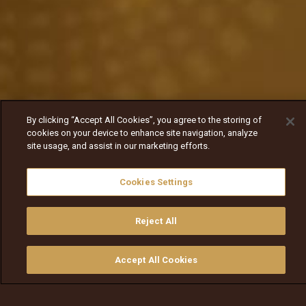
By clicking “Accept All Cookies”, you agree to the storing of
cookies on your device to enhance site navigation, analyze
site usage, and assist in our marketing efforts.
Cookies Settings
Reject All
Accept All Cookies
ይመልከቱ
ግዙ
የቲቪ መመሪያ
ፈልጉ
ማውጫ