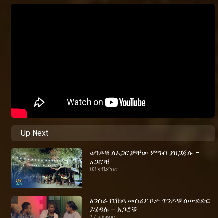
Up Next
ወንዶቹ ለአጋሮቻቸው ምግብ ያዘጋጃሉ –
አጋሮቹ
03 ኖቬምበር
እንስራ የሸክላ መስሪያ ቦታ ጥንዶቹ ለውድድር
ይሄዳሉ – አጋሮቹ
27 ኦክቶበር