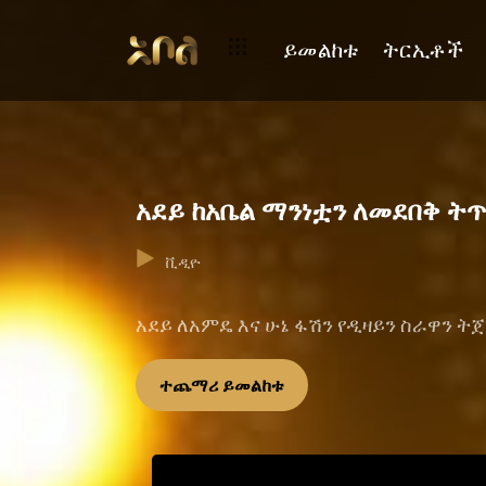
ይመልከቱ
ትርኢቶች
አደይ ከአቤል ማንነቷን ለመደበቅ ትጥ
ቪዲዮ
አደይ ለአምዴ እና ሁኔ ፋሽን የዲዛይን ስራዋን 
ተጨማሪ ይመልከቱ