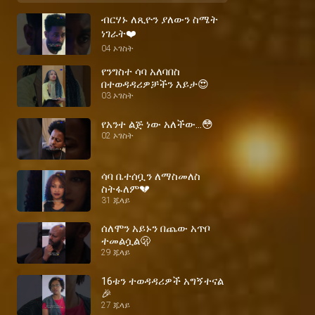
ብርሃኑ ለጺዮን ያለውን ስሜት
ነገራት❤️
04 ኦገስት
የንግስተ ሳባ አለባበስ
በተወዳዳሪዎቻችን እይታ😍
03 ኦገስት
የአንተ ልጅ ነው አለችው...😳
02 ኦገስት
ሳባ ቤተሰቧን ለማስመለስ
ስትፋለም💔
31 ጁላይ
ሰለሞን አይኑን በጨው አጥቦ
ተመልሷል🫢
29 ጁላይ
16ቱን ተወዳዳሪዎች አግኝተናል
🎉
27 ጁላይ