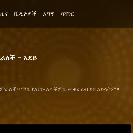
ዜና
ቪዲዮዎች
አግኝ
ባሻገር
ራለች – አደይ
ትጀምራለች። ማኪ የእያሱ እና ቾምቤ መቀራረብ ደስ አይላትም።