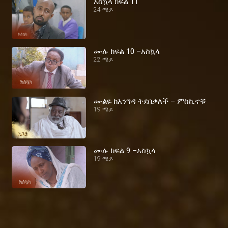
አስኳላ ክፍል 11
24 ሜይ
ሙሉ ክፍል 10 –አስኳላ
22 ሜይ
ሙልዬ ከእንግዳ ትደበቃለች – ምስኪኖቹ
19 ሜይ
ሙሉ ክፍል 9 –አስኳላ
19 ሜይ