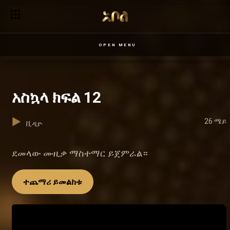
OPEN MENU
አስኳላ ክፍል 12
26 ሜይ
ቪዲዮ
ደመላው ሙዚቃ ማስተማር ይጀምራል።
ተጨማሪ ይመልከቱ