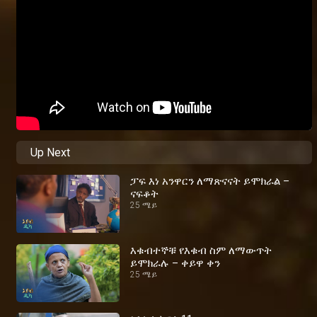
Up Next
ፓፍ እነ አንዋርን ለማጽናናት ይሞክራል –
ናፍቆት
25 ሜይ
እቁብተኞቹ የእቁብ ስም ለማውጥት
ይሞክራሉ – ቀይዋ ቀን
25 ሜይ