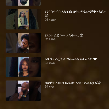
የንግስተ ሳባ አለባበስ በተወዳዳሪዎቻችን እይታ
😍
03 ኦገስት
የአንተ ልጅ ነው አለችው...😳
02 ኦገስት
ሳባ ቤተሰቧን ለማስመለስ ስትፋለም💔
31 ጁላይ
ሰለሞን አይኑን በጨው አጥቦ ተመልሷል🫢
29 ጁላይ