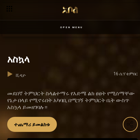
OPEN MENU
አስኳላ
16 ሴፕቴምበር
ቪዲዮ
መደበኛ ትምህርት ስላልተማሩ የእድሜ ልክ ፀፀት የሚሰማቸው
የኔታ በላይ የሚኖሩበት አካባቢ በሚገኝ ትምህርት ቤት ውስጥ
አስኳላ ይመዘገባሉ።
ተጨማሪ ይመልከቱ