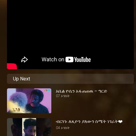
Up Next
አቤል ዮሴን አፋጠጠዉ – ግርድ
07 ኦገስት
ብርሃኑ ለጺዮን ያለውን ስሜት ነገራት❤️
04 ኦገስት