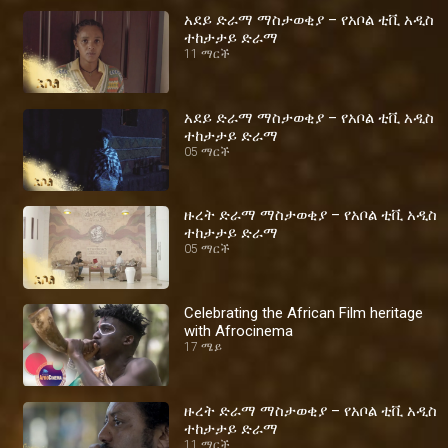
አደይ ድራማ ማስታወቂያ – የአቦል ቲቪ አዲስ
ተከታታይ ድራማ
11 ማርች
አደይ ድራማ ማስታወቂያ – የአቦል ቲቪ አዲስ
ተከታታይ ድራማ
05 ማርች
ዙረት ድራማ ማስታወቂያ – የአቦል ቲቪ አዲስ
ተከታታይ ድራማ
05 ማርች
Celebrating the African Film heritage
with Afrocinema
17 ሜይ
ዙረት ድራማ ማስታወቂያ – የአቦል ቲቪ አዲስ
ተከታታይ ድራማ
11 ማርች