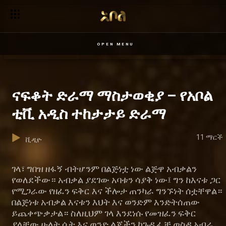
OPEN MENU
ናፍቆት ድራማ ማስታወቂያ – የአቦል
ቲቪ አዲስ ተከታታይ ድራማ
11 ማርች
ቪዲዮ
ገላ፣ ግበዝ ዘፋኝ ብትሆንም በልጅነቷ ነው ልጅዋ አብቃልን
የወለደችው። አብቃል ያደገው አባቱን ሳያቅ ነው፤ ግን ከእናቱ ጋር
የሚጋራው የዘፈን ፍቅር እና ችሎታ ጠንካራ ግንኙነት ሰቷቸዋል።
በልጅነቱ አብቃል እናቱን እህት እና ወንድም እንድትሰጠው
ይጨቀጭቃታል። ስለዚህም ገላ እንደነሱ የመዝፈን ፍቅር
ያላቸው ሁለት ሴት እና ወንድ ልጆችን ከጉዲፈቻ ወስዳ አብራ