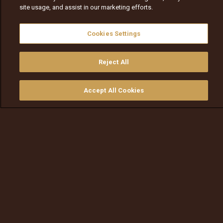
site usage, and assist in our marketing efforts.
Cookies Settings
Reject All
Accept All Cookies
ይመልከቱ
ግዙ
የቲቪ መመሪያ
ፈልጉ
ማውጫ
አደይ ድራማ ማስታወቂያ – የአቦል