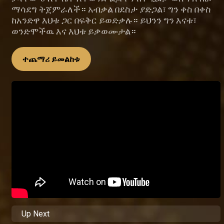
ማሳደግ ትጀምራለች። አብቃል በደስታ ያድጋል፣ ግን ቀስ በቀስ
ከአንድዋ እህቱ ጋር በፍቅር ይወድቃሉ። ይህንን ግን እናቱ፣
ወንድሞችዉ እና እህቱ ይቃወሙታል።
ተጨማሪ ይመልከቱ
Up Next