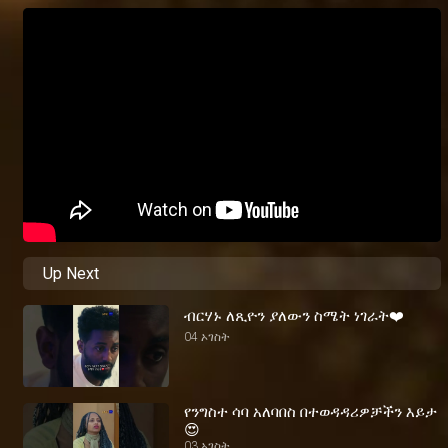
Up Next
ብርሃኑ ለጺዮን ያለውን ስሜት ነገራት❤️
04 ኦገስት
የንግስተ ሳባ አለባበስ በተወዳዳሪዎቻችን እይታ
😍
03 ኦገስት