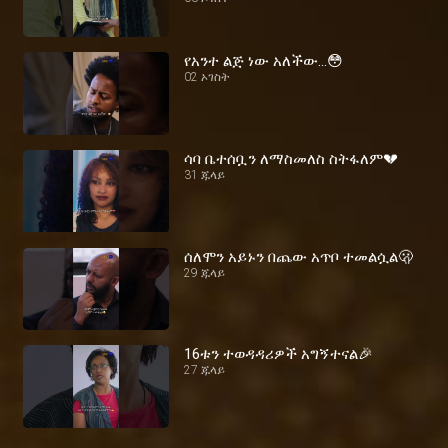
የአንተ ልጅ ነው አለችው...😳
02 ኦገስት
ሳባ ቤተሰቧን ለማስመለስ ስትፋለም💔
31 ጁላይ
ሰለሞን አይኑን በጨው አጥቦ ተመልሷል🫢
29 ጁላይ
16ቱን ተወዳዳሪዎች አግኝተናል🎉
27 ጁላይ