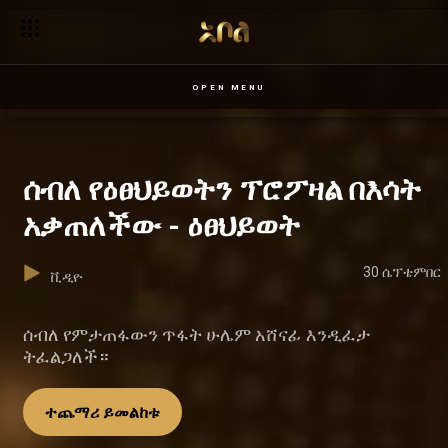
OPEN MENU
ሰብለ የዕፀህይወትን ፕሮፖዛል በእሳት
አቃጠለችው - ዕፀህይወት
30 ሴፕቴምበር
ቪዲዮ
ሰብለ የምታጠፋውን ጥፋት ሁሌም አሸናፊ እንዲፈታ
ትፈልጋለች።
ተጨማሪ ይመልከቱ