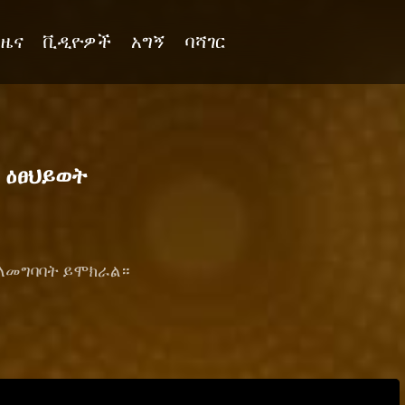
ዜና
ቪዲዮዎች
አግኝ
ባሻገር
 ዕፀህይወት
 ለመግባባት ይሞክራል።