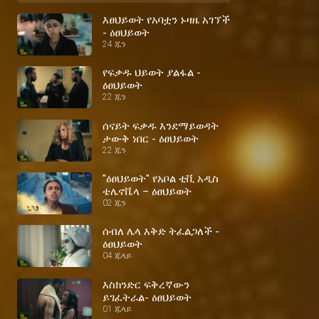
እፀህይወት የአባቷን ኑዛዜ አገኘች
- ዕፀህይወት
24 ጁን
የፍቃዱ ህይወት ያልፋል -
ዕፀህይወት
22 ጁን
ሰናይት ፍቃዱ እንደማይወዳት
ታውቅ ነበር - ዕፀህይወት
22 ጁን
"ዕፀህይወት" የአቦል ቲቪ አዲስ
ቴሌኖቬላ – ዕፀህይወት
02 ጁን
ሰብለ ሌላ እቅድ ትፈልጋለች -
ዕፀህይወት
04 ጁላይ
እስክንድር ፍቅረኛውን
ይገፈትራል- ዕፀህይወት
01 ጁላይ