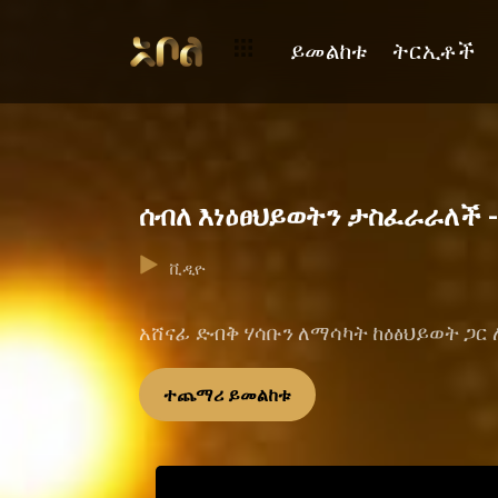
ይመልከቱ
ትርኢቶች
ሰብለ እነዕፀህይወትን ታስፈራራለች -
ቪዲዮ
አሸናፊ ድብቅ ሃሳቡን ለማሳካት ከዕፅህይወት ጋር
ተጨማሪ ይመልከቱ