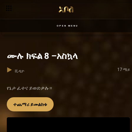
OPEN MENU
ሙሉ ክፍል 8 –አስኳላ
17 ሜይ
ቪዲዮ
የኔታ ፈተና ይወድቃሉ።
ተጨማሪ ይመልከቱ