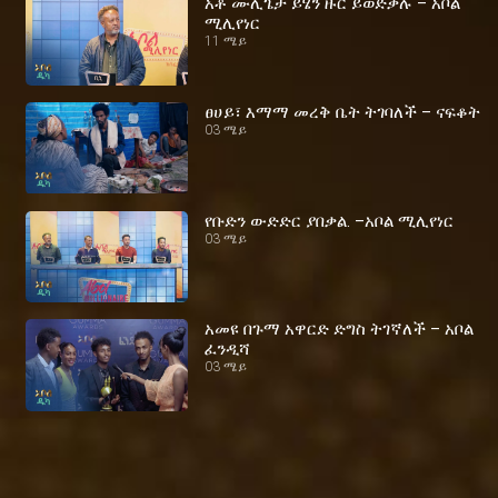
አቶ ሙሊጌታ ይሄን ዙር ይወድቃሉ – አቦል
ሚሊየነር
11 ሜይ
ፀሀይ፣ እማማ መረቅ ቤት ትገባለች – ናፍቆት
03 ሜይ
የቡድን ውድድር ያበቃል. –አቦል ሚሊየነር
03 ሜይ
አመዩ በጉማ አዋርድ ድግስ ትገኛለች – አቦል
ፈንዲሻ
03 ሜይ