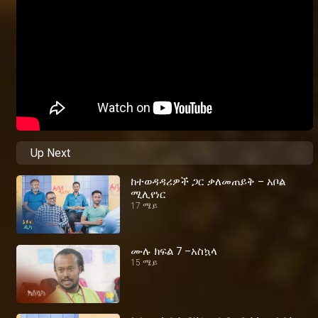
Up Next
ከተወዳዳሪዎች ጋር ቃለመጠይቅ – አቦል
ሚሊየነር
17 ሜይ
ሙሉ ክፍል 7 –አስኳላ
15 ሜይ