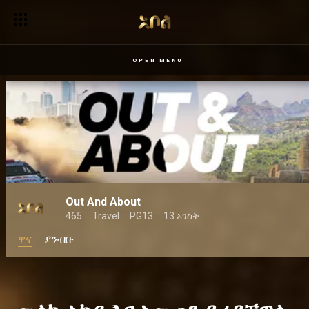
ምንተስኖት መጠጥ ቤት ውስጥ ይደባደባል – ሰው መሳይ
OPEN MENU
Out And About
465
Travel
PG13
13 ኦገስት
ዋና
ያንብቡ