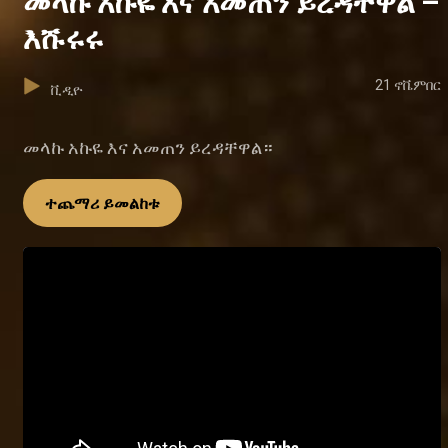
መላኩ አኩዬ እና አመጠን ይረዳቸዋል –
እሹሩሩ
21 ኖቬምበር
ቪዲዮ
መላኩ አኩዬ እና አመጠን ይረዳቸዋል።
ተጨማሪ ይመልከቱ