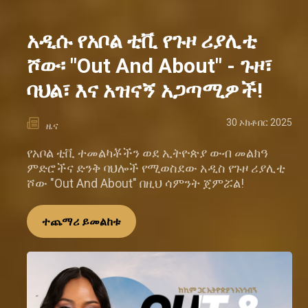
አዲሱ የአቦል ቲቪ የጉዞ ሪያሊቲ
ሾው፡ "Out And About" - ጉዞ፣
ባህል፣ እና አዝናኝ አጋጣሚዎች!
30 ኦክቶበር 2025
ዜና
የአቦል ቲቪ ተመልካቾችን ወደ ኢትዮጵያ ውብ መልክዓ
ምድሮችና ድንቅ ባህሎች የሚወስደው አዲስ የጉዞ ሪያሊቲ
ሾው "Out And About" በዚህ ሳምንት ጀምሯል!
ተጨማሪ ይመልከቱ