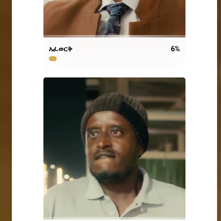
አፈወርቅ
6
%