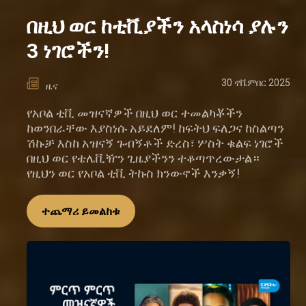
በዚህ ወር ከቲቪያችን አላስነሳ ያሉን
3 ነገሮችን!
30 ኖቬምበር 2025
ዜና
የአቦል ቲቪ መዝናኛዎች በዚህ ወር ተመልካቾችን
ከወንበራቸው እያስነሱ አይደለም! ከፍትህ ፍለጋና ከስልጣን
ሽኩቻ እስከ አዝናኝ ጉብኝቶች ድረስ፣ ሦስት ቁልፍ ነገሮች
በዚህ ወር የቴሌቪዥን ጊዜያችንን ተቆጣጥረውታል።
የዚህን ወር የአቦል ቲቪ ትኩስ ክንውኖች እንቃኝ!
ተጨማሪ ይመልከቱ