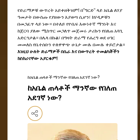
የድራማዎቹ ውጥረት አይቀዘቅዝም! በ"ግርድ" ላይ አቤል ለሃያ 
ዓመታት በውስጡ የያዘውን እያወጣ ሲሆን፣ ከሃዲዎቹን 
በመጋፈጥ ላይ ነው። በተለይ የዮሴፍ እውነተኛ ማንነት እና 
ከጀርባ ያለው ሚስጥር መጋለጥ መጀመሩ ታሪኩን የበለጠ አጓጊ 
አድርጎታል። በሌላ በኩል፣ በግዛት ድራማ የሐረግ ወደ ሀገር 
መመለስ የቤተሰቡን ተለዋዋጭ ሁኔታ ሙሉ በሙሉ ቀይሮታል። 
እነዚህ ሁለት ድራማዎች በሴራ እና በውጥረት ተመልካቾችን 
ከስክሪናቸው አያርቁም!
ከአቤል ጠላቶች ማንኛው የበለጠ አደገኛ ነው?
ከአቤል ጠላቶች ማንኛው የበለጠ
አደገኛ ነው?