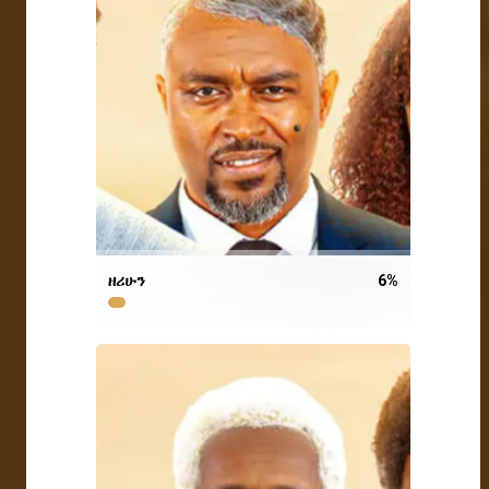
ዘሪሁን
6
%