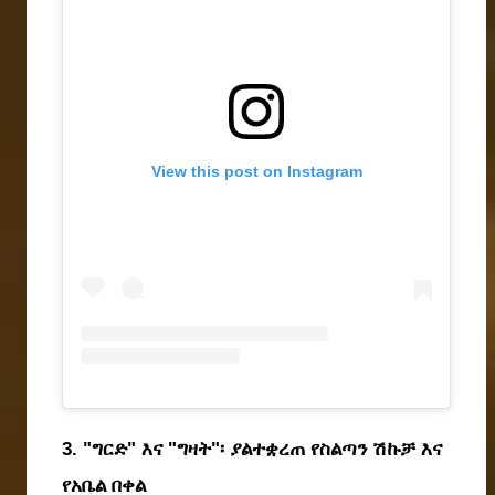
View this post on Instagram
3. "ግርድ" እና "ግዛት"፡ ያልተቋረጠ የስልጣን ሽኩቻ እና 
የአቤል በቀል