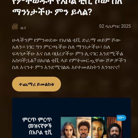
የምትወዱት የአቦል ቲቪ ሾው ስለ
ማንነታችሁ ምን ይላል?
02 ዲሴምበር 2025
ዜና
ሁላችንም የምንወደው የአቦል ቲቪ ድራማ ወይም ሾው
አለን። ነገር ግን ምርጫችሁ ስለ ማንነታችሁ፣ ስለ
ፍላጎታችሁ እና ስለ ባህሪያችሁ ምን ሊናገር እንደሚችል
አስባችኋል? በአቦል ቲቪ ላይ የምትመርጧቸው ሾዎቻችን
ስለ እናንተ ምን እንደሚገልጹ እየተመለከትን እንዝናና!
ተጨማሪ ይመልከቱ