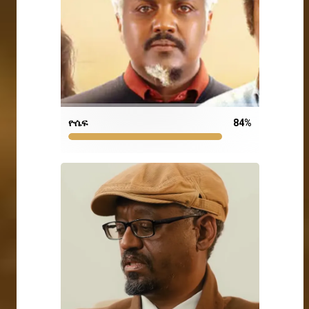
ዮሴፍ
84
%