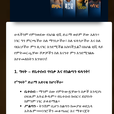
ሁላችንም የምንወደው የአቦል ቲቪ ድራማ ወይም ሾው አለን። 
ነገር ግን ምርጫችሁ ስለ ማንነታችሁ፣ ስለ ፍላጎታችሁ እና ስለ 
ባህሪያችሁ ምን ሊናገር እንደሚችል አስባችኋል? በአቦል ቲቪ ላይ 
የምትመርጧቸው ሾዎቻችን ስለ እናንተ ምን እንደሚገልጹ 
እየተመለከትን እንዝናና!
1. ግዛት – የቤተሰብ ጥበቃ እና የስልጣን ፍላጎት!
የ"ግዛት" ድራማ አድናቂ ከሆናችሁ፡
ቤተሰብ - 
ማንም ሰው የምትውዷቸውን ሰዎች እንዲነካ 
በፍጹም አትፈቅዱም። የቤተሰብ ክብርና ደህንነት 
ከምንም ነገር ይቀድማል።
ሥልጣን - 
ትንሽም ቢሆን ስልጣን ከመያዝ ወደኋላ 
አትሉም።👀ነገሮችን መቆጣጠር እና ማቀናጀት 