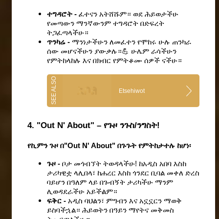
ተግዳሮት - 
ፈተናን አትሸሹም። ወደ ሕይወታችሁ 
የመጣውን ማንኛውንም ተግዳሮት በድፍረት 
ትጋፈጣላችሁ።
ጥንካሬ - 
ማንነታችሁን ለመፈተን የሞከሩ ሁሉ ጠንካራ 
ሰው መሆናችሁን ያውቃሉ።💪 ሁሌም ራሳችሁን 
የምትከላከሉ እና በክብር የምትቆሙ ሰዎች ናችሁ።
Etsehiwot
4. "Out N' About" – የጉዞ ንጉስ/ንግስት!
የኪምን ጉዞ በ"Out N' About" በጉጉት የምትከታተሉ ከሆነ፡
ጉዞ - 
ቦታ መጎብኘት ትወዳላችሁ! ከአዲስ አበባ እስከ 
ታሪካዊቷ ላሊበላ፣ ከሐረር እስከ ጎንደር ቢባል መቀለ ድረስ 
ባይሆን በዓለም ላይ በጉብኝት ታሪካችሁ ማንም 
ሊወዳደራችሁ አይችልም።
ፍቅር - 
አዲስ ባህልን፣ ምግብን እና አኗኗርን ማወቅ 
ይስባችኋል። ሕይወትን በዓይን ማየትና መቅመስ 