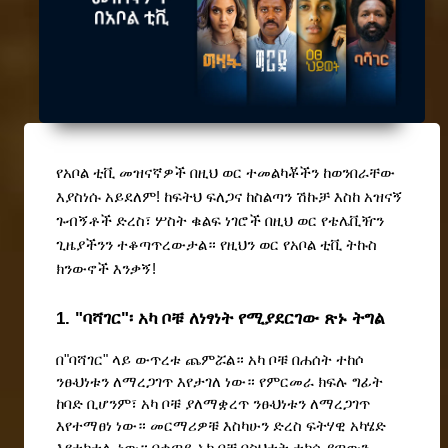
የአቦል ቲቪ መዝናኛዎች በዚህ ወር ተመልካቾችን ከወንበራቸው 
እያስነሱ አይደለም! ከፍትህ ፍለጋና ከስልጣን ሽኩቻ እስከ አዝናኝ 
ጉብኝቶች ድረስ፣ ሦስት ቁልፍ ነገሮች በዚህ ወር የቴሌቪዥን 
ጊዜያችንን ተቆጣጥረውታል። የዚህን ወር የአቦል ቲቪ ትኩስ 
ክንውኖች እንቃኝ!
1. "ባሻገር"፡ አካ ቦቹ ለነፃነት የሚያደርገው ጽኑ ትግል
በ"ባሻገር" ላይ ውጥረቱ ጨምሯል። አካ ቦቹ በሐሰት ተከሶ 
ንፁህነቱን ለማረጋገጥ እየታገለ ነው። የምርመራ ክፍሉ ግፊት 
ከባድ ቢሆንም፣ አካ ቦቹ ያለማቋረጥ ንፁህነቱን ለማረጋገጥ 
እየተማፀነ ነው። መርማሪዎቹ እስካሁን ድረስ ፍትሃዊ አካሄድ 
እየተከተሉ ነው። በቀጣይ አካ ቦቹ በስህተት ተከሶ ያጣውን 