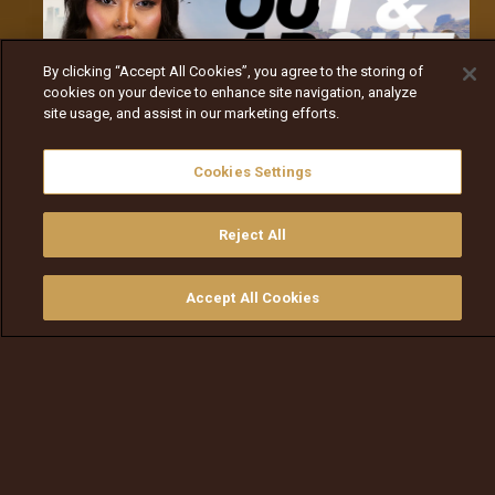
By clicking “Accept All Cookies”, you agree to the storing of
cookies on your device to enhance site navigation, analyze
site usage, and assist in our marketing efforts.
Cookies Settings
የአቦል ቲቪ ተመልካቾችን ወደ ኢትዮጵያ ውብ መልክዓ ምድሮችና 
ድንቅ ባህሎች የሚወስደው አዲስ የጉዞ ሪያሊቲ ሾው 
"Out 
Reject All
And About"
 በዚህ ሳምንት ጀምሯል። ይህ ፕሮግራም  
የሀገሪቱን 
ታሪክ
፣ 
አኗኗር ዘይቤ
፣ 
መዝናኛዎች እና እና የጉዞ 
Accept All Cookies
ይመልከቱ
ግዙ
የቲቪ መመሪያ
ፈልጉ
ማውጫ
ገጠመኞችን
 በአዲስ መነጽር ያሳያል።
 በ "Out And About" ምን ይጠብቀናል?
Out And About ምዕራፍ አንድ ተመልካቾችን ከታላላቅ 
ታሪካዊ 
ስፍራዎች
 እስከ 
አዳዲስ መዝናኛአዎች ድረስ 
አብሮ
ይወስዳል።
የሾዉ አቅራቢ 
ኪም
 በጉዞዋ፡