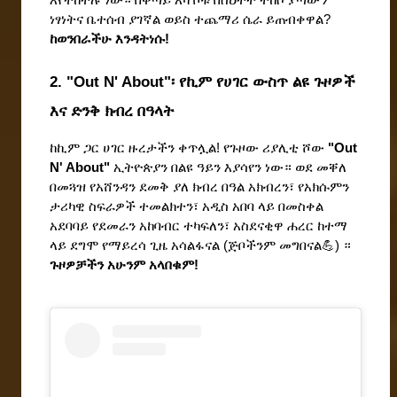
ነፃነትና ቤተሰብ ያገኛል ወይስ ተጨማሪ ሴራ ይጠብቀዋል? 
ከወንበራችሁ እንዳትነሱ!
2. "Out N' About"፡ የኪም የሀገር ውስጥ ልዩ ጉዞዎች 
እና ድንቅ ክብረ በዓላት
ከኪም ጋር ሀገር ዙረታችን ቀጥሏል! የጉዞው ሪያሊቲ ሾው 
"Out 
N' About"
 ኢትዮጵያን በልዩ ዓይን እያሳየን ነው። ወደ መቐለ 
በመጓዝ የአሸንዳን ደመቅ ያለ ክብረ በዓል አክብረን፣ የአክሱምን 
ታሪካዊ ስፍራዎች ተመልክተን፣ አዲስ አበባ ላይ በመስቀል 
አደባባይ የደመራን አከባብር ተካፍለን፣ አስደናቂዋ ሐረር ከተማ 
ላይ ደግሞ የማይረሳ ጊዜ አሳልፋናል (ጅቦችንም መግበናል💪) ። 
ጉዞዎቻችን አሁንም አላበቁም!