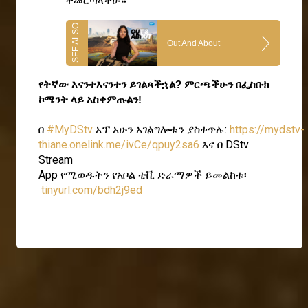
ትመርጣላችሁ።
Out And About
የትኛው እናንተእናንተን ይገልጻችኋል? ምርጫችሁን በፌስቡክ 
ኮሜንት ላይ አስቀምጡልን!
በ
#MyDStv
አፕ አሁን አገልግሎቱን ያስቀጥሉ:
https://mydstv-
thiane.onelink.me/ivCe/qpuy2sa6
እና በ DStv
Stream
App የሚወዱትን የአቦል ቲቪ ድራማዎች ይመልከቱ፡
tinyurl.com/bdh2j9ed