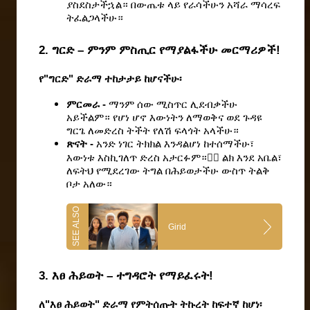
ያስደስታችኋል። በውጤቱ ላይ የራሳችሁን አሻራ ማሳረፍ 
ትፈልጋላችሁ።
2. ግርድ – ምንም ምስጢር የማያልፋችሁ መርማሪዎች!
የ"ግርድ" ድራማ ተከታታይ ከሆናችሁ፡
ምርመራ - 
ማንም ሰው ሚስጥር ሊደብቃችሁ 
አይችልም። የሆነ ሆኖ እውነትን ለማወቅና ወደ ጉዳዩ 
ግርጌ ለመድረስ ትችት የለሽ ፍላጎት አላችሁ።
ጽናት - 
አንድ ነገር ትክክል እንዳልሆነ ከተሰማችሁ፣ 
እውነቱ እስኪገለጥ ድረስ አታርፉም።🕵🏽 ልክ እንደ አቤል፣ 
ለፍትህ የሚደረገው ትግል በሕይወታችሁ ውስጥ ትልቅ 
ቦታ አለው።
Girid
3. እፀ ሕይወት – ተግዳሮት የማይፈሩት!
ለ"እፀ ሕይወት" ድራማ የምትሰጡት ትኩረት ከፍተኛ ከሆነ፡