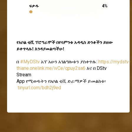
ፍቃዱ
4
%
የአቦል ቲቪ ፕሮግራሞች በየሳምንቱ አዳዲስ ድንቆችን ይዘው 
ይቀጥላሉ! እንዳያመልጣችሁ!
በ
#MyDStv
አፕ አሁን አገልግሎቱን ያስቀጥሉ:
https://mydstv-
thiane.onelink.me/ivCe/qpuy2sa6
እና በ DStv
Stream
App የሚወዱትን የአቦል ቲቪ ድራማዎች ይመልከቱ፡
tinyurl.com/bdh2j9ed