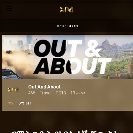
OPEN MENU
Out And About
465
Travel
PG13
13 ኦገስት
ዋና
ያንብቡ