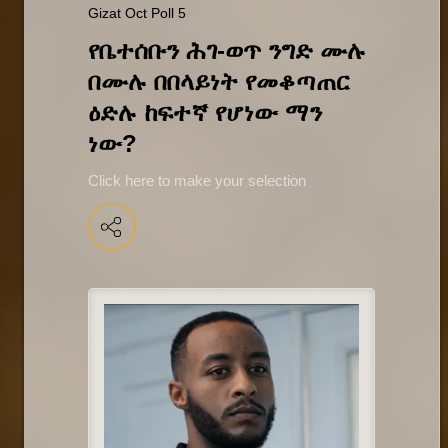
Gizat Oct Poll 5
የቤተሰቡን ሕገ-ወጥ ንግድ ሙሉ 
በሙሉ በበላይነት የመቆጣጠር 
ዕድሉ ከፍተኛ የሆነው ማን 
ነው?
Click here to make your selection