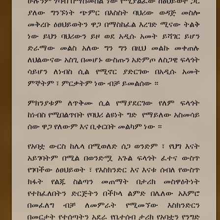
ሁሉንም ሃሳብ በማስመሰል ነው የሚያልፈው ከፅህይወት ጋር
ያለው ግንኙነት ጭምር በእስስት ባህሪው ወዳጅ መስሎ
መቅረቡ ዕፀህይወትን ዋጋ በማስከፈል እረገድ ሚናው ትልቅ
ነው ይህን ባህሪውን ይዞ ወደ አዲሱ አመት ይሻገር ይሆን
ድራማው መልስ አለው ግን ግን በዚህ መልኩ መቀጠሉ
ለህልውናው አስጊ በመሆኑ ውስጡን አድምጦ ለስጋዊ ፍላጎት
ሳይሆን ለነብስ ሲል የሚኖር ያድርገው በአዲሱ አመት
ምኞትም ፣ ምርቃትም ነው ብቻ ይመልሰው ።
ምክንያቱም ለጥቅሙ ሲል የማያደርገው የለም ፍላጎት
ከነብስ የሚበልጥበት የባህሪ ልዩነት ግድ የማይለው አስመሳይ
ሰው ዋጋ የለውም እና ቢቀርበት መልካም ነው ።
የአባቷ ውርስ ከሌላ በሚወለድ ሰጋ ወንድም ፣ የህግ እናት
አይገባትም በሚል በወንድሟ አጉል ፍላጎት ፈተና ውስጥ
የገባችው ዕፀህይወት ፣ የእስክንድር እና እናቱ ሰብለ የውስጥ
ክፋት የልጁ ስልጣን መጠማት በታሪክ መስዋዕትነት
የተከፈለበትን ድርጅትን በችኮላ ልምድ በሌለው አእምሮ
በመፈለግ ብቻ ለመምራት የሚመኘው እስክንድርን
በመርታት የተሰጣትን አደራ የቤተሰብ ታሪክ የአባቷን የንግድ