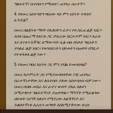
ግልፍተኛ፣ ቤተሰቡን የሚወድ፣ ጠንካራ ሰራተኛ።
4. የሰመረ አስተዳደግ ባህሪው ላይ ምን አይነት ተጽዕኖ
ፈጥሯል?
ሰመረ በልጅነቱ ማየት የሌለበትን ፈተና የተጋፈጠ ልጅ ነበር።
አባቱ በጨረማ ከእናቱ ጋር ያባረረው ከርታታም ነበረ። እራሱ
እና እናቱን ከችግር ለማውጣት ሲል ብዙ የስቃይ ግዜአትን
ያሳለፈ ልጅ ነበር። የወንበዴነትን ህይወትን በጠዋት በግዴታ
የተቀላቀለ ልጅ ነው።
5. የሰመረ ባህሪ ከአንተ ጋር ምን ያህል ይመሳሰላል?
ሰመረ ከታምራት ጋር የሚያመሳስላቸው ነገር ጠንካራ
ሰራተኝነታቸው እና ለቤተሰቡ ያለው አስተሳሰብ ብቻ ነው።
ሰመረ በብዙ መከራ እና ፈተና ውስጥ ያለፈ ስለሆነ
ስሜታዊነት ግልፍተኝነት ያጠቃዋል። ማግኘት የሚፈልገው
ህይወት ሳያገኝ ስለሆነ የሚኖረው እልኸኝነት እና
ጉልበተኛነቱ እራሱን መግዛት እስከሚያቅተው ድረስ
ይቆጣጠሩታል። በዚህ በርካታ አስከፊ ውሳኔዎችን ወስኗል።