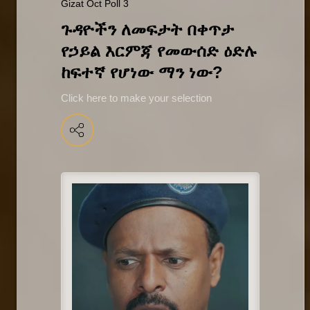
Gizat Oct Poll 3
ጉዳዮችን ለመፍታት በቀጥታ 
የኃይል እርምጃ የመውሰድ ዕድሉ 
ከፍተኛ የሆነው ማን ነው?
Click here to make your selection