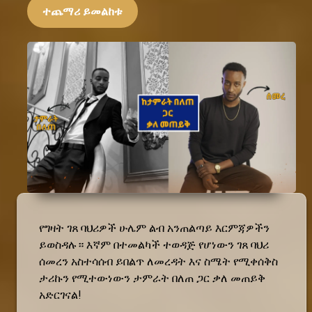
ተጨማሪ ይመልከቱ
የግዛት ገጸ ባህሪዎች ሁሌም ልብ አንጠልጣይ እርምጃዎችን
ይወስዳሉ። እኛም በተመልካች ተወዳጅ የሆነውን ገጸ ባህሪ
ሰመረን አስተሳሰብ ይበልጥ ለመረዳት እና ስሜት የሚቀሰቅስ
ታሪኩን የሚተውነውን ታምራት በለጠ ጋር ቃለ መጠይቅ
አድርገናል!