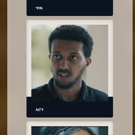
ጎሳዬ
አሮን