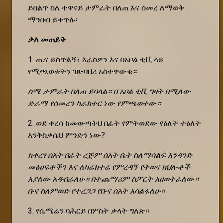
ይበልጥ ስለ ተዋናይ ታምራት በለጠ እና ሰመረ ለማወቅ
ማንበብ ይቀጥሉ፡
ቃለ መጠይቅ
1. ጤና ይስጥልኝ፣ እራስዎን እና በአቦል ቲቪ ላይ
የሚጫወቱትን ገጸ-ባህሪ አስተዋውቁ።
ስሜ ታምራት በለጠ ይባላል። በ አቦል ቲቪ ግዛት በሚለው
ድራማ የሰመረን ካራክተር ነው የምጫወተው።
2. ወደ ቀረሳ ከመውጣትህ በፊት የምትወደው የዕለት ተዕለት
እንቅስቃሴህ ምንድን ነው?
ከቀረፃ ሰአት በፊት ረጅም ሰአት ቤት ስለማሳልፍ አንዳንድ
መፅሀፍቶችን እና ለካሬክተሬ የምረዳኝ የትወና ክህሎቶች
አያለው አዳብራለሁ። በተጨማሪም ስፖርት አዘወትራለው።
ቡና ስለምወድ የተረጋጋ የቡና ሰአት አሳልፋለሁ።
3. የሴሜሬን ባሕርይ በሦስት ቃላት ግለጽ።