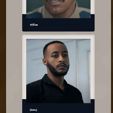
ተሾመ
ሰመረ