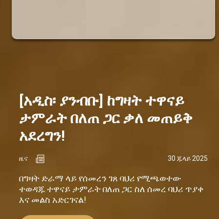
[አዲስ፡ ያንብቡ] ከግዛት ተዋናይ
ታምራት በለጠ ጋር ቃለ መጠይቅ
አደረግን!
ዜና
30 ጁላይ 2025
በግዛት ድራማ ላይ የሰመረን ገጸ ባህሪ የሚጫወተው
ተወዳጁ ተዋናይ ታምራት በለጠ ጋር ስለ ሰመረ ባህሪ ጥያቀ
እና መልስ አድርገናል!