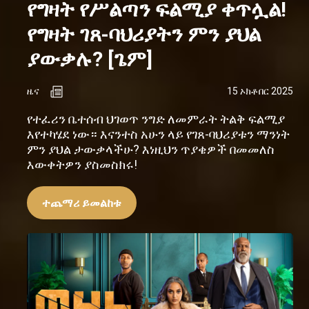
የግዛት የሥልጣን ፍልሚያ ቀጥሏል!
የግዛት ገጸ-ባህሪያትን ምን ያህል
ያውቃሉ? [ጌም]
ዜና
15 ኦክቶበር 2025
የተፈሪን ቤተሰብ ህገወጥ ንግድ ለመምራት ትልቅ ፍልሚያ
እየተካሄደ ነው። እናንተስ አሁን ላይ የገጸ-ባህሪያቱን ማንነት
ምን ያህል ታውቃላችሁ? እነዚህን ጥያቄዎች በመመለስ
እውቀትዎን ያስመስክሩ!
ተጨማሪ ይመልከቱ