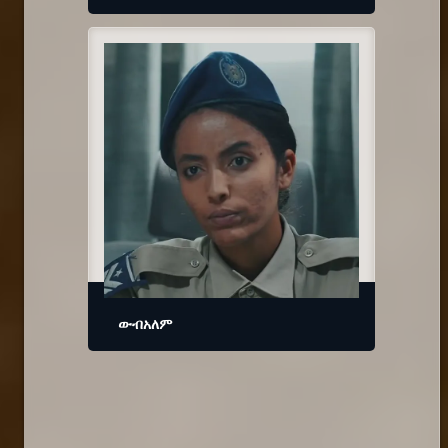
ውብአለም