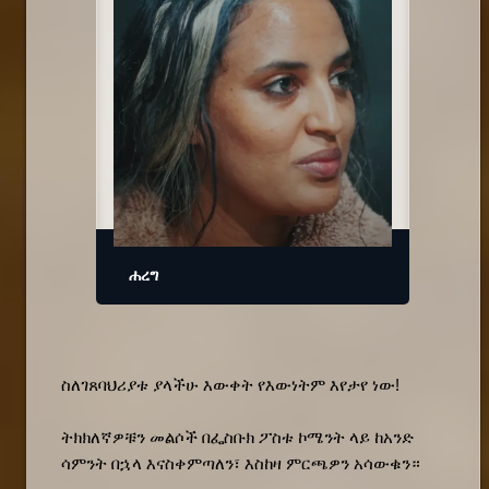
ሐረግ
ስለገጸባህሪያቱ ያላችሁ እውቀት የእውነትም እየታየ ነው!
ትክክለኛዎቹን መልሶች በፌስቡክ ፖስቱ ኮሜንት ላይ ከአንድ 
ሳምንት በኋላ እናስቀምጣለን፣ እስከዛ ምርጫዎን አሳውቁን። 