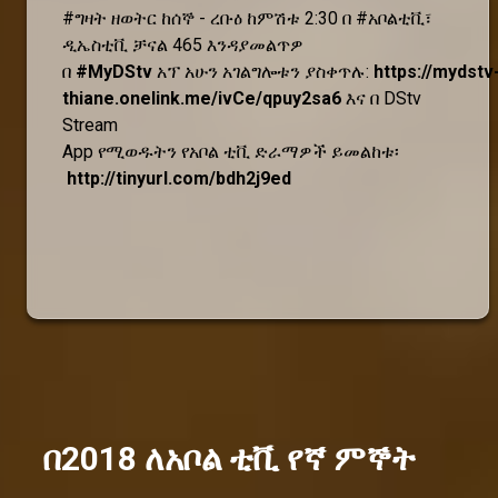
#ግዛት ዘወትር ከሰኞ - ረቡዕ ከምሽቱ 2:30 በ #አቦልቲቪ፣
ዲኤስቲቪ ቻናል 465 እንዳያመልጥዎ
በ
#MyDStv
አፕ አሁን አገልግሎቱን ያስቀጥሉ:
https://mydstv
thiane.onelink.me/ivCe/qpuy2sa6
እና በ DStv
Stream
App የሚወዱትን የአቦል ቲቪ ድራማዎች ይመልከቱ፡
http://tinyurl.com/bdh2j9ed
በ2018 ለአቦል ቲቪ የኛ ምኞት