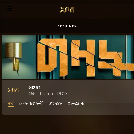
[አዲስ፡ ያንብቡ] ከግዛት ተዋናይ ታምራት በለጠ ጋር ቃለ መጠይቅ አደረግን!
OPEN MENU
Gizat
465
Drama
PG13
ዋና
ሙሉ ክፍሎች
ያንብቡ
ይመልከቱ