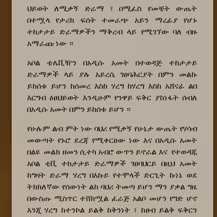
ህይወት ለሚቃኝ ድራማ ፣ በሚፈስ የመቼት ውጤት
በተሟላ የታሪክ ፍሰት ተመራጭ አይን ማረፊያ የሆኑ
ተከታታይ ድራማዎችን ማቅረብ ላይ የሚገኘው ባለ ብዙ
አማራጩ ነው ።
አቦል ቴሌቪዥን በአዲሱ አመት በተወዳጅ ተከታታይ
ድራማዎች ላይ ያሉ አይረሴ ገፀባሕርያት በምን መልኩ
ይከሰቱ ይሆን ከሰመረ እስከ ሃረግ ከሃረግ እስከ አሸናፊ ልበ
እርግብ ዕፀህይወት እንዲሁም የንዋይ ፍቅር ያከነፋት ሰብለ
በአዲሱ አመት በምን ይከሰቱ ይሆን ።
የሁሉም ልብ ምት ነው ባህሪ የሚቃኝ የሁኔታ ውጤት የሃሳብ
መውጣት የኑሮ ደረጃ የሚቀርፀው ነው እና በአዲሱ አመት
በልዩ መልክ ዘመን ሲተካ አብሮ ውጥን ይኖራል እና የተወዳጁ
አቦል ቲቪ ተከታታይ ድራማዎች ገፀባህርይ በዚህ አመት
ከግዛት ድራማ ሃረግ በእኩይ የተሞላች ድርጊት ኩነኔ ወደ
ትክክለኛው የሰውነት ልክ ባህሪ ትመጣ ይሆን ማን ያቃል ግዜ
በውስጡ ሚስጥር ተሸክሟል ፈራጅ አልቦ መሆን የግድ ሆኖ
እንጂ ሃረግ ከተንኮል ይልቅ ከቅንነት ፣ ከፀብ ይልቅ ፍቅርን