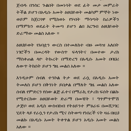
ጀብዱ በንስር ጉልበት በመነሳት ወደ ፊት መታ መምራት
ትችል ይሆን በአዲሱ አመት ዕፀህይወት መልካም ምኞት ነው
ወይም ከጀርባዋ የሚከወኑ የሃብት ማሳጣት ስራዎችን
በማምከን ወደፊት ትመጣ ይሆን ልበ እርግብ ዕፀህይወት
ድራማው መልስ አለው ።
ዕፀህይወት የአባቷን ውርስ በተመለከተ ብዙ መጓዝ አለበት
ነገሮችን በመረዳት የውስጥ ፍላጎትና በመተው ታሪክ
ማስቀጠል ላዮ ትኩረት በማድረግ በአዲሱ አመት በባህሪ
ለውጥ ትከሰት ይሆን ግዜ መልሰ አለው ።
እንዲሁም ሰብለ ተንኮል ትታ ወደ ራሷ በአዲሱ አመት
ትመለስ ይሆን በቅንነት ይበቃል በማለት ግዜ መልስ አለው
ሰብለ የምድርን የሰው ልጅ ፈተና በማራኪ የታሪክ ፍሰት በልኩ
የሚተርከው ዕፀህይወት ድራማ በመቼት ፣ ግጥምጥሞሽ
ታጅቦ ወደ አዲስ ውስብስብ የትዕይንተ ምዕራፍ በመሸጋገር
ሂደት ላይ የራሷን የታሪክ ሚና ስትወጣ የነበረች ናት ዛሬ በዚህ
መልኩ በአዲሱ አመት ትቀጥል ይሆን አዲሱ አመት መልስ
አለው ።