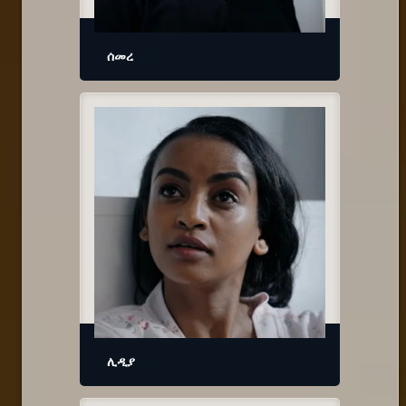
ሰመረ
ሊዲያ