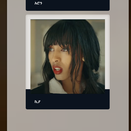
አሮን
ኪያ