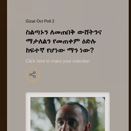
Gizat Oct Poll 2
ስልጣኑን ለመጠበቅ ውሸትንና 
ማታለልን የመጠቀም ዕድሉ 
ከፍተኛ የሆነው ማን ነው?
Click here to make your selection