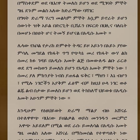
በማስቀደም ወደ ባህሪዋ ትመለስ ይሆን ወደ ሚገባት ምኞት
ግዜ ደጉም መልስ አለው ከድራማው ባሻገር
በግዛት ድራማ ሃረግ መልካም ምኞት እሷም ይኖራት ይሆን
ሰውነት ዝቅ አይል በድርጊት ቢሸፈን በፍርድ በህሊና ባለቤት
በመሆኑ በፀፀት ሆና ትመኝ ይሆናል በአዲሱ አመት ።
ሌላው የአቦል የታሪክ ድምቀት ትዳር ይዞ አይኑን በአይኑ ያየው
ምሳሌ መግደል የክፋት ጥግ የጭካኔ መሪ የክፋት ውሃ ልክ
ሰመረ ክፉ ገዳይ በአዲሱ አመት ልጅ በመውለዱ ልቡ ራርቶ
ወደ ደግ መከወን ይመለስ ይሆን የአዲስ አመት ምኞት ነው ፣
ሰመረ ያለ ምክንያት ነብስ ያጠፋል ፍቅር ፣ ማዘን ፣ እኔ ብሆን
፣ የሚሉ ነገሮችን አያቅም ፈፅሞ ብቻ ከዚህ ሁላ ነገር ወቶ
ልጁ ልብ ሰታው ይመለስ ይሆን ወደ ትክክለኛ ህይወቱ በአዲሱ
አመት አሁንም ምኞት ነው ።
እንዲሁም የዕፀህይወት ድራማ ማልያ ብዙ አሸናፊ
በተለዋዋጭ ባህሪው ይዘልቃል ወይስ መንገዱን መርምሮ
አዋጭ አይደለም በሚል ወደ ራሱ ይመለሳል በአዲሱ አመት
ግዜ መልስ አለው አሸናፊ በማስመሰል የተዋጣለት ነው