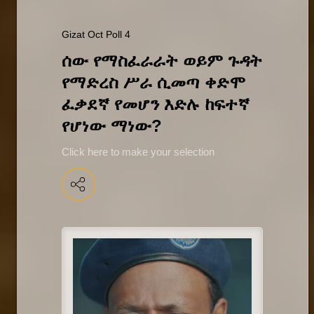
Gizat Oct Poll 4
ሰው የማስፈራራት ወይም ጉዳት 
የማድረስ ሥራ ሲመጣ ቀድሞ 
ፈቃደኛ የመሆን እድሉ ከፍተኛ 
የሆነው ማነው? 
Click here to make your selection