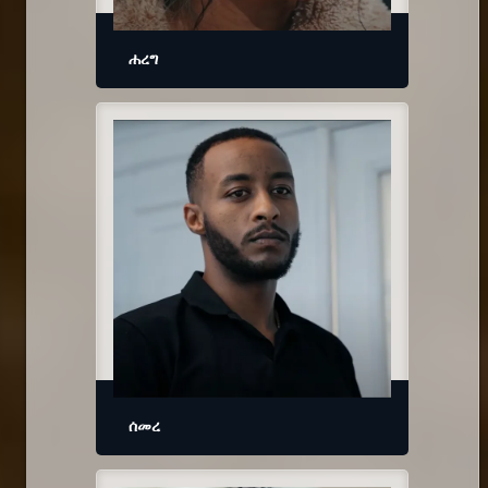
ሐረግ
ሰመረ