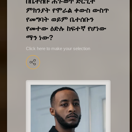
በቤተሰቡ ሕገ-ወጥ ድርጊት 
ምክንያት የሞራል ቀውስ ውስጥ 
የመግባት ወይም ቤተሰቡን 
የመተው ዕድሉ ከፍተኛ የሆነው 
ማን ነው?
Click here to make your selection