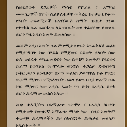
የዕፀህይወት ደጋፊዎች የሃሳብ የሞራል ፣ አማካሪ
መመኪያዎች በሞት ሲለዩ ለብቻዋ መቅረቷ በተቃራኒ የቆሙ
የሃብት ተፋላሚዎች በአገኘውሽ ስሜት በደስታ ሆነው
የተንኮል ሴራ በመሸረብ ላይ የነበሩት ወደ ቀልባቸው ይመለሱ
ይሆን ግዜ አዲስ አመት ይመልሰው ።
መቼም አዲስ አመት ሁሉም የሚታቀድበት እንቆቅልሽ መልስ
የሚያገኝበት ነው በሃይል የሚጀመር ህይወት ያለበት ሰው
ሁሉ ወደፊት የሚራመድበት ነው በዚህም አመትም የፍርቱና
ድራማ በወንጀል የተሞላው ወንጀሉ ተጋልጦ ድብብቆሽ
ይቅር ይሆን እንዲሁም ስምን መልአክ ያወጣዋል ይሉ የግርድ
ድራማ ሚስጥር የሚገለጥበት ዘመን ይሆን በዚህ ድራማ ሁሉ
ነገር ሚስጥር ነው አዲሱ አመት ግን ይህን በአዲሱ ይተካ
ይሆን ድራማው መልሰ አለው ።
አቦል ቴሌቪዥን በአማራጭ የተሞላ ፣ በአዲስ ክስተት
የሚታወቅ የመዝናኛ አማራጭ ማዕድ ነው በዚህ አመትም
ተወዳጅ ድራማዎችን ይዞ በአብሮነት ይዘለቃል መልካም
አዲስ አመት ።