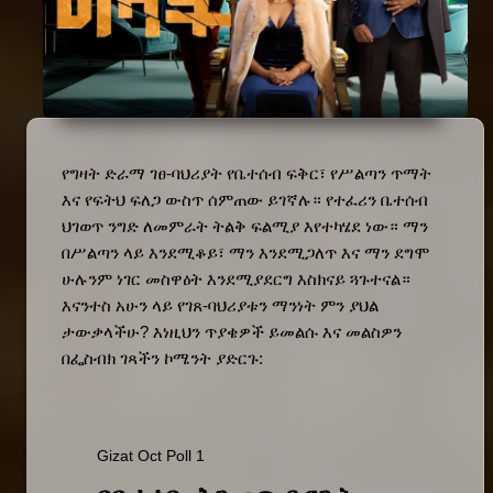
የግዛት ድራማ ገፀ-ባህሪያት የቤተሰብ ፍቅር፣ የሥልጣን ጥማት 
እና የፍትህ ፍለጋ ውስጥ ሰምጠው ይገኛሉ። የተፈሪን ቤተሰብ 
ህገወጥ ንግድ ለመምራት ትልቅ ፍልሚያ እየተካሄደ ነው። ማን 
በሥልጣን ላይ እንደሚቆይ፣ ማን እንደሚጋለጥ እና ማን ደግሞ 
ሁሉንም ነገር መስዋዕት እንደሚያደርግ እስክናይ ጓጉተናል። 
እናንተስ አሁን ላይ የገጸ-ባህሪያቱን ማንነት ምን ያህል 
ታውቃላችሁ? እነዚህን ጥያቄዎች ይመልሱ እና መልስዎን 
በፌስብክ ገጻችን ኮሜንት ያድርጉ:
Gizat Oct Poll 1