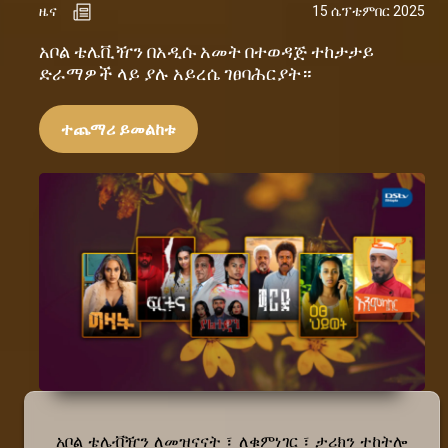
ዜና
15 ሴፕቴምበር 2025
አቦል ቴሌቪዥን በአዲሱ አመት በተወዳጅ ተከታታይ
ድራማዎች ላይ ያሉ አይረሴ ገፀባሕርያት።
ተጨማሪ ይመልከቱ
አቦል ቴሌቭዥን ለመዝናናት ፣ ለቁምነገር ፣ ታሪክን ተከትሎ