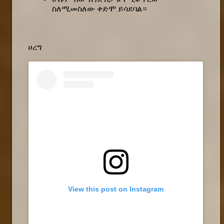
ስለሚመስለው ቀድሞ ይሳደባል።
ሀረግ
View this post on Instagram