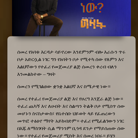
ሰመረ የአባቱ እርዳታ ሳይኖረው እንደምንም ብሎ እራሱን ጥሩ
ቦታ አድርሷል ነገር ግን የአባትን ቦታ የሚተካ ሰው የለምን እና
እልህኛውን የተፈሪ የመጀመሪያ ልጅ ሰመረን ቀረብ ብለን
እንመልከተው – ግዛት
ሰመረን የሚገልፀው ቋንቋ እልህኛ እና ስሜታዊ ነው።
ሰመረ የተፈሪ የመጀመሪያ ልጅ እና የሀረግ እንጀራ ልጅ ነው።
ተፈሪ ጨካኝ እና ለሀብት እና ስልጣን ትልቅ ቦታ የሚሰጥ ሰው
መሆኑን ስናስታውስ፣ የቤተሰቡ ህይወት ላይ የፈጠረውን
መጥፎ ተፅዕኖ ማየት አይከብድም። ተፈሪ የሚፈልገውን ነገር
በእጁ ለማስገባት ሲል ማንንም ቢጎዳ ደንታ የማይሰጠው ሰው
ነው። የተፈሪ የመጀመሪያ ሚስት እና ሰመረ ነበሩ። ይሄን