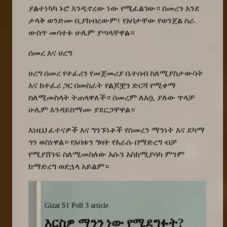
ያልተነካካ ኑሮ እንዲኖረው ነው የሚፈልገው። ሰመረን እንደ
ታላቅ ወንድሙ ቢያከብረውም፣ የአባታቸው የወንጀል ስራ
ውስጥ መሳተፉ ሁሌም ያጣላቸዋል።
ሰመረ እና ሀረግ
ሀረግ ሰመረ የተፈሪን የመጀመሪያ ቤተሰብ ስለሚያስታውሳት
እና ከተፈሪ ጋር በመስራት የልጆቿን ድርሻ የሚቀማ
ስለሚመስላት ትጠላዋለች። ሰመረም ለእሷ ያለው ጥላቻ
ሁሌም እንዳይስማሙ ያደርጋቸዋል።
እነዚህ ፈተናዎች እና ግንኙነቶች የሰመረን ማንነት እና ደካማ
ጎን ወስነዋል። የአባቱን ግዛት የእራሱ በማድረግ ብቻ
የሚያሸንፍ ስለሚመስለው እሱን እስከሚያሳካ ምንም
ከማድረግ ወደኋላ አይልም።
Gizat S1 Poll 3 article
እርስዎ ማንን ነው የሚደግፉት?