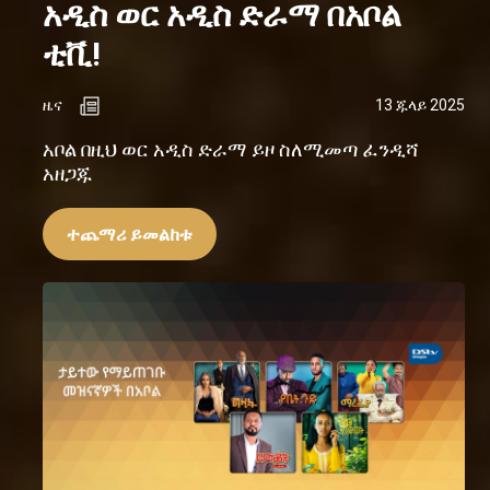
አዲስ ወር አዲስ ድራማ በአቦል
ቲቪ!
ዜና
13 ጁላይ 2025
አቦል በዚህ ወር አዲስ ድራማ ይዞ ስለሚመጣ ፈንዲሻ
አዘጋጁ
ተጨማሪ ይመልከቱ