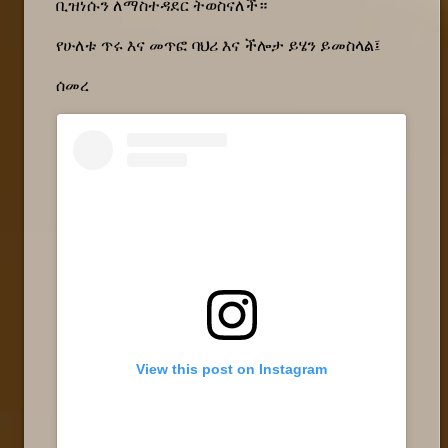
ቢዝነሱን ለማስተዳደር ትወስናለች።
የሁለቱ ጥሩ እና መጥፎ ባህሪ እና ችሎታ ይሄን ይመስላል፤
ሰመረ
View this post on Instagram