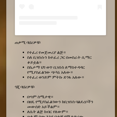
ጠቃሚ ባህሪዎቹ፡
የተፈሪ የመጀመሪያ ልጅ።
ስለ ቢዝነሱን ከተፈሪ ጋር በመስራት ሲማር
ቆይቷል።
ስኬታማ ህገ ወጥ ቢዝነስ ለማስተዳዳር
የሚያስፈልገው ጭካኔ አለው።
የተፈሪ ወንድም ምትኩ ድገፋ አለው።
ጎጂ ባህሪዎቹ፡
በጣም ስሜታዊ።
በዘዴ የሚያስፈልገውን ከቢዝነስ ባልደረቦችን
መውሰድ አይችልም።
ለሴት ልጅ ክብር የለውም።
ሁሉም ሰው እንደ በታቹ የሚቆጥረው