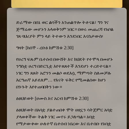
ድራማው በሰኔ ወር ልባችን አንጠልጥሎ ትቶናል፣ ግን ገና
ጅማሬው መሆኑን አላወቅንም ነበር። በወሩ መጨረሻ የአቦል
ገጸ ባህሪያት ምን ላይ ትተውን እንደነበር እናስታውስ፡
ግዛት [ከሰኞ - ረቡዕ ከምሽቱ
2:30]
የሀረግ ፍጹም ቤተሰብ በውሸት እና ክህደት የተሞላ በመሆኑ
ንግስቷ ሀረግ በድርጊቷ እየተጸጸተች እንደሆነ ተረድተናል።
ነገር ግን ጸጸት አሮንን መልሶ ወደእሷ ማምጣት ስለመቻሉ
እርግጠኛ አይደለም… የእናት ፍቅር የሚመልሰው ከሆነ
በጉጉት እየተጠባበቅን ነው።
ዕፀህይወት [ሀሙስ እና አርብ ከምሽቱ
2:30]
ዕፀህይወት በአባቷ ያልተጠበቀ ሞት ሀዘኗን ሳትጀምር አባቷ
ያላወቀችው ትልቅ ነገር መኖሩ ይጋለጣል። አባቷ
የማታውቀው ሁለተኛ ቤተሰብ ነበረው እና ቤተሰቡ የአባቷ