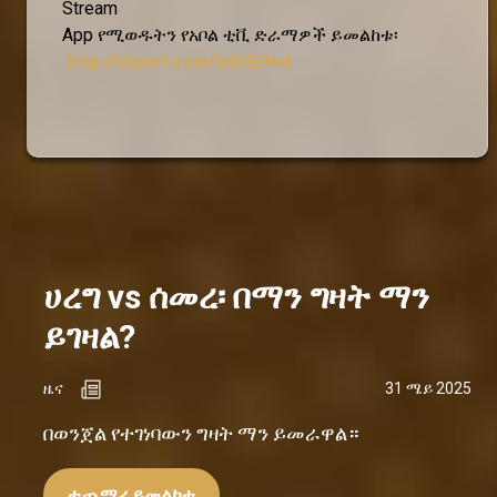
Stream
App የሚወዱትን የአቦል ቲቪ ድራማዎች ይመልከቱ፡
http://tinyurl.com/bdh2j9ed
ሀረግ vs ሰመረ፡ በማን ግዛት ማን
ይገዛል?
ዜና
31 ሜይ 2025
በወንጀል የተገነባውን ግዛት ማን ይመራዋል።
ተጨማሪ ይመልከቱ