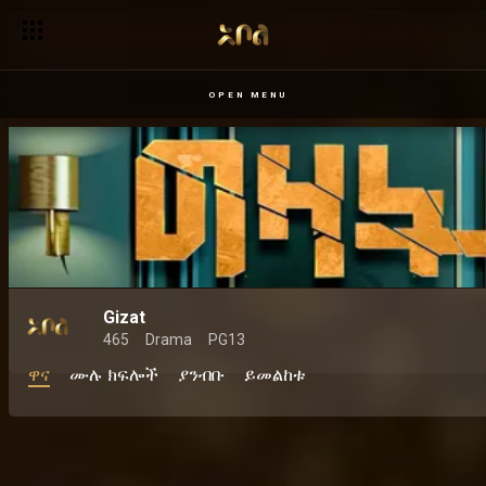
OPEN MENU
Gizat
465
Drama
PG13
ዋና
ሙሉ ክፍሎች
ያንብቡ
ይመልከቱ