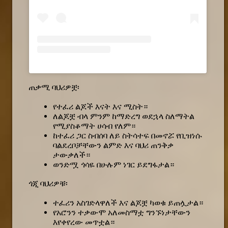
ጠቃሚ ባህሪዎቿ፡
የተፈሪ ልጆች እናት እና ሚስት።
ለልጆቿ ብላ ምንም ከማድረግ ወደኋላ ስለማትል
የሚያስቆማት ሀሳብ የለም።
ከተፈሪ ጋር ስብሰባ ለይ ስትሳተፍ በመኖሯ የቢዝነሱ
ባልደረቦቻቸውን ልምድ እና ባህሪ ጠንቅቃ
ታውቃለች።
ወንድሟ ጎሳዬ በሁሉም ነገር ይደግፋታል።
ጎጂ ባህሪዎቹ፡
ተፈሪን አስገድላዋለች እና ልጆቿ ካወቁ ይጠሏታል።
የአሮንን ተቃውሞ አለመስማቷ ግንኙነታቸውን
እየቀየረው መጥቷል።