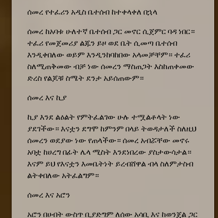
ሰመረ የተፈሪን አዲስ ቤተሰብ ከተቀላቀለ በኋላ
ሰመረ ከአባቱ ሁለተኛ ቤተሰብ ጋር መኖር ሲጀምር ባዳ ነበር።
ተፈሪ የመጀመሪያ ልጁን ይዞ ወደ ቤት ሲመጣ ቤተሰብ
እንዲቀበለው ወይም እንዲንከባከበው አላመቻቸም። ተፈሪ
ስለሚጠቅመው ብቻ ነው ሰመረን ማስጠጋት እስከጠቀመው
ድረስ የልጆቹ ስሜት ደንታ አይሰጠውም።
ሰመረ እና ኪያ
ኪያ እንደ ልዕልት የምትፈልገው ሁሉ ተሟልቶላት ነው
ያደገችው። እናቷን ደግሞ ከምንም በላይ ትወዳታለች ስለዚህ
ሰመረን ወደያው ነው የጠላችው። ሰመረ አብሯቸው መኖሩ
አባቷ ከሀረግ በፊት ሌላ ሚስት እንደነበረው ያስታውሳታል።
እናም ይህ የእናቷን እመቤትነት ይረብሸዋል ብላ ስለምታስብ
ልትቀበለው አትፈልግም።
ሰመረ እና አሮን
አሮን በሀብት ውስጥ ቢያድግም ለሰው አሳቢ እና ከወንጀል ጋር