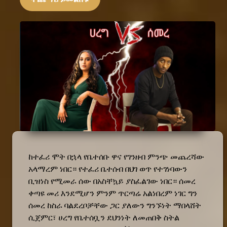
ከተፈሪ ሞት በኋላ የቤተሰቡ ዋና የገንዘብ ምንጭ መጨረሻው
አላማረም ነበር። የተፈሪ ቤተሰብ በህገ ወጥ የተገነባውን
ቢዝነስ የሚመራ ሰው በአስቸኳይ ያስፈልገው ነበር። ሰመረ
ቀጣዩ መሪ እንደሚሆን ምንም ጥርጣሬ አልነበረም ነገር ግን
ሰመረ ከስራ ባልደረቦቻቸው ጋር ያለውን ግንኙነት ማበላሸት
ሲጀምር፣ ሀረግ የቤተሰቧን ደህንነት ለመጠበቅ ስትል