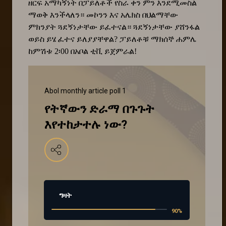
ዘርፍ አማካኝነት በፓይለቶች የስራ ቀን ምን እንደሚመስል
ማወቅ እንችላለን። መኮንን እና አሌክስ በህልማቸው
ምክንያት ጓደኝነታቸው ይፈተናል። ጓደኝነታቸው ያሸንፋል
ወይስ ይሄ ፈተና ይለያያቸዋል? ፓይለቶቹ ማክሰኞ ሐምሌ
ከምሽቱ 2፡00 በአቦል ቲቪ ይጀምራል!
Abol monthly article poll 1
የትኛውን ድራማ በጉጉት
እየተከታተሉ ነው?
ግዛት
90
%