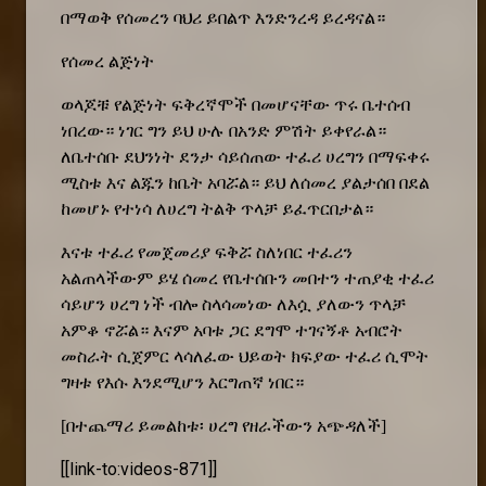
በማወቅ የሰመረን ባህሪ ይበልጥ እንድንረዳ ይረዳናል።
የሰመረ ልጅነት
ወላጆቹ የልጅነት ፍቅረኛሞች በመሆናቸው ጥሩ ቤተሰብ
ነበረው። ነገር ግን ይህ ሁሉ በአንድ ምሽት ይቀየራል።
ለቤተሰቡ ደህንነት ደንታ ሳይሰጠው ተፈሪ ሀረግን በማፍቀሩ
ሚስቱ እና ልጁን ከቤት አባሯል። ይህ ለሰመረ ያልታሰበ በደል
ከመሆኑ የተነሳ ለሀረግ ትልቅ ጥላቻ ይፈጥርበታል።
እናቱ ተፈሪ የመጀመሪያ ፍቅሯ ስለነበር ተፈሪን
አልጠላችውም ይሄ ሰመረ የቤተሰቡን መበተን ተጠያቂ ተፈሪ
ሳይሆን ሀረግ ነች ብሎ ስላሳመነው ለእሷ ያለውን ጥላቻ
አምቆ ኖሯል። እናም አባቱ ጋር ደግሞ ተገናኝቶ አብሮት
መስራት ሲጀምር ላሳለፈው ህይወት ክፍያው ተፈሪ ሲሞት
ግዛቱ የእሱ እንደሚሆን እርግጠኛ ነበር።
[በተጨማሪ ይመልከቱ፡ ሀረግ የዘራችውን አጭዳለች]
[[link-to:videos-871]]