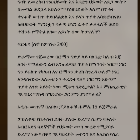
ግዛት ለመረከብ የዕፀህይወት እና እናቷን ህይወት አደጋ ውስጥ
ከመጣል ወደኋላ አይሉም። የዕፀህይወት አለም በጥቂት
ቀናቶች ውስጥ ተደበላልቋል እና ይሄን ጥያቄ አሳድሮብናል፡
ዕፀህይወት ማንነቷን ሳታጣ ይሄን ፈተና ታልፋለች ወይስ
ተሸንፋ የማትፈልገው አይነት ሰው ትሆናለች?
ፍርቱና [ሰኞ ከምሽቱ 2፡00]
ድራማው የጀመረው በሮማን ግድያ ላይ ባለቤቷ ካሌብ እጁ
ለበት የሚለውን ልብ አንጠልጣይ ጥያቄ በማንሳት ነበር። ነገር
ግን ይበልጥ የካሌብ እና ሮማንን ታሪክ ስንረዳ ሁሉም ነገር
እንዳሰብነው አለመሆኑን ተረድተናል። ነገር ግን አሁንም
ጥያቄ እንድ አይነት ነው፡ ሚቱን ገድሏታል? እና ምስጢራዊዋ
ገጸ ባህሪ ማክዳ ከግድያው ጋር ምን ያገናኛታል?
አዲሱ መዝናኛ በአቦል፡ ፓይለቶቹ ሐምሌ 15 ይጀምራል
ፓይለቶቹ የቤተሰብ ይዘት ያለው ድራማ ሲሆን የሁለት
አብሮአደግ ጓደኛሞች የህይወት ውጣ ውረድ የሚያሳይ
ድራማ ነው። በዋና ገጸ-ባህሪያት መኮንን እና አሌክስ የስራ