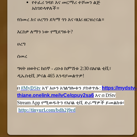
የተፈሪ ገዳይ እና መርማሪ ተሾመን ልጅ
አስገድላዋለች።
የሰመረ እና ሀረግን ደካማ ጎን እና ባህሪ ዘርዝረናል።
እርስዎ ለማን ነው የሚደግፉት?
ሀረግ
ሰመረ
ግዛት ዘወትር ከሰኞ - ረቡዕ ከምሽቱ
2:30 በአቦል ቲቪ፣
ዲኤስቲቪ ቻናል 465 እንዳያመልጥዎ!
በ
#MyDStv
አፕ አሁን አገልግሎቱን ያስቀጥሉ:
https://mydstv-
thiane.onelink.me/ivCe/qpuy2sa6
እና በ DStv
Stream App የሚወዱትን የአቦል ቲቪ ድራማዎች ይመልከቱ፡
http://tinyurl.com/bdh2j9ed