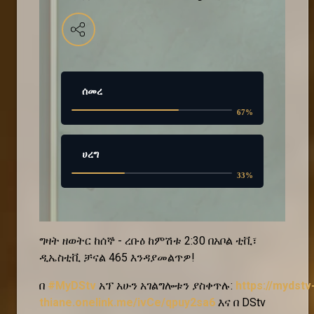
ሰመረ
67
%
ሀረግ
33
%
ግዛት ዘወትር ከሰኞ - ረቡዕ ከምሽቱ 2:30 በአቦል ቲቪ፣
ዲኤስቲቪ ቻናል 465 እንዳያመልጥዎ!
በ
#MyDStv
አፕ አሁን አገልግሎቱን ያስቀጥሉ:
https://mydstv
thiane.onelink.me/ivCe/qpuy2sa6
እና በ DStv