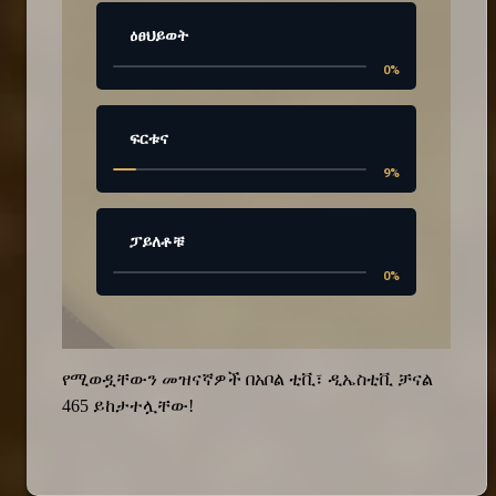
ዕፀህይወት
0
%
ፍርቱና
9
%
ፓይለቶቹ
0
%
የሚወዷቸውን መዝናኛዎች በአቦል ቲቪ፣ ዲኤስቲቪ ቻናል
465 ይከታተሏቸው!