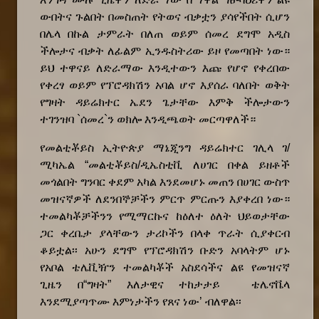
ውበትና ጉልበት
በመስጠት
የትወና
ብቃ
ቷ
ን
ያሳየችበት
ሲሆን
በሌላ በኩል ታምራት በለጠ ወይም ሰመረ
ደግሞ
አዲስ
ችሎታና ብቃት ለፊልም ኢንዱስትሪው ይዞ
የመጣበት
ነው
።
ይህ ተዋናይ ለድራማው እንዲተውን እጩ የሆኖ የቀረበው
የቀረፃ ወይም የፕሮዳክሽን አባል ሆኖ እያሰራ ባለበት
ወቅት
የግዛት ዳይሬክተር ኤደን ጌ
ታቸው
እምቅ ችሎታውን
ተገንዝባ `ሰመረ`ን ወክሎ እንዲጫወት መርጣዋለች።
የመልቲቾይስ ኢትዮጵያ ማኔጂንግ ዳይሬክተር ገሊላ ገ/
ሚካኤል “
መልቲቾይስ/
ዲኤስቲቪ ለሀገር በቀል ይዘቶች
መጎልበት
ግንባር
ቀደም
አካል እንደመሆ
ኑ
መጠን በ
ሀ
ገር ውስጥ
መዝናኛዎች ለደንበኞቻችን ምርጥ ምርጡን
እያቀረበ
ነው
።
ተመልካቾቻችንን የሚማርኩና ከዕ
ለተ
ዕለት ህይወታቸው
ጋር ቀረቤታ ያላቸውን ታሪኮችን በላቀ ጥራት
ሲያቀርብ
ቆይቷል፡፡
አሁን ደግሞ
የፕሮዳክሽን ቡድ
ን
አባላትም ሆኑ
የአቦል ቴሌቪዥን ተመልካቾች አስደሳችና ልዩ የመዝናኛ
ጊዜን
በ
“ግዛት”
እለታዊና
ተከታታይ ቴሌኖቬላ
እንደሚያጣጥሙ እምነታችን የጸና ነው’ ብለዋል፡፡