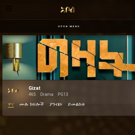
OPEN MENU
Gizat
465
Drama
PG13
ዋና
ሙሉ ክፍሎች
ያንብቡ
ይመልከቱ