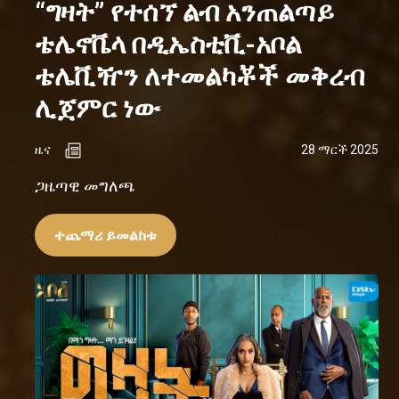
“ግዛት” የተሰኘ ልብ አንጠልጣይ
ቴሌኖቬላ በዲኤስቲቪ-አቦል
ቴሌቪዥን ለተመልካቾች መቅረብ
ሊጀምር ነው
ዜና
28 ማርች 2025
ጋዜጣዊ መግለጫ
ተጨማሪ ይመልከቱ