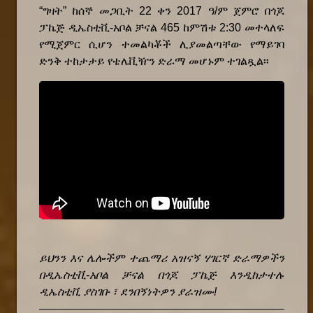
“ግዛት”
ከ
ሰኞ መጋቢት 22
ቀን
2017
ዓ/ም
ጀምሮ
በጎጆ
ፓኬጅ ዲኤስቲቪ-አቦል ቻናል 465 ከምሽቱ 2:30 መተላለፍ
የሚጀምር
ሲሆን
ተመልካቾች
ሊያመልጣቸው
የማይገባ
ድንቅ
ተከታታይ የቴሌቪዥን ድራማ
መሆኑም
ተገል
ጿ
ል፡፡
ይህንን
እና
ሌሎችም
ተጨማሪ
አዝናኝ
ሃገርኛ
ድራማዎችን
በዲኤስቲቪ
-
አቦል
ቻናል
በጎጆ
ፓኬጅ
እንዲከታተሉ
ዲኤስቲቪ
ያስገቡ
፣
ደንበኝነትዎን
ያራዝሙ
!