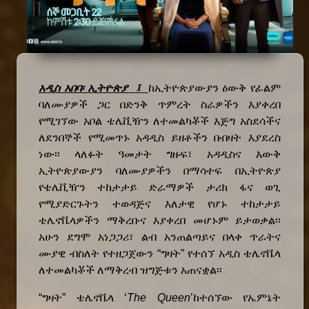
አዲስ አበባ፡ ኢትዮጵ
ያ
፤
ከኢትዮጵያውያን ዕውቅ የፊልም
ባለሙያዎች ጋር በድንቅ ጥምረት ስራዎችን
እያቀረበ
የሚገኘው
አቦል ቴሌቪዥን ለተመልካቾች እጅግ አስደሳችና
ለደንበኞች የሚመጥኑ አዳዲስ ይዘቶችን
በብዛት
እያደረስ
ነው፡፡
ላለፉት ዓመታት
ግዙፍ፣
አዳዲስና
እውቅ
ኢትዮጵያ
ውያን
ባለሙያዎችን
በማሳተፍ
በኢትዮጵያ
የቴሌቪዥን ተከታታይ ድራማዎች ታሪክ
ፋና ወጊ
የሚያድርጉትን ተወዳጅና እለታዊ የሆኑ ተከታታይ
ቴሌኖቬላ
ዎችን
ማቅረቡና
እያቀረበ
መሆኑም
ይታወቃል፡፡
አሁን ደግሞ አነጋጋሪ፣ ልብ አንጠልጣይና በላቀ ጥራትና
ሙያዊ ብስለት የተዘጋጀውን “ግዛት” የተሰኘ አዲስ ቴሌኖቬላ
ለተመልካቾች ለማቅረብ ዝግጅቱን አጠናቋል፡፡
“ግዛት” ቴሌኖቬላ
‘
The Queen
’
ከተሰኘው የኤምኔት