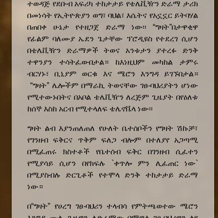
ተወዳጅ የደቡብ አፍሪካ ተከታታይ የቴሌቪዥን ድራማ ታሪክ
በመነሳት የኢትዮጵያን ወግ፣ ባህል፣ እሴትና የአኗኗር ይትባሃል
በጠበቀ ሁኔታ የተዘጋጀ ድራማ ነው፡፡ “ግዛት”በታዋቂ
ዋ
የፊልም
ባለሙያ
ኤ
ደን
ጌ
ታቸው
ፕሮዲዩስ የተደረገ ሲሆን
በቴሌቪዥን ድራማዎች ትወና አንቱታን ያተረፉ ድንቅ
ተዋንያን ተሳትፈውበታል።
ከእነዚህም
መካከል
ታምሩ
ብርሃኑ፣ ቢኒያም ወርቁ እና ሜሮን እንግዳ ይገኙበታል።
“ግዛት” ሌሎች
ም
በማራኪ ትወናቸው ገፀ-ባህሪያትን ሆነው
የሚተውኑበትና በአቦል ቴሌቪዥን ለረጅም ጊዜያት በየዕለቱ
ከሰኞ እስከ አርብ የሚተላለፍ ቴሌኖቬላ ነው፡፡
ግዛት ልብ እያንጠለጠለ የሁለት ቤተሰቦችን የግዛት
ሽኩ
ቻ፣
የገንዘብ ፍቅርና
ጥቅም
ፍለጋ
ብሎም በተለያየ አጋጣሚ
በሚፈጠሩ ክስተቶች የቤተሰብ ፍቅር በገንዘብ ሲፈተን
የሚያሳይ
ሲሆን
በየክፍሉ
`ቀጥሎ ምን ሊፈጠር ነው`
በሚያስብሉ ድርጊቶች የተሞላ
ድንቅ
ተከታታይ ድራማ
ነው።
በ
“ግዛት” የሀረግ ገፀ-ባህሪን ተላብሳ የምትጫወተው ሜሮን
እንግዳ ሙሉ ጊዜዋን
ለ
ድራማ
ው
በማዋል ገፀ-ባህሪዋን ልዩ