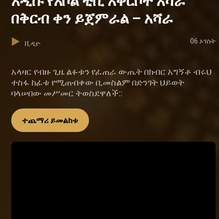
አዲሱ የአቦል ቲቪ አቅርቦት አሻራ
በቅርብ ቀን ይጀምራል – አሻራ
06 ኦገስት
ቪዲዮ
አላዛር የብዙ ጊዜ ልፉቱን የፈጠራ ውጤት በክብር አግኝቶ ብሩህ
ተስፋ ከፊቱ የሚጠብቀው ቢመስልም በድንገት ህይወት
ባላሠበው መሥመር ትወስደዋለች::
ተጨማሪ ይመልከቱ