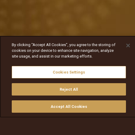
By clicking “Accept All Cookies”, you agree to the storing of
cookies on your device to enhance site navigation, analyze
site usage, and assist in our marketing efforts.
Cookies Settings
Reject All
Accept All Cookies
ይመልከቱ
ግዙ
የቲቪ መመሪያ
ፈልጉ
ማውጫ