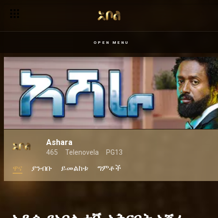
OPEN MENU
Ashara
465
Telenovela
PG13
ዋና
ያንብቡ
ይመልከቱ
ግምቶች