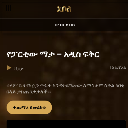
OPEN MENU
የፓርቲው ማታ – አዲስ ፍቅር
15 ኤፕሪል
ቪዲዮ
ሰላም ቤዛ የእሷን ጥፋት እንዳትደግመው ለማስቆም ስትል ከበቂ
በላይ ታስጨንቃታለች።
ተጨማሪ ይመልከቱ