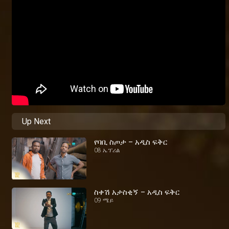
Up Next
የባቢ ስጦታ – አዲስ ፍቅር
08 ኤፕሪል
ስቀሽ አታስቂኝ – አዲስ ፍቅር
09 ሜይ