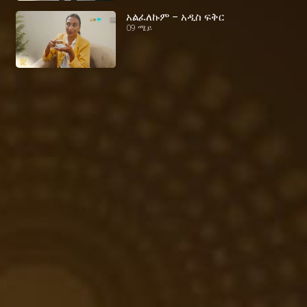
አልፈለኩም – አዲስ ፍቅር
09 ሜይ