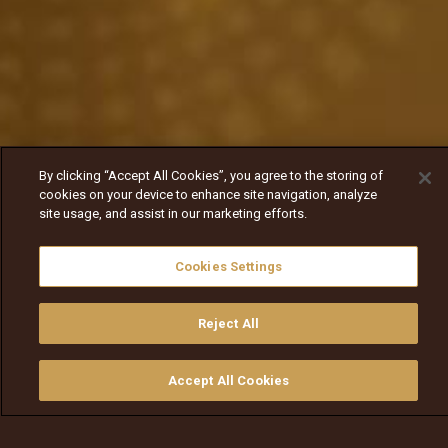
By clicking “Accept All Cookies”, you agree to the storing of
cookies on your device to enhance site navigation, analyze
site usage, and assist in our marketing efforts.
Cookies Settings
Reject All
Accept All Cookies
ይመልከቱ
ግዙ
የቲቪ መመሪያ
ፈልጉ
ማውጫ