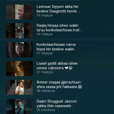
Leensan Siyyum akka hin
beekne Daagimitti himte: 😢
💔
06 Hagayya
Raqiiq hiriyaa ishee waliin
ta'uu konkolaachisaa irratti
shira xaxaa jiraachun hin
06 Hagayya
oolle 🤔
Konkolaachisaan nama
biyya hin beekne waliin
rakkachaa jira 😢🙏
01 Hagayya
Liyaat gaddi abbaa ishee
onnee cabseera 💔😭
01 Hagayya
Asteer maqaa jijjiirrachuun
shira xaxaa jirti fakkaata 😱
08 Adoolessa
Saam Shugguxii Jasoon
yakka ittiin raawwate
argate 💪🔥
08 Adoolessa