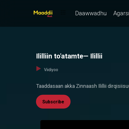
Daawwadhu
Agarsi
Ililliin to'atamte— Ilillii
Viidiyoo
Taaddasaan akka Zinnaash Ilillii dirqisii
Subscribe