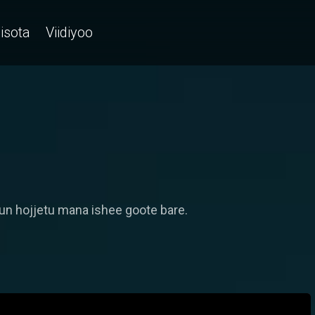
isota
Viidiyoo
suun hojjetu mana ishee goote bare.