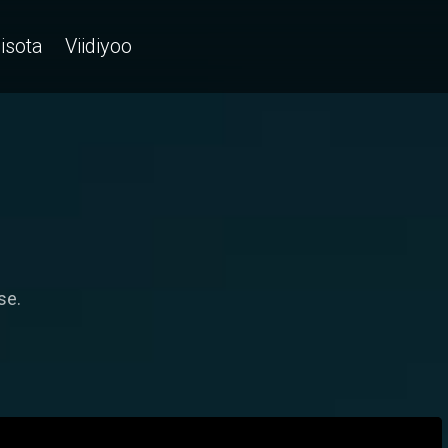
isota
Viidiyoo
se.