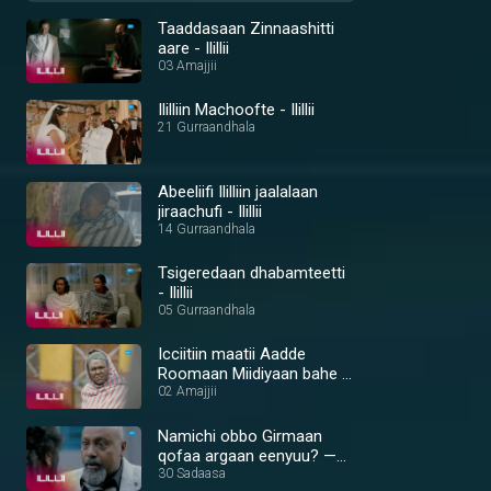
Taaddasaan Zinnaashitti
aare - Ilillii
03 Amajjii
Ililliin Machoofte - Ilillii
21 Gurraandhala
Abeeliifi Ililliin jaalalaan
jiraachufi - Ilillii
14 Gurraandhala
Tsigeredaan dhabamteetti
- Ilillii
05 Gurraandhala
Icciitiin maatii Aadde
Roomaan Miidiyaan bahe -
Ilillii
02 Amajjii
Namichi obbo Girmaan
qofaa argaan eenyuu? —
Ilillii
30 Sadaasa