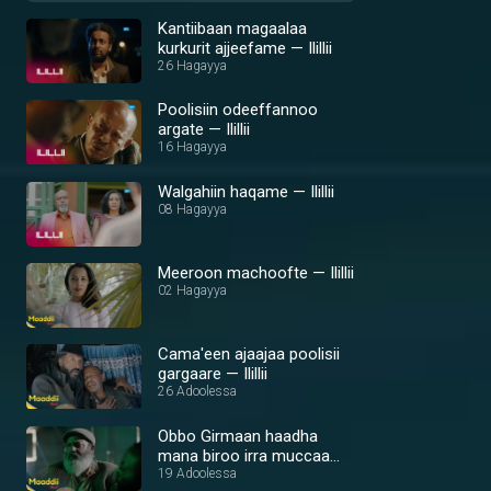
Kantiibaan magaalaa
kurkurit ajjeefame — Ilillii
26 Hagayya
Poolisiin odeeffannoo
argate — Ilillii
16 Hagayya
Walgahiin haqame — Ilillii
08 Hagayya
Meeroon machoofte — Ilillii
02 Hagayya
Cama'een ajaajaa poolisii
gargaare — Ilillii
26 Adoolessa
Obbo Girmaan haadha
mana biroo irra muccaa
qaba — Ilillii
19 Adoolessa