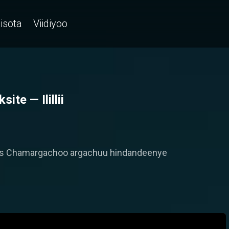
isota
Viidiyoo
e — Ilillii
'us Chamargachoo argachuu hindandeenye