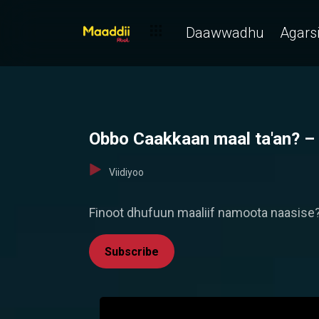
Daawwadhu
Agarsi
Obbo Caakkaan maal ta'an? –
Viidiyoo
Finoot dhufuun maaliif namoota naasise
Subscribe