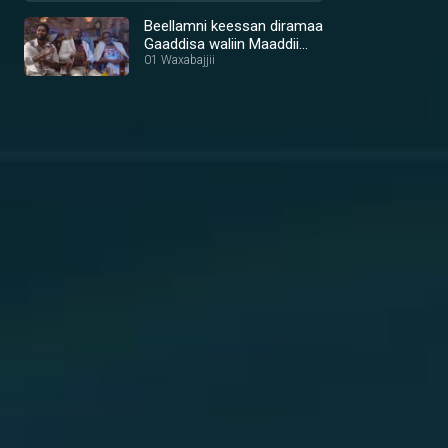
Beellamni keessan diramaa
Gaaddisa waliin Maaddii
Abol
01 Waxabajjii